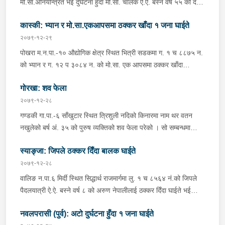
मो.सा.अनियन्त्रित भई दुर्घटना हुँदा मो.सा. चालक ऐ.ऐ. बस्ने वर्ष ५५ को दल
बहादुर सोती मगर घाइते भई पुरानो मेडिकल कलेज भरतपुर चितवनमा उपचार
कास्की: भ्यान र मो.सा.एकआपसमा ठक्कर खाँदा १ जना घाईते
भईरहेको । मो.सा.प्रहरीको नियन्त्रणम रहेको ।
२०७९-१२-२९
पोखरा म.न.पा.-१० औद्योगिक क्षेत्र स्थित भित्री सडकमा ग. १ च ८८७५ न.
को भ्यान र ग. १२ प ३०८४ न. को मो.सा. एक आपसमा ठक्कर खाँदा
मो.सा.चालक जिल्ला नवलपरासी (पुर्ब) घर भई हाल जिल्ला कास्की पोखरा
गोरखा: शव फेला
म.न.पा.-९ नयाँबजार बस्ने वर्ष २० को श्रीकृष्ण चौधरी घाईते भई
पश्चिमाञ्चल क्षेत्रीय अस्पताल पोखरामा उपचार भईरहेको । दुवै सवारी साधन
२०७९-१२-२८
र भ्यान चालक प्रहरीको नियन्त्रणमा रहेको ।
गण्डकी गा.पा.-६ साँखुटार स्थित त्रिशुली नदिको किनारमा नाम थर वतन
नखुलेको बर्ष अं. ३५ को पुरुष व्यक्तिको शव फेला परेको । सो सम्बन्धमा
आवश्यक अनुसन्धान भईरहेको ।
स्याङ्जा: जिपले ठक्कर दिँदा बालक घाईते
२०७९-१२-२८
वालिङ न.पा.६ मिर्दी स्थित सिद्धार्थ राजमार्गमा लु. १ च ८५६४ नं.को जिपले
पैदलयात्री ऐ.ऐ. बस्ने वर्ष ८ को अरुण नेपालीलाई ठक्कर दिँदा घाईते भई
गण्डकी मेडिकल कलेज पोखरामा उपचार भईरहेको । जिप चालकलाई
नवलपरासी (पुर्व): अटो दुर्घटना हुँदा १ जना घाईते
नियन्त्रणमा लिई आवश्यक अनुसन्धान भईरहेको ।