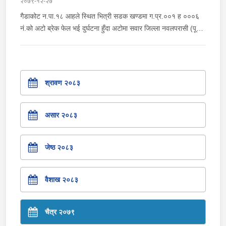
२०७९-१२-२७
गैडाकोट न.पा.१८ आहले स्थित भित्री सडक खण्डमा ग.प्र.००१ ह ०००६
नं.को अटो ब्रेक फेल भई दुर्घटना हुँदा अटोमा सवार जिल्ला नवलपरासी (पूर्व)
देवचुली न.पा.१७ बस्ने वर्ष ४६ को सुरेन्द्र घिमिरे घाईते भई मनकामना
अस्पताल भरतपुर चितवनमा उपचार भईरहेको । घाईतेको उपचारमा अटो
चालक जिल्ला नवलपरासी (पुर्व) देवचुली न.पा.१७ बस्ने वर्ष ४७ को भुवन
बहादुर जि.सी. संलग्न रहेको । अटो घटनास्थलमा नै रहेको ।
श्रावण २०८३
असार २०८३
जेष्ठ २०८३
वैशाख २०८३
चैत्र २०७९