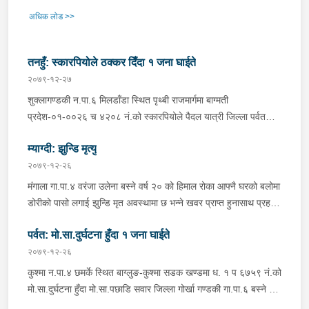
अधिक लोड >>
तनहुँ: स्कारपियोले ठक्कर दिँदा १ जना घाईते
२०७९-१२-२७
शुक्लागण्डकी न.पा.६ मिलडाँडा स्थित पृथ्बी राजमार्गमा बाग्मती
प्रदेश-०१-००२६ च ४२०८ नं.को स्कारपियोले पैदल यात्री जिल्ला पर्वत
स्थायी घर भई हाल जिल्ला तनहुँ शुक्लागण्डकी न.पा.७ भोटेपानी बस्ने वर्ष १९
म्याग्दी: झुन्डि मृत्यु
कि प्रकृती रानालाई ठक्कर दिंदा घाईते भई कालिगण्डकी रिसर्च अस्पताल
पोखरामा उपचार भईरहेको । स्कारपियो चालक घाईतेको उपचारमा संलग्न
२०७९-१२-२६
रहेको । स्कारपियो प्रहरीको नियन्त्रणमा रहेको ।
मंगाला गा.पा.४ वरंजा उलेना बस्ने वर्ष २० को हिमाल रोका आफ्नै घरको बलोमा
डोरीको पासो लगाई झुन्डि मृत अवस्थामा छ भन्ने खवर प्राप्त हुनासाथ प्रहरी
टोली खटि गई आवश्यक अनुसन्धान भईरहेको ।
पर्वत: मो.सा.दुर्घटना हुँदा १ जना घाईते
२०७९-१२-२६
कुश्मा न.पा.४ छमर्के स्थित बाग्लुङ-कुश्मा सडक खण्डमा ध. १ प ६७५९ नं.को
मो.सा.दुर्घटना हुँदा मो.सा.पछाडि सवार जिल्ला गोर्खा गण्डकी गा.पा.६ बस्ने वर्ष
२४ को आशिष सुनार घाईते भई चरक अस्पताल पोखरामा उपचार भईरहेको ।