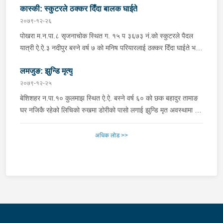
कास्की: स्कुटरले ठक्कर दिँदा बालक घाईते
घाईतेको उपचारमा मो.सा.चालक जिल्ला बाग्लुङ काठेखोला गा.पा.२ भिमपोखरा
बस्ने वर्ष २२ को राजकुमार सुनार संलग्न रहेको । मो.सा.प्रहरीको
२०७९-१२-२६
नियन्त्रणमा रहेको ।
पोखरा म.न.पा.८ सृजनाचोक स्थित ग. १५ प ३६७३ नं.को स्कुटरले पैदल
यात्री ऐ.ऐ.३ नदीपुर बस्ने वर्ष ७ को मनिष परियारलाई ठक्कर दिँदा घाईते भई
पश्चिमाञ्चल क्षेत्रीय अस्पताल पोखरामा उपचार भईरहेको । स्कुटर
लमजुङ: झुन्डि मृत्यु
चालकलाई नियन्त्रणमा लिई आवश्यक अनुसन्धान भईरहेको ।
२०७९-१२-२५
बेशिशहर न.पा.१० कुलमाझ स्थित ऐ.ऐ. बस्ने वर्ष ६० को छक बहादुर तामाङ
घर नजिकै रहेको लिचिको रुखमा डोरीको पासो लगाई झुन्डि मृत अवस्थामा छ
भन्ने खवर प्राप्त हुनासाथ प्रहरी टोली खटि गई आवश्यक अनुसन्धान
भईरहेको ।
अधिक लोड >>