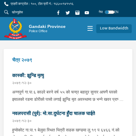
प्रहरी कन्ट्रोल : १००, टोल फ्री नं.: १६६००१४१५१६
नेपा
EN
Gandaki Province
Low Bandwidth
Police Office
चैत्र २०७९
कास्की: झुन्डि मृत्यु
२०७९-१२-३०
अन्नपूर्ण गा.पा.६ काउरे बस्ने वर्ष ५५ को चन्द्र बहादुर सुनार आफ्नै घरको
झ्यालको रडमा डोरीको पासो लगाई झुन्डि मृत अवस्थामा छ भन्ने खवर प्राप्त
हुनासाथ प्रहरी टोली खटि गई आवश्यक अनुसन्धान भईरहेको ।
नवलपरासी (पुर्व): मो.सा.दुर्घटना हुँदा चालक घाईते
२०७९-१२-३०
हुप्सेकोट गा.पा.१ बेलुवा स्थित भित्री सडक खण्डमा लु.१९ प ६४६६ नं.को