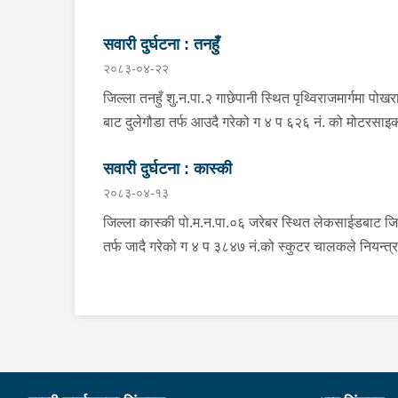
सवारी दुर्घटना : तनहुँ
२०८३-०४-२२
जिल्ला तनहुँ शु.न.पा.२ गाछेपानी स्थित पृथ्विराजमार्गमा पोखर
बाट दुलेगौडा तर्फ आउदै गरेको ग ४ प ६२६ नं. को मोटरसा
चालकले नियन्त्रण गुमाइ सडक बिचको डिभाइडरमा ठक्कर 
सवारी दुर्घटना : कास्की
दुर्घटना हुँदा मोटरसाइकल चालक जिल्ला कास्की पो.म.न.पा
२०८३-०४-१३
बस्ने बर्ष ३९ को मन बहादुर पुन घाइते भइ उपचारको लागी तनह
सेवा हस्पिटल दुलेगौडा ल्याईएकोमा प्राम्भिक उपचार पश्चात
जिल्ला कास्की पो.म.न.पा.०६ जरेबर स्थित लेकसाईडबाट जि
उपचारको लागी ०७:५५ बजे पोखरा रिफर भएको ।
तर्फ जादै गरेको ग ४ प ३८४७ नं.को स्कुटर चालकले नियन्त्
गुमाई दुर्घटना हुँदा स्कुटर चालक जिल्ला पर्वत मोदी गा.पा.०३
भई हाल पो.म.न.पा.०१ अर्चलबोट बस्ने बर्ष २४ कि शान्ति नेप
घाईते भई उपचारको लागि G.M.C अस्पताल पठाइएको ।