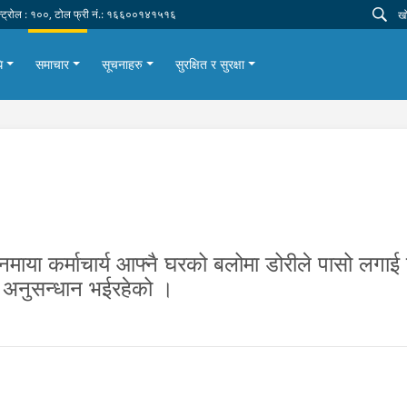
न्ट्रोल : १००, टोल फ्री नं.: १६६००१४१५१६
ि
समाचार
सूचनाहरु
सुरक्षित र सुरक्षा
नमाया कर्माचार्य आफ्नै घरको बलोमा डोरीले पासो लगाई 
 अनुसन्धान भईरहेको ।