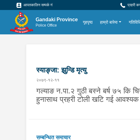
आपतकालिन सम्पर्क नं
प्रहरी क
Gandaki Province
गृहपृष्ठ
हाम्रो बारेमा
गतिविध
Police Office
स्याङ्जा: झुन्डि मृत्यु
२०७९-१२-११
गल्याङ न.पा.२ गुठी बस्ने बर्ष ७५ कि चि
हुनासाथ प्रहरी टोली खटि गई आवश्यक
सम्बन्धित समाचार