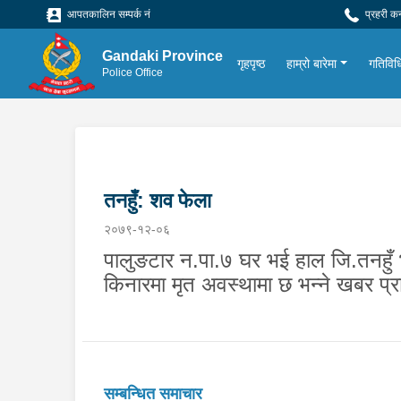
आपतकालिन सम्पर्क नं
प्रहरी क
Gandaki Province
गृहपृष्ठ
हाम्रो बारेमा
गतिविध
Police Office
तनहुँ: शव फेला
२०७९-१२-०६
पालुङटार न.पा.७ घर भई हाल जि.तनहुँ भा
किनारमा मृत अवस्थामा छ भन्ने खबर प
सम्बन्धित समाचार