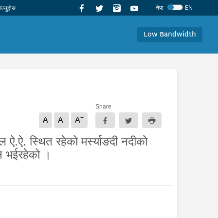
नेपा
EN
Low Bandwidth
Share
-
+
A
A
A
ल ऐ.ऐ. स्थित रहेको मर्स्याङदी नदीको
ान भईरहेको ।