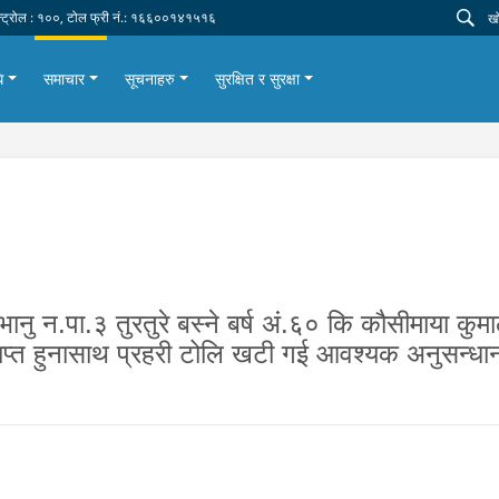
न्ट्रोल : १००, टोल फ्री नं.: १६६००१४१५१६
ि
समाचार
सूचनाहरु
सुरक्षित र सुरक्षा
नु न.पा.३ तुरतुरे बस्ने बर्ष अं.६० कि कौसीमाया कुमा
्राप्त हुनासाथ प्रहरी टोलि खटी गई आवश्यक अनुसन्ध