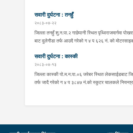
सवारी दुर्घटना : तनहुँ
२०८३-०४-२२
जिल्ला तनहुँ शु.न.पा.२ गाछेपानी स्थित पृथ्विराजमार्गमा पोखर
बाट दुलेगौडा तर्फ आउदै गरेको ग ४ प ६२६ नं. को मोटरसा
चालकले नियन्त्रण गुमाइ सडक बिचको डिभाइडरमा ठक्कर 
सवारी दुर्घटना : कास्की
दुर्घटना हुँदा मोटरसाइकल चालक जिल्ला कास्की पो.म.न.पा
२०८३-०४-१३
बस्ने बर्ष ३९ को मन बहादुर पुन घाइते भइ उपचारको लागी तनह
सेवा हस्पिटल दुलेगौडा ल्याईएकोमा प्राम्भिक उपचार पश्चात
जिल्ला कास्की पो.म.न.पा.०६ जरेबर स्थित लेकसाईडबाट जि
उपचारको लागी ०७:५५ बजे पोखरा रिफर भएको ।
तर्फ जादै गरेको ग ४ प ३८४७ नं.को स्कुटर चालकले नियन्त्
गुमाई दुर्घटना हुँदा स्कुटर चालक जिल्ला पर्वत मोदी गा.पा.०३
भई हाल पो.म.न.पा.०१ अर्चलबोट बस्ने बर्ष २४ कि शान्ति नेप
घाईते भई उपचारको लागि G.M.C अस्पताल पठाइएको ।