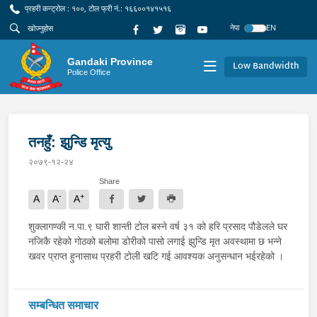
प्रहरी कन्ट्रोल : १००, टोल फ्री नं.: १६६००१४१५१६
नेपा
EN
Gandaki Province
Low Bandwidth
Police Office
तनहुँ: झुन्डि मृत्यु
२०७९-१२-२४
Share
-
+
A
A
A
शुक्लागण्की न.पा.९ घारी शान्ती टोल बस्ने वर्ष ३१ को हरि प्रसाद पौडेलले घर
नजिकै रहेको गोठको बलोमा डोरीको पासो लगाई झुन्डि मृत अवस्थामा छ भन्ने
खवर प्राप्त हुनासाथ प्रहरी टोली खटि गई आवश्यक अनुसन्धान भईरहेको ।
सम्बन्धित समाचार