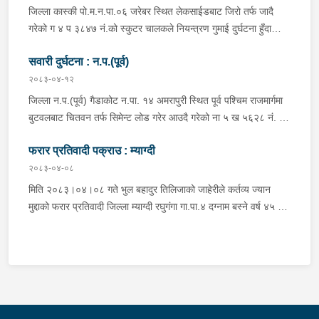
विश्वकर्मा, बस चालक जिल्ला गोरखा पालुङटार न.पा.६ बस्ने वर्ष ३० को
जिल्ला कास्की पो.म.न.पा.०६ जरेबर स्थित लेकसाईडबाट जिरो तर्फ जादै
मिलन गुरुङ. गोरखा न.पा.१३ देउराली बस्ने वर्ष ४२ को कृष्णा राम नराल
गरेको ग ४ प ३८४७ नं.को स्कुटर चालकले नियन्त्रण गुमाई दुर्घटना हुँदा
घाईते भई उपचारको लागि आँबुखैरेनी गाउँपालिका अस्पताल आँबुखैरेनी तनहुँ
स्कुटर चालक जिल्ला पर्वत मोदी गा.पा.०३ घर भई हाल पो.म.न.पा.०१
पठाएको ।
सवारी दुर्घटना : न.प.(पूर्व)
अर्चलबोट बस्ने बर्ष २४ कि शान्ति नेपाली घाईते भई उपचारको लागि G.M.C
अस्पताल पठाइएको ।
२०८३-०४-१२
जिल्ला न.प.(पूर्व) गैडाकोट न.पा. १४ अमरापुरी स्थित पूर्व पश्चिम राजमार्गमा
बुटवलबाट चितवन तर्फ सिमेन्ट लोड गरेर आउदै गरेको ना ५ ख ५६२८ नं. को
ट्रक र बिपरीत दिशा गैंडाकोट बाट रजहर तर्फ जाँदै गरेको प्रदेश १-०२०४७
फरार प्रतिवादी पक्राउ : म्याग्दी
प ८९४३ नं. को मोटरसाइकल एक आपसमा ठक्कर खाई दुर्घटना हुँदा
मोटरसाइकल चालक जिल्ला मोरङ बिराटनगर म.न.पा. वडा न. १३ बस्ने बर्ष
२०८३-०४-०८
३० को अभिषेक कुमार पण्डित घाईते भई उपचारको लागी एलआईभ अस्पताल
मिति २०८३।०४।०८ गते भुल बहादुर तिलिजाको जाहेरीले कर्तव्य ज्यान
चितवन पठाएको, मोटरसाइकल,ट्रक र ट्रक चालक जिल्ला न.प.पुर्व देवचुली
मुद्दाको फरार प्रतिवादी जिल्ला म्याग्दी रघुगंगा गा.पा.४ दग्नाम बस्ने वर्ष ४५ को
न.पा. वडा न. १७ रजहर बस्ने बर्ष ४० को लेस नारायण थारुलाई नियन्त्रणमा
गुन बहादुर पुर्जा पुर्पक्षको लागी जिल्ला कारागार म्याग्दीमा रहेकोमा तत्कालिन
लिईएको ।
म्याग्दी आक्रमणमा कारागारबाट फरार भएकोमा सम्मानित जिल्ला अदालत
म्याग्दीको फैसलाले २० बर्ष कैद सजाय तोकिई १९ वर्ष ७ महिना कैद सजाए
भुक्तान गर्न बाँकी रहेको फरार प्रतिवादीलाई निजको वतन देखी ५ कि.मि.
टाढा लेकमा रहेको गोठमा लुकेर बसिरहेको अवस्थामा जि.प्र.का.म्याग्दीबाट
खटिएको प्रहरी टोलीले नियन्त्रणमा लिईएको ।