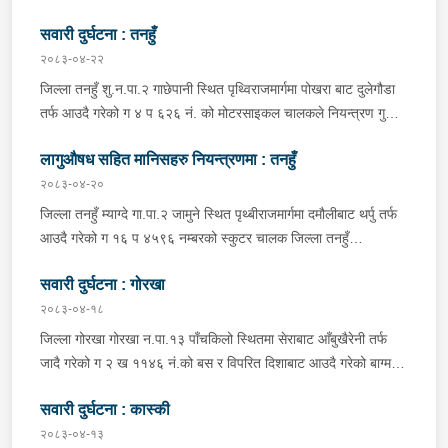
सवारी दुर्घटना : तनहुँ
२०८३-०४-२२
जिल्ला तनहुँ शु.न.पा.२ गाछेपानी स्थित पृथ्विराजमार्गमा पोखरा बाट दुलेगौडा
तर्फ आउदै गरेको ग ४ प ६२६ नं. को मोटरसाइकल चालकले नियन्त्रण गुमाइ
सडक बिचको डिभाइडरमा ठक्कर खाइ दुर्घटना हुँदा मोटरसाइकल चालक
लागुऔषध सहित मानिसहरु नियन्त्रणमा : तनहुँ
जिल्ला कास्की पो.म.न.पा.३३ बस्ने बर्ष ३९ को मन बहादुर पुन घाइते भइ
उपचारको लागी तनहुँ सेवा हस्पिटल दुलेगौडा ल्याईएकोमा प्राम्भिक उपचार
२०८३-०४-२०
पश्चात थप उपचारको लागी ०७:५५ बजे पोखरा रिफर भएको ।
जिल्ला तनहुँ म्याग्दे गा.पा.२ जामुने स्थित पृथ्बीराजमार्गमा दमौलीबाट थर्पु तर्फ
आउदै गरेको ग १६ प ४५९६ नम्बरको स्कुटर चालक जिल्ला तनहुँ
शुक्लागण्डकी न.पा. ४ दुलेगौंडा बस्ने वर्ष ३० को अमन पौडेल र निजको साथी
सवारी दुर्घटना : गोरखा
ऐ.५ बस्ने बर्ष ३४ को नरजंग राना स्कुटर रोकी सर्भिस लेनमा बसीरहेको
अबस्थामा थर्पुबाट खटिएको प्रहरी टोलिले शंकास्पद लागि चेकजाँच गर्ने
२०८३-०४-१८
क्रममा निज अमन पौडेलको साथबाट र स्कुटरको डिक्की भित्रबाट गरी
जिल्ला गोरखा गोरखा न.पा.१३ पाँचकिलो स्थितमा सेराबाट आँबुखैरेनी तर्फ
प्रतिबन्धित लागुऔषध फेनारागन ११ एम्पुल, डाइजेपाम ११ एम्पुल, नुर्फिन ११
जादै गरेको ग २ ख ११४६ नं.को बस र विपरित दिशाबाट आउदै गरेको बाग्मती
एम्पुल सहित दुबै जना मानिस र स्कुटर नियन्त्रणमा लिई थप अनुसन्धानको
प्रदेश ०१-०२५ च ०७५८ को बलेरो एक-आपसमा ठक्कर खादाँ बलेरो चालक
भइरहेको ।
सवारी दुर्घटना : कास्की
जिल्ला गोरखा सहिदलखन गा.पा.१ बक्राङ बस्ने वर्ष ३४ को विवश वि.क,
सवार वर्ष २७ को शंकर बिश्वकर्मा, शंकर वि.क को छोरी १५ महिनाकी प्रभा
२०८३-०४-१३