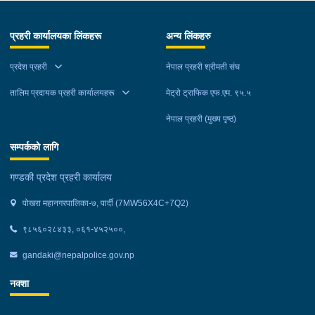
खटिएको प्रहरी टोलीले नियन्त्रणमा लिईएको ।
प्रहरी कार्यालयका लिंकहरू
अन्य लिंकहरु
प्रदेश प्रहरी
नेपाल प्रहरी श्रीमती संघ
तालिम प्रदायक प्रहरी कार्यालयहरू
मेट्रो ट्राफिक एफ.एम. ९५.५
नेपाल प्रहरी (मुख्य पृष्ठ)
सम्पर्कको लागि
गण्डकी प्रदेश प्रहरी कार्यालय
पोखरा महानगरपालिका-७, पार्दी (7MW56X4C+7Q2)
९८५६०२८४३३, ०६१-४५२५००,
gandaki@nepalpolice.gov.np
नक्शा