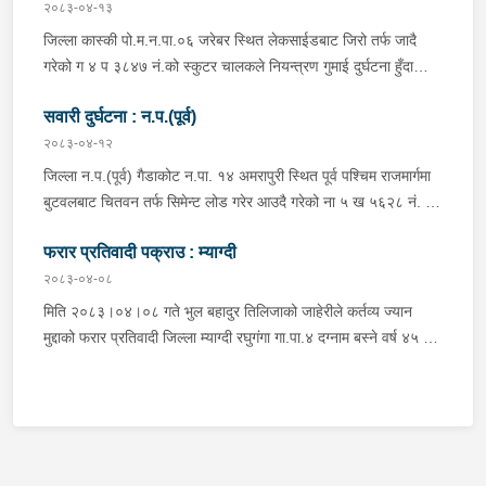
सवार वर्ष २७ को शंकर बिश्वकर्मा, शंकर वि.क को छोरी १५ महिनाकी प्रभा
२०८३-०४-१३
विश्वकर्मा, बस चालक जिल्ला गोरखा पालुङटार न.पा.६ बस्ने वर्ष ३० को
जिल्ला कास्की पो.म.न.पा.०६ जरेबर स्थित लेकसाईडबाट जिरो तर्फ जादै
मिलन गुरुङ. गोरखा न.पा.१३ देउराली बस्ने वर्ष ४२ को कृष्णा राम नराल
गरेको ग ४ प ३८४७ नं.को स्कुटर चालकले नियन्त्रण गुमाई दुर्घटना हुँदा
घाईते भई उपचारको लागि आँबुखैरेनी गाउँपालिका अस्पताल आँबुखैरेनी तनहुँ
स्कुटर चालक जिल्ला पर्वत मोदी गा.पा.०३ घर भई हाल पो.म.न.पा.०१
पठाएको ।
सवारी दुर्घटना : न.प.(पूर्व)
अर्चलबोट बस्ने बर्ष २४ कि शान्ति नेपाली घाईते भई उपचारको लागि G.M.C
अस्पताल पठाइएको ।
२०८३-०४-१२
जिल्ला न.प.(पूर्व) गैडाकोट न.पा. १४ अमरापुरी स्थित पूर्व पश्चिम राजमार्गमा
बुटवलबाट चितवन तर्फ सिमेन्ट लोड गरेर आउदै गरेको ना ५ ख ५६२८ नं. को
ट्रक र बिपरीत दिशा गैंडाकोट बाट रजहर तर्फ जाँदै गरेको प्रदेश १-०२०४७
फरार प्रतिवादी पक्राउ : म्याग्दी
प ८९४३ नं. को मोटरसाइकल एक आपसमा ठक्कर खाई दुर्घटना हुँदा
मोटरसाइकल चालक जिल्ला मोरङ बिराटनगर म.न.पा. वडा न. १३ बस्ने बर्ष
२०८३-०४-०८
३० को अभिषेक कुमार पण्डित घाईते भई उपचारको लागी एलआईभ अस्पताल
मिति २०८३।०४।०८ गते भुल बहादुर तिलिजाको जाहेरीले कर्तव्य ज्यान
चितवन पठाएको, मोटरसाइकल,ट्रक र ट्रक चालक जिल्ला न.प.पुर्व देवचुली
मुद्दाको फरार प्रतिवादी जिल्ला म्याग्दी रघुगंगा गा.पा.४ दग्नाम बस्ने वर्ष ४५ को
न.पा. वडा न. १७ रजहर बस्ने बर्ष ४० को लेस नारायण थारुलाई नियन्त्रणमा
गुन बहादुर पुर्जा पुर्पक्षको लागी जिल्ला कारागार म्याग्दीमा रहेकोमा तत्कालिन
लिईएको ।
म्याग्दी आक्रमणमा कारागारबाट फरार भएकोमा सम्मानित जिल्ला अदालत
म्याग्दीको फैसलाले २० बर्ष कैद सजाय तोकिई १९ वर्ष ७ महिना कैद सजाए
भुक्तान गर्न बाँकी रहेको फरार प्रतिवादीलाई निजको वतन देखी ५ कि.मि.
टाढा लेकमा रहेको गोठमा लुकेर बसिरहेको अवस्थामा जि.प्र.का.म्याग्दीबाट