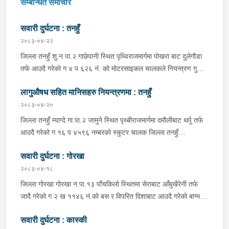
सम्बन्धित समाचार
सवारी दुर्घटना : तनहुँ
२०८३-०४-२२
जिल्ला तनहुँ शु.न.पा.२ गाछेपानी स्थित पृथ्विराजमार्गमा पोखरा बाट दुलेगौडा
तर्फ आउदै गरेको ग ४ प ६२६ नं. को मोटरसाइकल चालकले नियन्त्रण गुमाइ
सडक बिचको डिभाइडरमा ठक्कर खाइ दुर्घटना हुँदा मोटरसाइकल चालक
लागुऔषध सहित मानिसहरु नियन्त्रणमा : तनहुँ
जिल्ला कास्की पो.म.न.पा.३३ बस्ने बर्ष ३९ को मन बहादुर पुन घाइते भइ
उपचारको लागी तनहुँ सेवा हस्पिटल दुलेगौडा ल्याईएकोमा प्राम्भिक उपचार
२०८३-०४-२०
पश्चात थप उपचारको लागी ०७:५५ बजे पोखरा रिफर भएको ।
जिल्ला तनहुँ म्याग्दे गा.पा.२ जामुने स्थित पृथ्बीराजमार्गमा दमौलीबाट थर्पु तर्फ
आउदै गरेको ग १६ प ४५९६ नम्बरको स्कुटर चालक जिल्ला तनहुँ
शुक्लागण्डकी न.पा. ४ दुलेगौंडा बस्ने वर्ष ३० को अमन पौडेल र निजको साथी
सवारी दुर्घटना : गोरखा
ऐ.५ बस्ने बर्ष ३४ को नरजंग राना स्कुटर रोकी सर्भिस लेनमा बसीरहेको
अबस्थामा थर्पुबाट खटिएको प्रहरी टोलिले शंकास्पद लागि चेकजाँच गर्ने
२०८३-०४-१८
क्रममा निज अमन पौडेलको साथबाट र स्कुटरको डिक्की भित्रबाट गरी
जिल्ला गोरखा गोरखा न.पा.१३ पाँचकिलो स्थितमा सेराबाट आँबुखैरेनी तर्फ
प्रतिबन्धित लागुऔषध फेनारागन ११ एम्पुल, डाइजेपाम ११ एम्पुल, नुर्फिन ११
जादै गरेको ग २ ख ११४६ नं.को बस र विपरित दिशाबाट आउदै गरेको बाग्मती
एम्पुल सहित दुबै जना मानिस र स्कुटर नियन्त्रणमा लिई थप अनुसन्धानको
प्रदेश ०१-०२५ च ०७५८ को बलेरो एक-आपसमा ठक्कर खादाँ बलेरो चालक
भइरहेको ।
सवारी दुर्घटना : कास्की
जिल्ला गोरखा सहिदलखन गा.पा.१ बक्राङ बस्ने वर्ष ३४ को विवश वि.क,