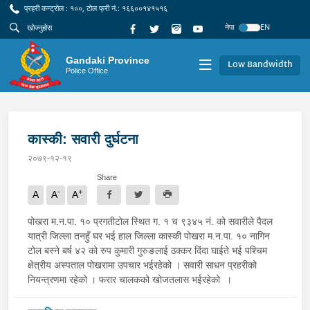
प्रहरी कन्ट्रोल : १००, टोल फ्री नं.: १६६००१४१५१६
नेपा
EN
Gandaki Province
Low Bandwidth
Police Office
कास्की: सवारी दुर्घटना
२०७९-१२-१९
Share
-
+
A
A
A
पोखरा म.न.पा. १० प्रगतीटोल स्थित ग. १ च ९३४५ नं. को सवारीले पैदल
यात्री जिल्ला तनहुँ घर भई हाल जिल्ला कास्की पोखरा म.न.पा. १० नागिन
टोल बस्ने बर्ष ४२ को रुप कुमारी गुरुङलाई ठक्कर दिंदा घाईते भई पश्चिम
क्षेत्रीय अस्पताल पोखरामा उपचार भईरहेको । सवारी साधन प्रहरीको
नियन्त्रणमा रहेको । फरार चालकको खोजतलास भईरहेको ।