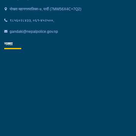
पोखरा महानगरपालिका-७, पार्दी (7MW56X4C+7Q2)
९८५६०२८४३३, ०६१-४५२५००,
gandaki@nepalpolice.gov.np
नक्शा