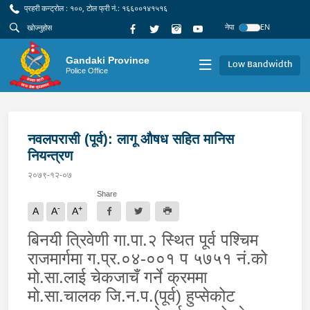
प्रहरी कन्ट्रोल : १००, टोल फ्री नं.: १६६००१४१५१६
नेपा
EN
Gandaki Province
Low Bandwidth
Police Office
नवलपरासी (पूर्व): लागू औषध सहित मानिस
नियन्त्रण
२०७९-१२-०७
Share
-
+
A
A
A
बिनयी त्रिवेणी गा.पा.२ स्थित पूर्व पश्चिम
राजमार्गमा ग.प्र.०४-००१ प ५७५१ नं.को
मो.सा.लाई चेकजाचँ गर्ने क्रममा
मो.सा.चालक जि.न.प.(पूर्व) हुप्सेकोट