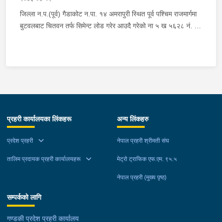
जिल्ला न.प.(पूर्व) गैडाकोट न.पा. १४ अमरापुरी स्थित पूर्व पश्चिम राजमार्गमा
बुटवलबाट चितवन तर्फ सिमेन्ट लोड गरेर आउदै गरेको ना ५ ख ५६२८ नं. को
ट्रक र बिपरीत दिशा गैंडाकोट बाट रजहर तर्फ जाँदै गरेको प्रदेश १-०२०४७
प ८९४३ नं. को मोटरसाइकल एक आपसमा ठक्कर खाई दुर्घटना हुँदा
मोटरसाइकल चालक जिल्ला मोरङ बिराटनगर म.न.पा. वडा न. १३ बस्ने बर्ष
३० को अभिषेक कुमार पण्डित घाईते भई उपचारको लागी एलआईभ अस्पताल
चितवन पठाएको, मोटरसाइकल,ट्रक र ट्रक चालक जिल्ला न.प.पुर्व देवचुली
न.पा. वडा न. १७ रजहर बस्ने बर्ष ४० को लेस नारायण थारुलाई नियन्त्रणमा
लिईएको ।
प्रहरी कार्यालयका लिंकहरू
अन्य लिंकहरु
प्रदेश प्रहरी
नेपाल प्रहरी श्रीमती संघ
तालिम प्रदायक प्रहरी कार्यालयहरू
मेट्रो ट्राफिक एफ.एम. ९५.५
नेपाल प्रहरी (मुख्य पृष्ठ)
सम्पर्कको लागि
गण्डकी प्रदेश प्रहरी कार्यालय