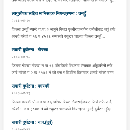
सडक बिचको डिभाइडरमा ठक्कर खाइ दुर्घटना हुँदा मोटरसाइकल चालक
लागुऔषध सहित मानिसहरु नियन्त्रणमा : तनहुँ
जिल्ला कास्की पो.म.न.पा.३३ बस्ने बर्ष ३९ को मन बहादुर पुन घाइते भइ
उपचारको लागी तनहुँ सेवा हस्पिटल दुलेगौडा ल्याईएकोमा प्राम्भिक उपचार
२०८३-०४-२०
पश्चात थप उपचारको लागी ०७:५५ बजे पोखरा रिफर भएको ।
जिल्ला तनहुँ म्याग्दे गा.पा.२ जामुने स्थित पृथ्बीराजमार्गमा दमौलीबाट थर्पु तर्फ
आउदै गरेको ग १६ प ४५९६ नम्बरको स्कुटर चालक जिल्ला तनहुँ
शुक्लागण्डकी न.पा. ४ दुलेगौंडा बस्ने वर्ष ३० को अमन पौडेल र निजको साथी
सवारी दुर्घटना : गोरखा
ऐ.५ बस्ने बर्ष ३४ को नरजंग राना स्कुटर रोकी सर्भिस लेनमा बसीरहेको
अबस्थामा थर्पुबाट खटिएको प्रहरी टोलिले शंकास्पद लागि चेकजाँच गर्ने
२०८३-०४-१८
क्रममा निज अमन पौडेलको साथबाट र स्कुटरको डिक्की भित्रबाट गरी
जिल्ला गोरखा गोरखा न.पा.१३ पाँचकिलो स्थितमा सेराबाट आँबुखैरेनी तर्फ
प्रतिबन्धित लागुऔषध फेनारागन ११ एम्पुल, डाइजेपाम ११ एम्पुल, नुर्फिन ११
जादै गरेको ग २ ख ११४६ नं.को बस र विपरित दिशाबाट आउदै गरेको बाग्मती
एम्पुल सहित दुबै जना मानिस र स्कुटर नियन्त्रणमा लिई थप अनुसन्धानको
प्रदेश ०१-०२५ च ०७५८ को बलेरो एक-आपसमा ठक्कर खादाँ बलेरो चालक
भइरहेको ।
सवारी दुर्घटना : कास्की
जिल्ला गोरखा सहिदलखन गा.पा.१ बक्राङ बस्ने वर्ष ३४ को विवश वि.क,
सवार वर्ष २७ को शंकर बिश्वकर्मा, शंकर वि.क को छोरी १५ महिनाकी प्रभा
२०८३-०४-१३
विश्वकर्मा, बस चालक जिल्ला गोरखा पालुङटार न.पा.६ बस्ने वर्ष ३० को
जिल्ला कास्की पो.म.न.पा.०६ जरेबर स्थित लेकसाईडबाट जिरो तर्फ जादै
मिलन गुरुङ. गोरखा न.पा.१३ देउराली बस्ने वर्ष ४२ को कृष्णा राम नराल
गरेको ग ४ प ३८४७ नं.को स्कुटर चालकले नियन्त्रण गुमाई दुर्घटना हुँदा
घाईते भई उपचारको लागि आँबुखैरेनी गाउँपालिका अस्पताल आँबुखैरेनी तनहुँ
स्कुटर चालक जिल्ला पर्वत मोदी गा.पा.०३ घर भई हाल पो.म.न.पा.०१
पठाएको ।
सवारी दुर्घटना : न.प.(पूर्व)
अर्चलबोट बस्ने बर्ष २४ कि शान्ति नेपाली घाईते भई उपचारको लागि G.M.C
अस्पताल पठाइएको ।
२०८३-०४-१२