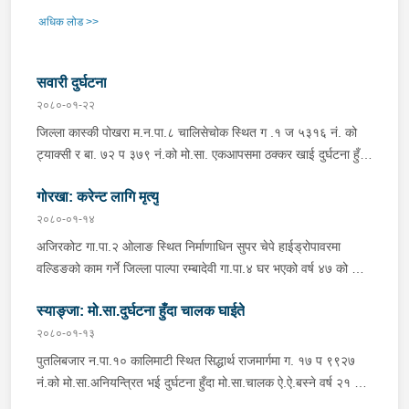
अधिक लोड >>
सवारी दुर्घटना
२०८०-०१-२२
जिल्ला कास्की पोखरा म.न.पा.८ चालिसेचोक स्थित ग .१ ज ५३१६ नं. को
ट्याक्सी र बा. ७२ प ३७९ नं.को मो.सा. एकआपसमा ठक्कर खाई दुर्घटना हुँदा
मो.सा.पछाडि सवार जिल्ला कास्की पोखरा म.न.पा.१९ बस्ने वर्ष २८ को सरोज
गोरखा: करेन्ट लागि मृत्यु
सुनार घाईते भई मेट्रोसिटी अस्पताल पोखरामा उपचार भईरहेको । दुबै सवारी
साधन र चालक प्रहरीको नियन्त्रणमा रहेको । जिल्ला कास्की पोखरा
२०८०-०१-१४
म.न.पा.६ बुलौदी स्थित ग. १३ प ५४४२ नं.को मो.सा.अनियन्त्रित भई
अजिरकोट गा.पा.२ ओलाङ स्थित निर्माणाधिन सुपर चेपे हाईड्रोपावरमा
दुर्घटना हुँदा मो.सा.चालक जिल्ला म्याग्दी अन्नपुर्ण गा.पा.६ बस्ने वर्ष २३ को
वल्डिङको काम गर्ने जिल्ला पाल्पा रम्बादेवी गा.पा.४ घर भएको वर्ष ४७ को केश
बिपिन पुन घाईते भई मेट्रोसिटी अस्पताल पोखरामा उपचार भईरहेको ।
नारायण थापालाई काम गर्ने क्रममा करेन्ट लागि गम्भीर घाईते भई उपचारको
मो.सा.प्रहरीको नियन्त्रणमा रहेको ।
स्याङ्जा: मो.सा.दुर्घटना हुँदा चालक घाईते
लागि मोडन अस्पताल भच्चेक गोरखा लगिएकोमा डाक्टरले चेकजाँच गर्दा मृत
घोषणा गरेको । सो सम्बन्धमा आवश्यक अनुसन्धान भईरहेको ।
२०८०-०१-१३
पुतलिबजार न.पा.१० कालिमाटी स्थित सिद्धार्थ राजमार्गमा ग. १७ प ९९२७
नं.को मो.सा.अनियन्त्रित भई दुर्घटना हुँदा मो.सा.चालक ऐ.ऐ.बस्ने वर्ष २१ को
कुशल गुरुङ घाईते भई गण्डकी मेडिकल कजेल पोखरामा उपचार भईरहेको ।