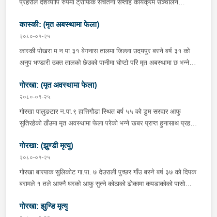
प्रहरीले देशव्यापि रुपमा ट्राफिक सचेतना सप्ताह कार्यक्रम सञ्चालन
गरीरहेको छ । विविध कार्यक्रमहरु सहित सञ्चालन गरीएको सप्ताहिक
कास्की: (मृत अबस्थामा फेला)
जनचेतनामुलक कार्यक्रममको गण्डकी प्रदेशमा भने आज तेस्रो दिन हो ।
आजको कार्यक्रममा गण्डकी प्रदेशका ११ वटै जिल्लाका ट्राफिक प्रहरीहरुले
२०८०-०१-२५
ट्राफिक नियम सम्बन्धी लघु सचेतना कार्यक्रम सञ्चालन गरी जनचेतना
कास्की पोखरा म.न.पा.३१ बेगनास तालमा जिल्ला उदयपुर बस्ने बर्ष ३१ को
अभिवृद्दि गरेका छन । लघू सचेतना कार्यक्रममा बिभिन्न स्थानहरुमा सवारी
अनुप भण्डारी उक्त तालको छेउको पानीमा घोप्टो परि मृत अबस्थामा छ भन्ने
साधन तथा पैदलयात्रीहरुलाई रोकिन्छ र ट्राफिक नियम सम्बन्धी जानकारी
सूचना प्राप्त हुनासाथ प्रहरी टोली खटि गई आवश्यक अनुसन्धान भईरहेको ।
मुलक पर्चा वितरण गरीन्छ, त्यसपछी सोही कार्यक्रममा सहभागि १ जनालाई
गोरखा: (मृत अवस्थामा फेला)
ट्राफिक नियम सम्बन्धी जानेका कुरा बोल्न लगाईन्छ र नबुझेका कुरा ट्राफिक
२०८०-०१-२५
प्रहरी बाट प्रष्ट पारिन्छ । यसका साथै सप्ताहव्यापी कार्यक्रमकै तालिका
गोरखा पालुङटार न.पा.९ हात्तिगौडा स्थित बर्ष ५५ को डुम सरदार आफु
बमोजिम आज ट्राफिक प्रहरीले सवारी चालक पोशाक चेकजाँच, सवारी
सुतिरहेको ठाँउमा मृत अवस्थामा फेला परेको भन्ने खबर प्राप्त हुनासाथ प्रहरी
भाडादर अनुगमन, आरक्षण सिट कार्यान्वयन भए नभएको अनुगमन गर्नेछ ।
टोली खटि गई आवश्यक अनुसन्धान भईरहेको ।
गण्डकी प्रदेशमा गण्डकी प्रदेश आन्तरिक मामिला तथा कानुन मन्त्रालय,
गोरखा: (झुण्डी मृत्यु)
पोखरा महानगरपालिका र गण्डकी प्रदेश राजमार्ग सुरक्षा तथा ट्राफिक
२०८०-०१-२५
व्यवस्थापन कार्यालयको सहकार्यमा सञ्चालन भईरहेको ट्राफिक सप्ताह
गोरखा बारपाक सुलिकोट गा.पा. ७ देउराली पुच्छर गाँउ बस्ने बर्ष ३७ को दिपक
कार्यक्रमको यहि बैशाख २५ गते उद्घाटन गरीएको थियो । उद्घाटन
बरामले १ तले आफ्नै घरको आफु सुत्ने कोठाको ढोकामा कपडाकोको पासो
कार्यक्रमका अवसरमा प्रदेशका सबै; जिल्लाहरुमा ट्राफिक सचेतनामुलक
लागाई झुण्डिएको अवस्थामा छ भन्ने खवर प्राप्त हुनासाथ प्रहरी टोली खटि
प्रभातफेरी समेत गरिएको थियो । नसामा सवारी दुर्घटनाको तयारी, तीव्र गति
गोरखा: झुन्डि मृत्यु
गई आवश्यक अनुसन्धान भईरहेको ।
जीवन क्षति, तपाईं हाम्रो जिम्मेवारी सुरक्षित सवारी आदि लेखिएका प्ले-कार्डहरु