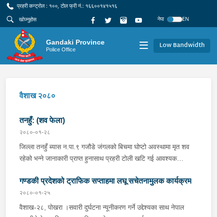
प्रहरी कन्ट्रोल : १००, टोल फ्री नं.: १६६००१४१५१६
नेपा
EN
Gandaki Province
Low Bandwidth
Police Office
वैशाख २०८०
तनहुँ: (शव फेला)
२०८०-०१-२८
जिल्ला तनहुँ ब्यास न.पा.९ गजौडे जंगलको बिचमा घोप्टो अवस्थामा मृत शव
रहेको भन्ने जानाकारी प्राप्त हुनासाथ प्रहरी टोली खटि गई आवश्यक
अनुसन्धान भईरहेको ।
गण्डकी प्रदेशको ट्राफिक सप्ताहमा लघू सचेतनामुलक कार्यक्रम
२०८०-०१-२५
वैशाख-२८, पोखरा ।सवारी दुर्घटना न्यूनीकरण गर्ने उद्देश्यका साथ नेपाल