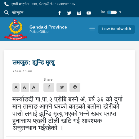
प्रहरी कन्ट्रोल : १००, टोल फ्री नं.: १६६००१४१५१६
नेपा
EN
Gandaki Province
Low Bandwidth
Police Office
लमजुङ: झुन्डि मृत्यु
२०८०-०१-०७
Share
-
+
A
A
A
मर्स्याङदी गा.पा.२ प्रोबि बस्ने अं. बर्ष ३६ को दुर्गा
मान तामाङ आफ्नै घरको काठको बलोमा डोरीको
पासो लगाई झुन्डि मृत्यु भएको भन्ने खवर प्राप्त
हुनासाथ प्रहरी टोली खटि गई आवश्यक
अनुसन्धान भईरहेको ।