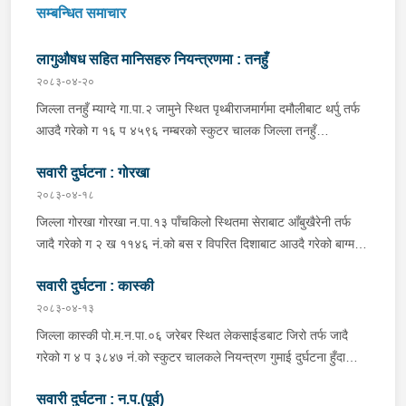
सम्बन्धित समाचार
लागुऔषध सहित मानिसहरु नियन्त्रणमा : तनहुँ
२०८३-०४-२०
जिल्ला तनहुँ म्याग्दे गा.पा.२ जामुने स्थित पृथ्बीराजमार्गमा दमौलीबाट थर्पु तर्फ
आउदै गरेको ग १६ प ४५९६ नम्बरको स्कुटर चालक जिल्ला तनहुँ
शुक्लागण्डकी न.पा. ४ दुलेगौंडा बस्ने वर्ष ३० को अमन पौडेल र निजको साथी
सवारी दुर्घटना : गोरखा
ऐ.५ बस्ने बर्ष ३४ को नरजंग राना स्कुटर रोकी सर्भिस लेनमा बसीरहेको
अबस्थामा थर्पुबाट खटिएको प्रहरी टोलिले शंकास्पद लागि चेकजाँच गर्ने
२०८३-०४-१८
क्रममा निज अमन पौडेलको साथबाट र स्कुटरको डिक्की भित्रबाट गरी
जिल्ला गोरखा गोरखा न.पा.१३ पाँचकिलो स्थितमा सेराबाट आँबुखैरेनी तर्फ
प्रतिबन्धित लागुऔषध फेनारागन ११ एम्पुल, डाइजेपाम ११ एम्पुल, नुर्फिन ११
जादै गरेको ग २ ख ११४६ नं.को बस र विपरित दिशाबाट आउदै गरेको बाग्मती
एम्पुल सहित दुबै जना मानिस र स्कुटर नियन्त्रणमा लिई थप अनुसन्धानको
प्रदेश ०१-०२५ च ०७५८ को बलेरो एक-आपसमा ठक्कर खादाँ बलेरो चालक
भइरहेको ।
सवारी दुर्घटना : कास्की
जिल्ला गोरखा सहिदलखन गा.पा.१ बक्राङ बस्ने वर्ष ३४ को विवश वि.क,
सवार वर्ष २७ को शंकर बिश्वकर्मा, शंकर वि.क को छोरी १५ महिनाकी प्रभा
२०८३-०४-१३
विश्वकर्मा, बस चालक जिल्ला गोरखा पालुङटार न.पा.६ बस्ने वर्ष ३० को
जिल्ला कास्की पो.म.न.पा.०६ जरेबर स्थित लेकसाईडबाट जिरो तर्फ जादै
मिलन गुरुङ. गोरखा न.पा.१३ देउराली बस्ने वर्ष ४२ को कृष्णा राम नराल
गरेको ग ४ प ३८४७ नं.को स्कुटर चालकले नियन्त्रण गुमाई दुर्घटना हुँदा
घाईते भई उपचारको लागि आँबुखैरेनी गाउँपालिका अस्पताल आँबुखैरेनी तनहुँ
स्कुटर चालक जिल्ला पर्वत मोदी गा.पा.०३ घर भई हाल पो.म.न.पा.०१
पठाएको ।
सवारी दुर्घटना : न.प.(पूर्व)
अर्चलबोट बस्ने बर्ष २४ कि शान्ति नेपाली घाईते भई उपचारको लागि G.M.C