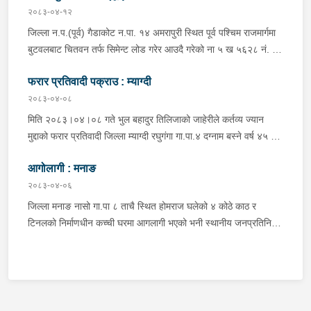
अस्पताल पठाइएको ।
२०८३-०४-१२
जिल्ला न.प.(पूर्व) गैडाकोट न.पा. १४ अमरापुरी स्थित पूर्व पश्चिम राजमार्गमा
बुटवलबाट चितवन तर्फ सिमेन्ट लोड गरेर आउदै गरेको ना ५ ख ५६२८ नं. को
ट्रक र बिपरीत दिशा गैंडाकोट बाट रजहर तर्फ जाँदै गरेको प्रदेश १-०२०४७
फरार प्रतिवादी पक्राउ : म्याग्दी
प ८९४३ नं. को मोटरसाइकल एक आपसमा ठक्कर खाई दुर्घटना हुँदा
मोटरसाइकल चालक जिल्ला मोरङ बिराटनगर म.न.पा. वडा न. १३ बस्ने बर्ष
२०८३-०४-०८
३० को अभिषेक कुमार पण्डित घाईते भई उपचारको लागी एलआईभ अस्पताल
मिति २०८३।०४।०८ गते भुल बहादुर तिलिजाको जाहेरीले कर्तव्य ज्यान
चितवन पठाएको, मोटरसाइकल,ट्रक र ट्रक चालक जिल्ला न.प.पुर्व देवचुली
मुद्दाको फरार प्रतिवादी जिल्ला म्याग्दी रघुगंगा गा.पा.४ दग्नाम बस्ने वर्ष ४५ को
न.पा. वडा न. १७ रजहर बस्ने बर्ष ४० को लेस नारायण थारुलाई नियन्त्रणमा
गुन बहादुर पुर्जा पुर्पक्षको लागी जिल्ला कारागार म्याग्दीमा रहेकोमा तत्कालिन
लिईएको ।
आगोलागी : मनाङ
म्याग्दी आक्रमणमा कारागारबाट फरार भएकोमा सम्मानित जिल्ला अदालत
म्याग्दीको फैसलाले २० बर्ष कैद सजाय तोकिई १९ वर्ष ७ महिना कैद सजाए
२०८३-०४-०६
भुक्तान गर्न बाँकी रहेको फरार प्रतिवादीलाई निजको वतन देखी ५ कि.मि.
जिल्ला मनाङ नासो गा.पा ८ ताचै स्थित होमराज घलेको ४ कोठे काठ र
टाढा लेकमा रहेको गोठमा लुकेर बसिरहेको अवस्थामा जि.प्र.का.म्याग्दीबाट
टिनलको निर्माणधीन कच्ची घरमा आगलागी भएको भनी स्थानीय जनप्रतिनिधि
खटिएको प्रहरी टोलीले नियन्त्रणमा लिईएको ।
द्वारा जानकारी प्राप्त हुनासाथ प्रहरी टोली खटी गएको, मानवीय क्षति
नभएको,घर जलेर पूर्णरूपमा नष्ट भएको, उक्त घर राति के कुन र कति समयमा
जलेको भन्ने यकिन हुन नसकेको, थप अनुसन्धान भइरहेको ।