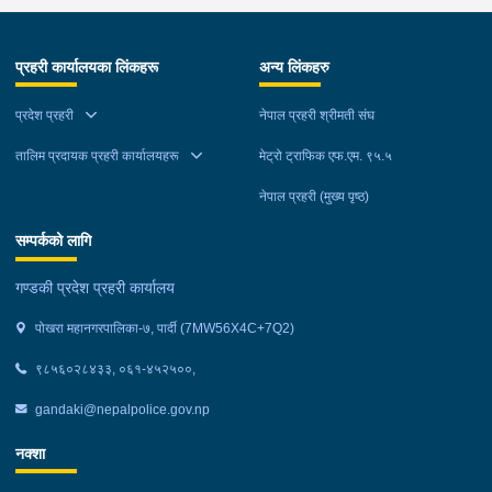
प्रहरी कार्यालयका लिंकहरू
अन्य लिंकहरु
प्रदेश प्रहरी
नेपाल प्रहरी श्रीमती संघ
तालिम प्रदायक प्रहरी कार्यालयहरू
मेट्रो ट्राफिक एफ.एम. ९५.५
नेपाल प्रहरी (मुख्य पृष्ठ)
सम्पर्कको लागि
गण्डकी प्रदेश प्रहरी कार्यालय
पोखरा महानगरपालिका-७, पार्दी (7MW56X4C+7Q2)
९८५६०२८४३३, ०६१-४५२५००,
gandaki@nepalpolice.gov.np
नक्शा