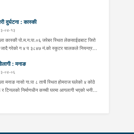
री दुर्घटना : कास्की
३-०४-१३
्ला कास्की पो.म.न.पा.०६ जरेबर स्थित लेकसाईडबाट जिरो
फ जादै गरेको ग ४ प ३८४७ नं.को स्कुटर चालकले नियन्त्रण
ई दुर्घटना हुँदा स्कुटर चालक जिल्ला पर्वत मोदी गा.पा.०३ घर
ोलागी : मनाङ
हाल पो.म.न.पा.०१ अर्चलबोट बस्ने बर्ष २४ कि शान्ति नेपाली
३-०४-०६
ते भई उपचारको लागि G.M.C अस्पताल पठाइएको ।
्ला मनाङ नासो गा.पा ८ ताचै स्थित होमराज घलेको ४ कोठे
 र टिनलको निर्माणधीन कच्ची घरमा आगलागी भएको भनी
ानीय जनप्रतिनिधि द्वारा जानकारी प्राप्त हुनासाथ प्रहरी
ी खटी गएको, मानवीय क्षति नभएको,घर जलेर पूर्णरूपमा नष्ट
ो, उक्त घर राति के कुन र कति समयमा जलेको भन्ने यकिन
 नसकेको, थप अनुसन्धान भइरहेको ।