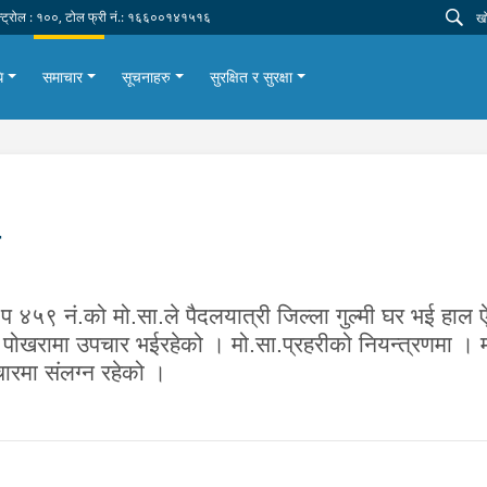
न्ट्रोल : १००, टोल फ्री नं.: १६६००१४१५१६
ि
समाचार
सूचनाहरु
सुरक्षित र सुरक्षा
४५९ नं.को मो.सा.ले पैदलयात्री जिल्ला गुल्मी घर भई हाल ऐ.
ताल पोखरामा उपचार भईरहेको । मो.सा.प्रहरीको नियन्त्रणमा 
पचारमा संलग्न रहेको ।