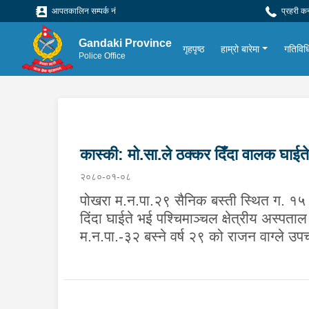
आपतकालिन सम्पर्क नं
प्रहरी क
Gandaki Province
गृहपृष्ठ
हाम्रो बारेमा
गतिविध
Police Office
कास्की: मो.सा.ले ठक्कर दिँदा वालक घाईते
२०८०-०१-०८
पोखरा म.न.पा.२९ सैनिक बस्ती स्थित ग. १५ प 
दिंदा घाईते भई पश्चिमाञ्चल क्षेत्रीय अस्प
म.न.पा.-३२ बस्ने वर्ष २९ को राजन वाग्ले उ