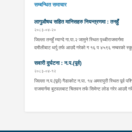
सम्बन्धित समाचार
लागुऔषध सहित मानिसहरु नियन्त्रणमा : तनहुँ
२०८३-०४-२०
जिल्ला तनहुँ म्याग्दे गा.पा.२ जामुने स्थित पृथ्बीराजमार्गमा
दमौलीबाट थर्पु तर्फ आउदै गरेको ग १६ प ४५९६ नम्बरको स्क
चालक जिल्ला तनहुँ शुक्लागण्डकी न.पा. ४ दुलेगौंडा बस्ने वर्
सवारी दुर्घटना : न.प.(पूर्व)
को अमन पौडेल र निजको साथी ऐ.५ बस्ने बर्ष ३४ को नरजंग
२०८३-०४-१२
राना स्कुटर रोकी सर्भिस लेनमा बसीरहेको अबस्थामा थर्पुबाट
खटिएको प्रहरी टोलिले शंकास्पद लागि चेकजाँच गर्ने क्रममा
जिल्ला न.प.(पूर्व) गैडाकोट न.पा. १४ अमरापुरी स्थित पूर्व पश्
निज अमन पौडेलको साथबाट र स्कुटरको डिक्की भित्रबाट 
राजमार्गमा बुटवलबाट चितवन तर्फ सिमेन्ट लोड गरेर आउदै गर
प्रतिबन्धित लागुऔषध फेनारागन ११ एम्पुल, डाइजेपाम ११
ना ५ ख ५६२८ नं. को ट्रक र बिपरीत दिशा गैंडाकोट बाट र
एम्पुल, नुर्फिन ११ एम्पुल सहित दुबै जना मानिस र स्कुटर
तर्फ जाँदै गरेको प्रदेश १-०२०४७ प ८९४३ नं. को मोटरसा
नियन्त्रणमा लिई थप अनुसन्धानको भइरहेको ।
एक आपसमा ठक्कर खाई दुर्घटना हुँदा मोटरसाइकल चालक
जिल्ला मोरङ बिराटनगर म.न.पा. वडा न. १३ बस्ने बर्ष ३० को
अभिषेक कुमार पण्डित घाईते भई उपचारको लागी एलआईभ