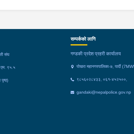
हादुर पुनको छोरी बर्ष १८ की सुविना
यु घोषणा गरेको ।
सम्पर्कको लागि
गण्डकी प्रदेश प्रहरी कार्यालय
मती संघ
पोखरा महानगरपालिका-७, पार्दी (
फ.एम. ९५.५
९८५६०२८४३३, ०६१-४५२५००,
 पृष्ठ)
gandaki@nepalpolice.gov.np