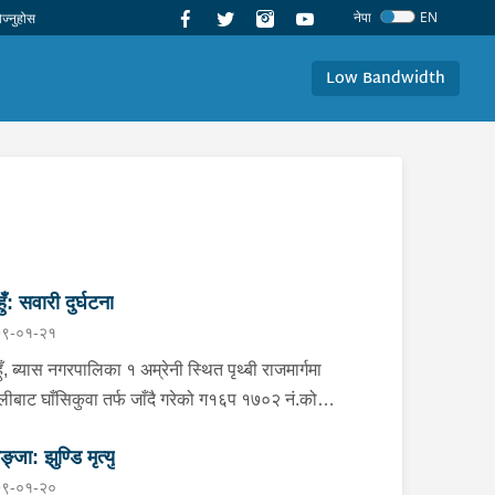
नेपा
EN
Low Bandwidth
ुँ: सवारी दुर्घटना
९-०१-२१
ँ, ब्यास नगरपालिका १ अम्रेनी स्थित पृथ्बी राजमार्गमा
लीबाट घाँसिकुवा तर्फ जाँदै गरेको ग१६प १७०२ नं.को
सा.ले पैदल यात्री जिल्ला लमजुङ सुन्दरबजार नगरपालिका १
ङ्जा: झुण्डि मृत्यु
ने बर्ष ६५ की गोमा अधिकारीलाई ठक्कर दिँदा घाइते भई
९-०१-२०
ारको लागि रत्नहरी अस्पताल दमौली ल्याएको, अवस्था