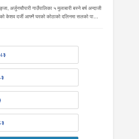
यम, मो.सा.र चालक प्रहरीको नियन्त्रणमा रहेको ।
ङ्जा, अर्जुनचौपारी गाउँपालिका ५ मुलाबारी बस्ने बर्ष अन्दाजी
को केशव दर्जी आफ्नै घरको कोठाको दलिनमा सलको पासो
ई झुण्डि मृत अवस्थामा रहेको छ भन्ने खबर प्राप्त हुनसाथ
हरी टोली खटी गई थप अनुसन्धान कार्य भईरहेको ।
०८३
८३
३
८३