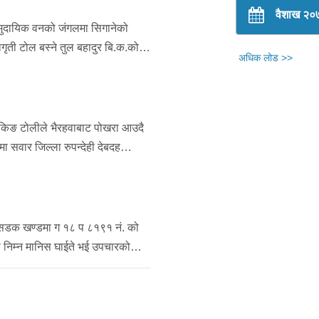
वैशाख २०
सामुदायिक वनको जंगलमा सिगानेको
गृती टोल बस्ने तुल बहादुर बि.क.को
अधिक लोड >>
ि मृत्यु भएको भन्ने जानकारी प्राप्त
रहेको ।
 चेकिङ टोलीले भैरहवाबाट पोखरा आउदै
 सवार जिल्ला रुपन्देही देबदह
 झोलाबाट ब्रोनोरफाईन ४९ एम्पुल,
म्पुल लागूऔषध सहित निज सँगै यात्रा
बर्ष ३६ को सुनिल कोहारलाई समेत
ुङ सडक खण्डमा ग १८ प ८१९१ नं. को
 निम्न मानिस घाईते भई उपचारको
 टोलि खटिई गएको, दुवै सवारी साधन
ईरहेको। निम्न:-१. मो.सा. चालक:-
ादुर पुन, अवस्था शिरियस ।२. मो.सा.