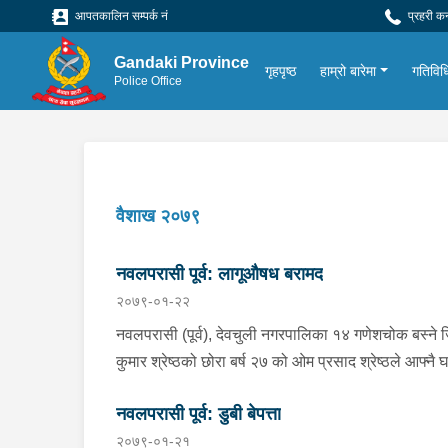
आपतकालिन सम्पर्क नं
प्रहरी क
Gandaki Province
गृहपृष्ठ
हाम्रो बारेमा
गतिविध
Police Office
वैशाख २०७९
नवलपरासी पूर्व: लागूऔषध बरामद
२०७९-०१-२२
नवलपरासी (पूर्व), देवचुली नगरपालिका १४ गणेशचोक बस्ने 
कुमार श्रेष्ठको छोरा बर्ष २७ को ओम प्रसाद श्रेष्ठले आफ्नै 
कोठामा लागूऔषध लुकाई छिपाई राखेको भनी निजको बुवा ज
नवलपरासी पूर्व: डुबी बेपत्ता
कुमार श्रेष्ठले प्रहरीलाई जानकारी गराउन साथ प्रहरी टोली
२०७९-०१-२१
खटि गई निम्न परिमाणमा लागूऔषध बरामद गरी ल्याई राखिएक