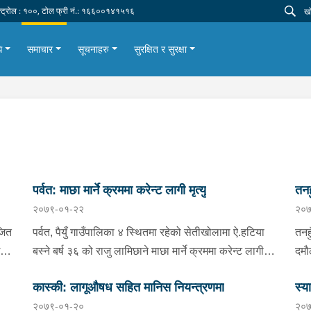
न्ट्रोल : १००, टोल फ्री नं.: १६६००१४१५१६
ि
समाचार
सूचनाहरु
सुरक्षित र सुरक्षा
पर्वत: माछा मार्ने क्रममा करेन्ट लागी मृत्यु
तनह
२०७९-०१-२२
२०७
जित
पर्वत, पैयुँ गाउँपालिका ४ स्थितमा रहेको सेतीखोलामा ऐ.हटिया
तनहु
घर
बस्ने बर्ष ३६ को राजु लामिछाने माछा मार्ने क्रममा करेन्ट लागी
दमौ
ित
उपचारको लागी वालिङ स्वास्थ्य चौकी लगेकोमा उपचारको
मो.
कास्की: लागूऔषध सहित मानिस नियन्त्रणमा
स्या
क्रममा मृत्यु भएको भन्ने खबर प्राप्त हुनसाथ प्रहरी टोली खटि
बस्
२०७९-०१-२०
२०७
ो,
गएको ।
उपच