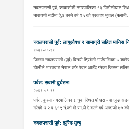
लागूऔषध ल्याउने ब्यक्ति (छोरा) फरार, खोज तलास कार्य
नवलपरासी पूर्व, कावासोती नगरपालिका १३ पिठौलीघाट स्थ
भईरहेको ।निम्न:-१.डिस्पोकेन (Dispocann):-२ थान (का
नारायणी नदीमा ऐ,६ बस्ने वर्ष २५ को प्रकाश भुषाल (मलामी
ठाउँमा लगाउने टेप जस्तो देखिने)२.डाईजापाम(Diazepam)
गएको) पौडी खेल्ने क्रममा डुबी बेपत्ता भएको भन्ने जानकारी
२९ एम्पुल३.नुफिन(Noophin):- २९ एम्पुल४.एबोट(Abott):
प्राप्त हुनासाथ प्रहरी टोली खटि गएको, हाल सम्म फेला
२९ एम्पुल
नपरेको, खोज तलास कार्य भईरहेको ।
नवलपरासी पूर्व: लागूऔषध र सामाग्री सहित मानिस नि
२०७९-०१-१९
जिल्ला नवलपरासी (पूर्व) बिनयी त्रिवेणी गाउँपालिका ७ ब्य
टोलीले भारतबाट नेपाल तर्फ पैदल आउँदै गरेका जिल्ला ल
बस्ने बर्ष २३ को अमिर थापा र ऐ. बस्ने बर्ष २३ को मनोज व
पर्वत: सवारी दुर्घटना
लागूऔषध सहित निम्न सामानहरु फेला पारी नियन्त्रणमा लिई
२०७९-०१-१९
निम्न:-(१) स्पास्मो २६ ट्याब्लेट, (२) नाईट्रोसन १४ ट्याब्लेट
रू.१,१८,७७०।- (एक लाख अठार हजार सात सय सत्तरी), (
पर्वत, कुश्मा नगरपालिका ८ चुवा स्थित पोखरा - बाग्लुङ सडक
३,आइफोन १, रेडमी १), (६) ल्यापटप १ थान, (७) चाँदीको 
गरेको ध २ प ६१९ नं.को मो.सा.ले ऐ.बस्ने वर्ष अन्दाजी ७५ की
घाईते भई उपचारको लागि जिल्ला अस्पताल पर्वत ल्याएकोमा
नवलपरासी पूर्व: झुण्डि मृत्यु
लागि पोखरा रिफर गरिएको, अवस्था मध्यम, मो.सा. र चालक 