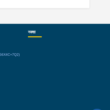
नक्शा
7MW56X4C+7Q2)