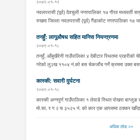
२०७९-०१-१९
नवलपरासी (पूर्व) देवचुली नगरपालिका १७ गौरव मध्यवर्ती 
रुखमा जिल्ला नवलपरासी (पूर्व) गैंडाकोट नगरपालिका १७ जा
श्रीमती बर्ष २३ की लिलामाया बि.क.ले सलको पासो लगाई झुण्ड
तनहुँ: लागूऔषध सहित मानिस नियन्त्रणमा
हुनसाथ प्रहरी टोली खटि गई आवश्यक अनुसन्धान कार्य भई
२०७९-०१-१८
तनहुँ, आँबुखैरेनी गाउँपालिका ४ देबीटार स्थितमा प्रहरीको
गरेको लु२ख ११०४ नं.को बस चेकजाँच गर्ने क्रममा उक्त बसमा
नगरपालिका १२ बस्ने बर्ष २० को सहरे आलमले बोकेको कालो
कास्की: सवारी दुर्घटना
फेनरागन ५० एम्पुल र डाईजोपाम ४८ एम्पुल गरी जम्मा १४७ ए
२०७९-०१-१८
गरी आएको जिल्ला रुपन्देही ओमसतिया गाउँपालिका ५ बस्ने 
नियन्त्रणमा लिई अनुसन्धान कार्य भईरहेको ।
कास्की अन्नपुर्ण गाउँपालिका १ लेवाडे स्थित पोखरा बाग्ल
मो.सा. र ग २ च ३५२५ नं. को कार एक आपसमा ठक्कर खाँदा
लागी मेट्रोसिटी अस्पतालमा पठाएको, उक्त स्थानमा प्रहरी
प्रहरीको नियन्त्रणमा कार चालक फरार खोज तलास कार्य भ
अधिक लोड >>
जिल्ला पर्वत कुश्मा नगरपालिका ४ बस्ने बर्ष ४५ को जित बह