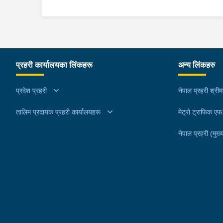
पछाडी सवार:- जिल्ला पर्वत कुश्मा नगरपालिका ४ बस्ने जित ब
पुन मेट्रोसिटी अस्पतालमा ल्याई डाक्टरले चेकजाँच गर्दा मृत्
प्रहरी कार्यालयका लिंकहरू
अन्य लिंकहरु
प्रदेश प्रहरी
नेपाल प्रहरी श्री
तालिम प्रदायक प्रहरी कार्यालयहरू
मेट्रो ट्राफिक ए
नेपाल प्रहरी (मुख्य