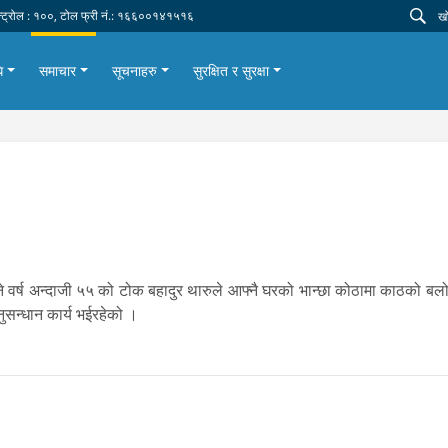
न्ट्रोल : १००, टोल फ्री नं.: १६६००१४१५१६
ि
समाचार
सूचनाहरु
सुरक्षित र सुरक्षा
ने वर्ष अन्दाजी ५५ को टोक बहादुर थारुले आफ्नै घरको भान्छा कोठामा काठको बलोम
नुसन्धान कार्य भईरहेको ।