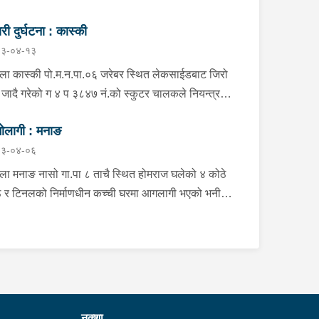
री दुर्घटना : कास्की
३-०४-१३
्ला कास्की पो.म.न.पा.०६ जरेबर स्थित लेकसाईडबाट जिरो
फ जादै गरेको ग ४ प ३८४७ नं.को स्कुटर चालकले नियन्त्रण
ई दुर्घटना हुँदा स्कुटर चालक जिल्ला पर्वत मोदी गा.पा.०३ घर
ोलागी : मनाङ
हाल पो.म.न.पा.०१ अर्चलबोट बस्ने बर्ष २४ कि शान्ति नेपाली
३-०४-०६
ते भई उपचारको लागि G.M.C अस्पताल पठाइएको ।
्ला मनाङ नासो गा.पा ८ ताचै स्थित होमराज घलेको ४ कोठे
 र टिनलको निर्माणधीन कच्ची घरमा आगलागी भएको भनी
ानीय जनप्रतिनिधि द्वारा जानकारी प्राप्त हुनासाथ प्रहरी
ी खटी गएको, मानवीय क्षति नभएको,घर जलेर पूर्णरूपमा नष्ट
ो, उक्त घर राति के कुन र कति समयमा जलेको भन्ने यकिन
 नसकेको, थप अनुसन्धान भइरहेको ।
नक्शा