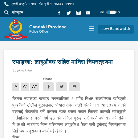
प्रहरी कन्ट्रोल : १००, टोल फ्री नं.: १६६००१४१५१६
नेपा
EN
Gandaki Province
Low Bandwidth
Police Office
स्याङ्जा: लागूऔषध सहित मानिस नियनत्रणमा
२०७९-०१-१०
Share
-
+
A
A
A
जिल्ला स्याङ्जा गल्याङ नगरपालिका १ राम्दि स्थित चेकपोष्टमा खटिएको
प्रहरीको टोलीले बुटवलबाट पोखरा तर्फ आउदै गरेको ग १ ख ६३२५ नं.को
बसलाई चेकजांच गर्ने क्रममा उक्त बसमा सवार जिल्ला कास्की माछापुछ्रे
गाउँपालिका ८ बस्ने वर्ष २३ को सन्दिप गुरुङ र ऐ.बस्ने वर्ष १९ को रबिन
बि.क.को साथबाट निम्न परिमाणमा लागूऔषध फेला पारी दुबैलाई नियन्त्रणमा
लिई थप अनुसन्धान कार्य भईरहेको ।
निम्न