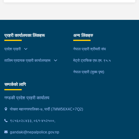
भुक्तान गर्न बाँकी रहेको फरार प्रतिवादीलाई निजको वतन देखी ५ कि.मि.
टाढा लेकमा रहेको गोठमा लुकेर बसिरहेको अवस्थामा जि.प्र.का.म्याग्दीबाट
खटिएको प्रहरी टोलीले नियन्त्रणमा लिईएको ।
प्रहरी कार्यालयका लिंकहरू
अन्य लिंकहरु
प्रदेश प्रहरी
नेपाल प्रहरी श्रीमती संघ
तालिम प्रदायक प्रहरी कार्यालयहरू
मेट्रो ट्राफिक एफ.एम. ९५.५
नेपाल प्रहरी (मुख्य पृष्ठ)
सम्पर्कको लागि
गण्डकी प्रदेश प्रहरी कार्यालय
पोखरा महानगरपालिका-७, पार्दी (7MW56X4C+7Q2)
९८५६०२८४३३, ०६१-४५२५००,
gandaki@nepalpolice.gov.np