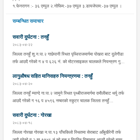
१.फेनरागन :- ३६ एम्पुल २.नोफिम:-३७ एम्पुल ३.डायजेपाम:-३७ एम्पुल ।
सम्बन्धित समाचार
सवारी दुर्घटना : तनहुँ
२०८३-०४-२२
जिल्ला तनहुँ शु.न.पा.२ गाछेपानी स्थित पृथ्विराजमार्गमा पोखरा बाट दुलेगौडा
तर्फ आउदै गरेको ग ४ प ६२६ नं. को मोटरसाइकल चालकले नियन्त्रण गुमाइ
सडक बिचको डिभाइडरमा ठक्कर खाइ दुर्घटना हुँदा मोटरसाइकल चालक
लागुऔषध सहित मानिसहरु नियन्त्रणमा : तनहुँ
जिल्ला कास्की पो.म.न.पा.३३ बस्ने बर्ष ३९ को मन बहादुर पुन घाइते भइ
उपचारको लागी तनहुँ सेवा हस्पिटल दुलेगौडा ल्याईएकोमा प्राम्भिक उपचार
२०८३-०४-२०
पश्चात थप उपचारको लागी ०७:५५ बजे पोखरा रिफर भएको ।
जिल्ला तनहुँ म्याग्दे गा.पा.२ जामुने स्थित पृथ्बीराजमार्गमा दमौलीबाट थर्पु तर्फ
आउदै गरेको ग १६ प ४५९६ नम्बरको स्कुटर चालक जिल्ला तनहुँ
शुक्लागण्डकी न.पा. ४ दुलेगौंडा बस्ने वर्ष ३० को अमन पौडेल र निजको साथी
सवारी दुर्घटना : गोरखा
ऐ.५ बस्ने बर्ष ३४ को नरजंग राना स्कुटर रोकी सर्भिस लेनमा बसीरहेको
अबस्थामा थर्पुबाट खटिएको प्रहरी टोलिले शंकास्पद लागि चेकजाँच गर्ने
२०८३-०४-१८
क्रममा निज अमन पौडेलको साथबाट र स्कुटरको डिक्की भित्रबाट गरी
जिल्ला गोरखा गोरखा न.पा.१३ पाँचकिलो स्थितमा सेराबाट आँबुखैरेनी तर्फ
प्रतिबन्धित लागुऔषध फेनारागन ११ एम्पुल, डाइजेपाम ११ एम्पुल, नुर्फिन ११
जादै गरेको ग २ ख ११४६ नं.को बस र विपरित दिशाबाट आउदै गरेको बाग्मती