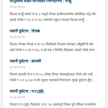
लागुऔषध सहित मानिसहरु नियन्त्रणमा : तनहुँ
२०८३-०४-२०
जिल्ला तनहुँ म्याग्दे गा.पा.२ जामुने स्थित पृथ्बीराजमार्गमा दमौलीबाट थर्पु तर्फ
आउदै गरेको ग १६ प ४५९६ नम्बरको स्कुटर चालक जिल्ला तनहुँ
शुक्लागण्डकी न.पा. ४ दुलेगौंडा बस्ने वर्ष ३० को अमन पौडेल र निजको साथी
सवारी दुर्घटना : गोरखा
ऐ.५ बस्ने बर्ष ३४ को नरजंग राना स्कुटर रोकी सर्भिस लेनमा बसीरहेको
अबस्थामा थर्पुबाट खटिएको प्रहरी टोलिले शंकास्पद लागि चेकजाँच गर्ने
२०८३-०४-१८
क्रममा निज अमन पौडेलको साथबाट र स्कुटरको डिक्की भित्रबाट गरी
जिल्ला गोरखा गोरखा न.पा.१३ पाँचकिलो स्थितमा सेराबाट आँबुखैरेनी तर्फ
प्रतिबन्धित लागुऔषध फेनारागन ११ एम्पुल, डाइजेपाम ११ एम्पुल, नुर्फिन ११
जादै गरेको ग २ ख ११४६ नं.को बस र विपरित दिशाबाट आउदै गरेको बाग्मती
एम्पुल सहित दुबै जना मानिस र स्कुटर नियन्त्रणमा लिई थप अनुसन्धानको
प्रदेश ०१-०२५ च ०७५८ को बलेरो एक-आपसमा ठक्कर खादाँ बलेरो चालक
भइरहेको ।
सवारी दुर्घटना : कास्की
जिल्ला गोरखा सहिदलखन गा.पा.१ बक्राङ बस्ने वर्ष ३४ को विवश वि.क,
सवार वर्ष २७ को शंकर बिश्वकर्मा, शंकर वि.क को छोरी १५ महिनाकी प्रभा
२०८३-०४-१३
विश्वकर्मा, बस चालक जिल्ला गोरखा पालुङटार न.पा.६ बस्ने वर्ष ३० को
जिल्ला कास्की पो.म.न.पा.०६ जरेबर स्थित लेकसाईडबाट जिरो तर्फ जादै
मिलन गुरुङ. गोरखा न.पा.१३ देउराली बस्ने वर्ष ४२ को कृष्णा राम नराल
गरेको ग ४ प ३८४७ नं.को स्कुटर चालकले नियन्त्रण गुमाई दुर्घटना हुँदा
घाईते भई उपचारको लागि आँबुखैरेनी गाउँपालिका अस्पताल आँबुखैरेनी तनहुँ
स्कुटर चालक जिल्ला पर्वत मोदी गा.पा.०३ घर भई हाल पो.म.न.पा.०१
पठाएको ।
सवारी दुर्घटना : न.प.(पूर्व)
अर्चलबोट बस्ने बर्ष २४ कि शान्ति नेपाली घाईते भई उपचारको लागि G.M.C
अस्पताल पठाइएको ।
२०८३-०४-१२
जिल्ला न.प.(पूर्व) गैडाकोट न.पा. १४ अमरापुरी स्थित पूर्व पश्चिम राजमार्गमा