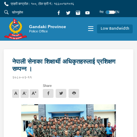
प्रहरी कन्ट्रोल : १००, टोल फ्री नं.: १६६००१४१५१६
नेपा
EN
Gandaki Province
Low Bandwidth
Police Office
नेपाली सेनाका शिक्षार्थी अधिकृतहरुलाई प्रशिक्षण
सम्पन्न ।
२०८०-०२-११
Share
-
+
A
A
A