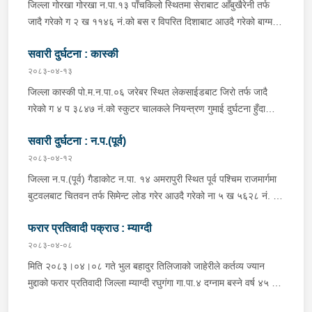
क्रममा निज अमन पौडेलको साथबाट र स्कुटरको डिक्की भित्रबाट गरी
जिल्ला गोरखा गोरखा न.पा.१३ पाँचकिलो स्थितमा सेराबाट आँबुखैरेनी तर्फ
प्रतिबन्धित लागुऔषध फेनारागन ११ एम्पुल, डाइजेपाम ११ एम्पुल, नुर्फिन ११
जादै गरेको ग २ ख ११४६ नं.को बस र विपरित दिशाबाट आउदै गरेको बाग्मती
एम्पुल सहित दुबै जना मानिस र स्कुटर नियन्त्रणमा लिई थप अनुसन्धानको
प्रदेश ०१-०२५ च ०७५८ को बलेरो एक-आपसमा ठक्कर खादाँ बलेरो चालक
भइरहेको ।
सवारी दुर्घटना : कास्की
जिल्ला गोरखा सहिदलखन गा.पा.१ बक्राङ बस्ने वर्ष ३४ को विवश वि.क,
सवार वर्ष २७ को शंकर बिश्वकर्मा, शंकर वि.क को छोरी १५ महिनाकी प्रभा
२०८३-०४-१३
विश्वकर्मा, बस चालक जिल्ला गोरखा पालुङटार न.पा.६ बस्ने वर्ष ३० को
जिल्ला कास्की पो.म.न.पा.०६ जरेबर स्थित लेकसाईडबाट जिरो तर्फ जादै
मिलन गुरुङ. गोरखा न.पा.१३ देउराली बस्ने वर्ष ४२ को कृष्णा राम नराल
गरेको ग ४ प ३८४७ नं.को स्कुटर चालकले नियन्त्रण गुमाई दुर्घटना हुँदा
घाईते भई उपचारको लागि आँबुखैरेनी गाउँपालिका अस्पताल आँबुखैरेनी तनहुँ
स्कुटर चालक जिल्ला पर्वत मोदी गा.पा.०३ घर भई हाल पो.म.न.पा.०१
पठाएको ।
सवारी दुर्घटना : न.प.(पूर्व)
अर्चलबोट बस्ने बर्ष २४ कि शान्ति नेपाली घाईते भई उपचारको लागि G.M.C
अस्पताल पठाइएको ।
२०८३-०४-१२
जिल्ला न.प.(पूर्व) गैडाकोट न.पा. १४ अमरापुरी स्थित पूर्व पश्चिम राजमार्गमा
बुटवलबाट चितवन तर्फ सिमेन्ट लोड गरेर आउदै गरेको ना ५ ख ५६२८ नं. को
ट्रक र बिपरीत दिशा गैंडाकोट बाट रजहर तर्फ जाँदै गरेको प्रदेश १-०२०४७
फरार प्रतिवादी पक्राउ : म्याग्दी
प ८९४३ नं. को मोटरसाइकल एक आपसमा ठक्कर खाई दुर्घटना हुँदा
मोटरसाइकल चालक जिल्ला मोरङ बिराटनगर म.न.पा. वडा न. १३ बस्ने बर्ष
२०८३-०४-०८
३० को अभिषेक कुमार पण्डित घाईते भई उपचारको लागी एलआईभ अस्पताल
मिति २०८३।०४।०८ गते भुल बहादुर तिलिजाको जाहेरीले कर्तव्य ज्यान
चितवन पठाएको, मोटरसाइकल,ट्रक र ट्रक चालक जिल्ला न.प.पुर्व देवचुली
मुद्दाको फरार प्रतिवादी जिल्ला म्याग्दी रघुगंगा गा.पा.४ दग्नाम बस्ने वर्ष ४५ को
न.पा. वडा न. १७ रजहर बस्ने बर्ष ४० को लेस नारायण थारुलाई नियन्त्रणमा
गुन बहादुर पुर्जा पुर्पक्षको लागी जिल्ला कारागार म्याग्दीमा रहेकोमा तत्कालिन