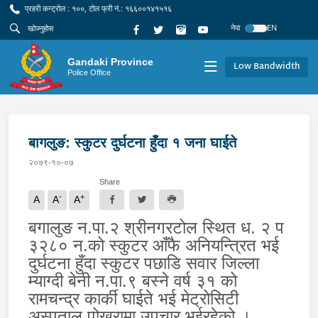
प्रहरी कन्ट्रोल : १००, टोल फ्री नं.: १६६००१४१५१६
नेपा
EN
Gandaki Province
Low Bandwidth
Police Office
बागलुङ: स्कुटर दुर्घटना हुँदा १ जना घाईते
२०७९-१०-०७
Share
-
+
A
A
A
बगालुङ न.पा.२ श्रीनगरटोल स्थित ध. २ प
३२८० न.को स्कुटर आँफै अनियन्त्रित भई
दुर्घटना हुँदा स्कुटर पछाडि सवार जिल्ला
म्याग्दी बेनी न.पा.९ बस्ने वर्ष ३१ को
रामचन्द्र कार्की घाईते भई मेट्रोसिटी
अस्पताल पोखरामा उपचार भईरहेको ।