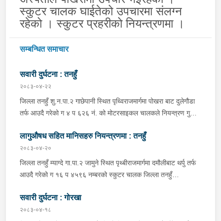
स्कुटर चालक घाईतेको उपचारमा संलग्न
रहेको । स्कुटर प्रहरीको नियन्त्रणमा ।
सम्बन्धित समाचार
सवारी दुर्घटना : तनहुँ
२०८३-०४-२२
जिल्ला तनहुँ शु.न.पा.२ गाछेपानी स्थित पृथ्विराजमार्गमा पोखरा बाट दुलेगौडा
तर्फ आउदै गरेको ग ४ प ६२६ नं. को मोटरसाइकल चालकले नियन्त्रण गुमाइ
सडक बिचको डिभाइडरमा ठक्कर खाइ दुर्घटना हुँदा मोटरसाइकल चालक
लागुऔषध सहित मानिसहरु नियन्त्रणमा : तनहुँ
जिल्ला कास्की पो.म.न.पा.३३ बस्ने बर्ष ३९ को मन बहादुर पुन घाइते भइ
उपचारको लागी तनहुँ सेवा हस्पिटल दुलेगौडा ल्याईएकोमा प्राम्भिक उपचार
२०८३-०४-२०
पश्चात थप उपचारको लागी ०७:५५ बजे पोखरा रिफर भएको ।
जिल्ला तनहुँ म्याग्दे गा.पा.२ जामुने स्थित पृथ्बीराजमार्गमा दमौलीबाट थर्पु तर्फ
आउदै गरेको ग १६ प ४५९६ नम्बरको स्कुटर चालक जिल्ला तनहुँ
शुक्लागण्डकी न.पा. ४ दुलेगौंडा बस्ने वर्ष ३० को अमन पौडेल र निजको साथी
सवारी दुर्घटना : गोरखा
ऐ.५ बस्ने बर्ष ३४ को नरजंग राना स्कुटर रोकी सर्भिस लेनमा बसीरहेको
अबस्थामा थर्पुबाट खटिएको प्रहरी टोलिले शंकास्पद लागि चेकजाँच गर्ने
२०८३-०४-१८