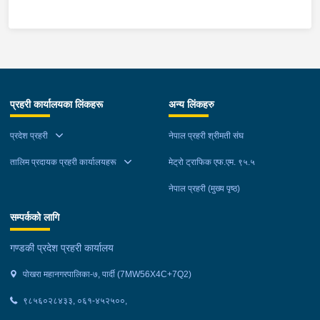
लिईएको ।
म्याग्दी आक्रमणमा कारागारबाट फरार भएकोमा सम्मानित जिल्ला अदालत
म्याग्दीको फैसलाले २० बर्ष कैद सजाय तोकिई १९ वर्ष ७ महिना कैद सजाए
भुक्तान गर्न बाँकी रहेको फरार प्रतिवादीलाई निजको वतन देखी ५ कि.मि.
टाढा लेकमा रहेको गोठमा लुकेर बसिरहेको अवस्थामा जि.प्र.का.म्याग्दीबाट
खटिएको प्रहरी टोलीले नियन्त्रणमा लिईएको ।
प्रहरी कार्यालयका लिंकहरू
अन्य लिंकहरु
प्रदेश प्रहरी
नेपाल प्रहरी श्रीमती संघ
तालिम प्रदायक प्रहरी कार्यालयहरू
मेट्रो ट्राफिक एफ.एम. ९५.५
नेपाल प्रहरी (मुख्य पृष्ठ)
सम्पर्कको लागि
गण्डकी प्रदेश प्रहरी कार्यालय
पोखरा महानगरपालिका-७, पार्दी (7MW56X4C+7Q2)
९८५६०२८४३३, ०६१-४५२५००,