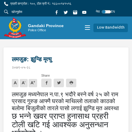
प्रहरी कन्ट्रोल : १००, टोल फ्री नं.: १६६००१४१५१६
नेपा
EN
Gandaki Province
Low Bandwidth
Police Office
लमजुङ: झुन्डि मृत्यु
२०७९-०५-२८
Share
-
+
A
A
A
लमजुङ मध्यनेपाल न.पा.९ भदौरे बस्ने वर्ष २५ को राम
प्रसाद गुरुङ आफ्नै घरको माथिल्लो तलाको काठको
बलोमा बिजुलीको तारले पासो लगाई झुण्डि मृत अवस्था
छ भन्ने खवर प्राप्त हुनासाथ प्रहरी
टोली खटि गई आवश्यक अनुसन्धान