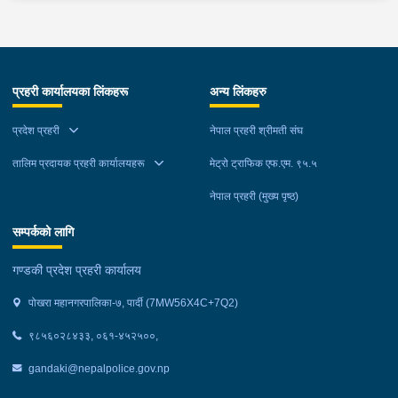
भुक्तान गर्न बाँकी रहेको फरार प्रतिवादीलाई निजको वतन देखी ५ कि.मि.
टाढा लेकमा रहेको गोठमा लुकेर बसिरहेको अवस्थामा जि.प्र.का.म्याग्दीबाट
खटिएको प्रहरी टोलीले नियन्त्रणमा लिईएको ।
प्रहरी कार्यालयका लिंकहरू
अन्य लिंकहरु
प्रदेश प्रहरी
नेपाल प्रहरी श्रीमती संघ
तालिम प्रदायक प्रहरी कार्यालयहरू
मेट्रो ट्राफिक एफ.एम. ९५.५
नेपाल प्रहरी (मुख्य पृष्ठ)
सम्पर्कको लागि
गण्डकी प्रदेश प्रहरी कार्यालय
पोखरा महानगरपालिका-७, पार्दी (7MW56X4C+7Q2)
९८५६०२८४३३, ०६१-४५२५००,
gandaki@nepalpolice.gov.np