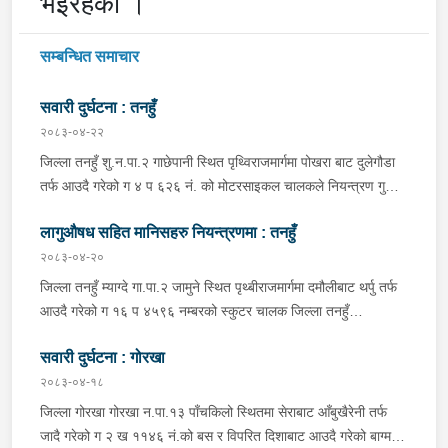
भईरहेको ।
सम्बन्धित समाचार
सवारी दुर्घटना : तनहुँ
२०८३-०४-२२
जिल्ला तनहुँ शु.न.पा.२ गाछेपानी स्थित पृथ्विराजमार्गमा पोखरा बाट दुलेगौडा
तर्फ आउदै गरेको ग ४ प ६२६ नं. को मोटरसाइकल चालकले नियन्त्रण गुमाइ
सडक बिचको डिभाइडरमा ठक्कर खाइ दुर्घटना हुँदा मोटरसाइकल चालक
लागुऔषध सहित मानिसहरु नियन्त्रणमा : तनहुँ
जिल्ला कास्की पो.म.न.पा.३३ बस्ने बर्ष ३९ को मन बहादुर पुन घाइते भइ
उपचारको लागी तनहुँ सेवा हस्पिटल दुलेगौडा ल्याईएकोमा प्राम्भिक उपचार
२०८३-०४-२०
पश्चात थप उपचारको लागी ०७:५५ बजे पोखरा रिफर भएको ।
जिल्ला तनहुँ म्याग्दे गा.पा.२ जामुने स्थित पृथ्बीराजमार्गमा दमौलीबाट थर्पु तर्फ
आउदै गरेको ग १६ प ४५९६ नम्बरको स्कुटर चालक जिल्ला तनहुँ
शुक्लागण्डकी न.पा. ४ दुलेगौंडा बस्ने वर्ष ३० को अमन पौडेल र निजको साथी
सवारी दुर्घटना : गोरखा
ऐ.५ बस्ने बर्ष ३४ को नरजंग राना स्कुटर रोकी सर्भिस लेनमा बसीरहेको
अबस्थामा थर्पुबाट खटिएको प्रहरी टोलिले शंकास्पद लागि चेकजाँच गर्ने
२०८३-०४-१८
क्रममा निज अमन पौडेलको साथबाट र स्कुटरको डिक्की भित्रबाट गरी
जिल्ला गोरखा गोरखा न.पा.१३ पाँचकिलो स्थितमा सेराबाट आँबुखैरेनी तर्फ
प्रतिबन्धित लागुऔषध फेनारागन ११ एम्पुल, डाइजेपाम ११ एम्पुल, नुर्फिन ११
जादै गरेको ग २ ख ११४६ नं.को बस र विपरित दिशाबाट आउदै गरेको बाग्मती