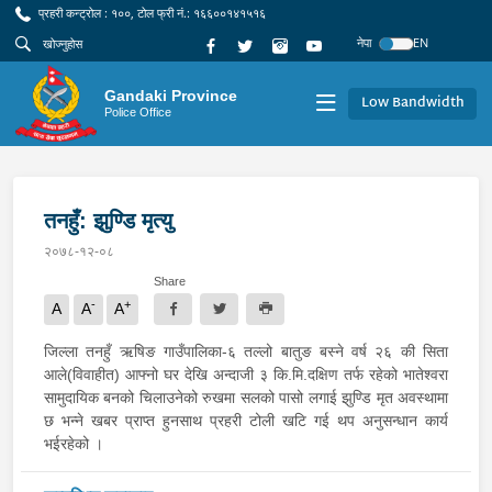
प्रहरी कन्ट्रोल : १००, टोल फ्री नं.: १६६००१४१५१६
नेपा
EN
Gandaki Province
Low Bandwidth
Police Office
तनहुँ: झुण्डि मृत्यु
२०७८-१२-०८
Share
-
+
A
A
A
जिल्ला तनहुँ ऋषिङ गाउँपालिका-६ तल्लो बातुङ बस्ने वर्ष २६ की सिता
आले(विवाहीत) आफ्नो घर देखि अन्दाजी ३ कि.मि.दक्षिण तर्फ रहेको भातेश्वरा
सामुदायिक बनको चिलाउनेको रुखमा सलको पासो लगाई झुण्डि मृत अवस्थामा
छ भन्ने खबर प्राप्त हुनसाथ प्रहरी टोली खटि गई थप अनुसन्धान कार्य
भईरहेको ।