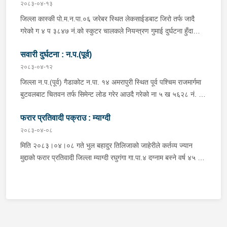
सवार वर्ष २७ को शंकर बिश्वकर्मा, शंकर वि.क को छोरी १५ महिनाकी प्रभा
२०८३-०४-१३
विश्वकर्मा, बस चालक जिल्ला गोरखा पालुङटार न.पा.६ बस्ने वर्ष ३० को
जिल्ला कास्की पो.म.न.पा.०६ जरेबर स्थित लेकसाईडबाट जिरो तर्फ जादै
मिलन गुरुङ. गोरखा न.पा.१३ देउराली बस्ने वर्ष ४२ को कृष्णा राम नराल
गरेको ग ४ प ३८४७ नं.को स्कुटर चालकले नियन्त्रण गुमाई दुर्घटना हुँदा
घाईते भई उपचारको लागि आँबुखैरेनी गाउँपालिका अस्पताल आँबुखैरेनी तनहुँ
स्कुटर चालक जिल्ला पर्वत मोदी गा.पा.०३ घर भई हाल पो.म.न.पा.०१
पठाएको ।
सवारी दुर्घटना : न.प.(पूर्व)
अर्चलबोट बस्ने बर्ष २४ कि शान्ति नेपाली घाईते भई उपचारको लागि G.M.C
अस्पताल पठाइएको ।
२०८३-०४-१२
जिल्ला न.प.(पूर्व) गैडाकोट न.पा. १४ अमरापुरी स्थित पूर्व पश्चिम राजमार्गमा
बुटवलबाट चितवन तर्फ सिमेन्ट लोड गरेर आउदै गरेको ना ५ ख ५६२८ नं. को
ट्रक र बिपरीत दिशा गैंडाकोट बाट रजहर तर्फ जाँदै गरेको प्रदेश १-०२०४७
फरार प्रतिवादी पक्राउ : म्याग्दी
प ८९४३ नं. को मोटरसाइकल एक आपसमा ठक्कर खाई दुर्घटना हुँदा
मोटरसाइकल चालक जिल्ला मोरङ बिराटनगर म.न.पा. वडा न. १३ बस्ने बर्ष
२०८३-०४-०८
३० को अभिषेक कुमार पण्डित घाईते भई उपचारको लागी एलआईभ अस्पताल
मिति २०८३।०४।०८ गते भुल बहादुर तिलिजाको जाहेरीले कर्तव्य ज्यान
चितवन पठाएको, मोटरसाइकल,ट्रक र ट्रक चालक जिल्ला न.प.पुर्व देवचुली
मुद्दाको फरार प्रतिवादी जिल्ला म्याग्दी रघुगंगा गा.पा.४ दग्नाम बस्ने वर्ष ४५ को
न.पा. वडा न. १७ रजहर बस्ने बर्ष ४० को लेस नारायण थारुलाई नियन्त्रणमा
गुन बहादुर पुर्जा पुर्पक्षको लागी जिल्ला कारागार म्याग्दीमा रहेकोमा तत्कालिन
लिईएको ।
म्याग्दी आक्रमणमा कारागारबाट फरार भएकोमा सम्मानित जिल्ला अदालत
म्याग्दीको फैसलाले २० बर्ष कैद सजाय तोकिई १९ वर्ष ७ महिना कैद सजाए
भुक्तान गर्न बाँकी रहेको फरार प्रतिवादीलाई निजको वतन देखी ५ कि.मि.
टाढा लेकमा रहेको गोठमा लुकेर बसिरहेको अवस्थामा जि.प्र.का.म्याग्दीबाट