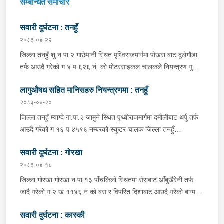
सम्बन्धित समाचार
सवारी दुर्घटना : तनहुँ
२०८३-०४-२२
जिल्ला तनहुँ शु.न.पा.२ गाछेपानी स्थित पृथ्विराजमार्गमा पोखरा बाट दुलेगौडा
तर्फ आउदै गरेको ग ४ प ६२६ नं. को मोटरसाइकल चालकले नियन्त्रण गुमाइ
सडक बिचको डिभाइडरमा ठक्कर खाइ दुर्घटना हुँदा मोटरसाइकल चालक
लागुऔषध सहित मानिसहरु नियन्त्रणमा : तनहुँ
जिल्ला कास्की पो.म.न.पा.३३ बस्ने बर्ष ३९ को मन बहादुर पुन घाइते भइ
उपचारको लागी तनहुँ सेवा हस्पिटल दुलेगौडा ल्याईएकोमा प्राम्भिक उपचार
२०८३-०४-२०
पश्चात थप उपचारको लागी ०७:५५ बजे पोखरा रिफर भएको ।
जिल्ला तनहुँ म्याग्दे गा.पा.२ जामुने स्थित पृथ्बीराजमार्गमा दमौलीबाट थर्पु तर्फ
आउदै गरेको ग १६ प ४५९६ नम्बरको स्कुटर चालक जिल्ला तनहुँ
शुक्लागण्डकी न.पा. ४ दुलेगौंडा बस्ने वर्ष ३० को अमन पौडेल र निजको साथी
सवारी दुर्घटना : गोरखा
ऐ.५ बस्ने बर्ष ३४ को नरजंग राना स्कुटर रोकी सर्भिस लेनमा बसीरहेको
अबस्थामा थर्पुबाट खटिएको प्रहरी टोलिले शंकास्पद लागि चेकजाँच गर्ने
२०८३-०४-१८
क्रममा निज अमन पौडेलको साथबाट र स्कुटरको डिक्की भित्रबाट गरी
जिल्ला गोरखा गोरखा न.पा.१३ पाँचकिलो स्थितमा सेराबाट आँबुखैरेनी तर्फ
प्रतिबन्धित लागुऔषध फेनारागन ११ एम्पुल, डाइजेपाम ११ एम्पुल, नुर्फिन ११
जादै गरेको ग २ ख ११४६ नं.को बस र विपरित दिशाबाट आउदै गरेको बाग्मती
एम्पुल सहित दुबै जना मानिस र स्कुटर नियन्त्रणमा लिई थप अनुसन्धानको
प्रदेश ०१-०२५ च ०७५८ को बलेरो एक-आपसमा ठक्कर खादाँ बलेरो चालक
भइरहेको ।
सवारी दुर्घटना : कास्की
जिल्ला गोरखा सहिदलखन गा.पा.१ बक्राङ बस्ने वर्ष ३४ को विवश वि.क,