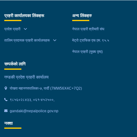
खटिएको प्रहरी टोलीले नियन्त्रणमा लिईएको ।
प्रहरी कार्यालयका लिंकहरू
अन्य लिंकहरु
प्रदेश प्रहरी
नेपाल प्रहरी श्रीमती संघ
तालिम प्रदायक प्रहरी कार्यालयहरू
मेट्रो ट्राफिक एफ.एम. ९५.५
नेपाल प्रहरी (मुख्य पृष्ठ)
सम्पर्कको लागि
गण्डकी प्रदेश प्रहरी कार्यालय
पोखरा महानगरपालिका-७, पार्दी (7MW56X4C+7Q2)
९८५६०२८४३३, ०६१-४५२५००,
gandaki@nepalpolice.gov.np
नक्शा