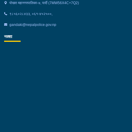
पोखरा महानगरपालिका-७, पार्दी (7MW56X4C+7Q2)
९८५६०२८४३३, ०६१-४५२५००,
gandaki@nepalpolice.gov.np
नक्शा