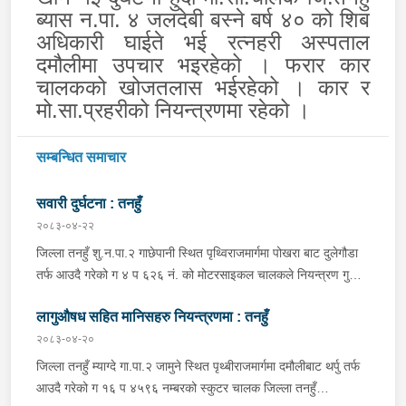
ब्यास न.पा. ४ जलदेबी बस्ने बर्ष ४० को शिब
अधिकारी घाईते भई रत्नहरी अस्पताल
दमौलीमा उपचार भइरहेको । फरार कार
चालकको
खोजतलास भईरहेको । कार र
मो.सा.प्रहरीको नियन्त्रणमा रहेको ।
सम्बन्धित समाचार
सवारी दुर्घटना : तनहुँ
२०८३-०४-२२
जिल्ला तनहुँ शु.न.पा.२ गाछेपानी स्थित पृथ्विराजमार्गमा पोखरा बाट दुलेगौडा
तर्फ आउदै गरेको ग ४ प ६२६ नं. को मोटरसाइकल चालकले नियन्त्रण गुमाइ
सडक बिचको डिभाइडरमा ठक्कर खाइ दुर्घटना हुँदा मोटरसाइकल चालक
लागुऔषध सहित मानिसहरु नियन्त्रणमा : तनहुँ
जिल्ला कास्की पो.म.न.पा.३३ बस्ने बर्ष ३९ को मन बहादुर पुन घाइते भइ
उपचारको लागी तनहुँ सेवा हस्पिटल दुलेगौडा ल्याईएकोमा प्राम्भिक उपचार
२०८३-०४-२०
पश्चात थप उपचारको लागी ०७:५५ बजे पोखरा रिफर भएको ।
जिल्ला तनहुँ म्याग्दे गा.पा.२ जामुने स्थित पृथ्बीराजमार्गमा दमौलीबाट थर्पु तर्फ
आउदै गरेको ग १६ प ४५९६ नम्बरको स्कुटर चालक जिल्ला तनहुँ