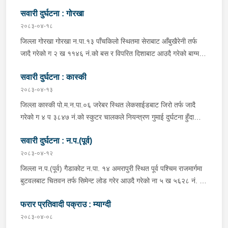
शुक्लागण्डकी न.पा. ४ दुलेगौंडा बस्ने वर्ष ३० को अमन पौडेल र निजको साथी
सवारी दुर्घटना : गोरखा
ऐ.५ बस्ने बर्ष ३४ को नरजंग राना स्कुटर रोकी सर्भिस लेनमा बसीरहेको
अबस्थामा थर्पुबाट खटिएको प्रहरी टोलिले शंकास्पद लागि चेकजाँच गर्ने
२०८३-०४-१८
क्रममा निज अमन पौडेलको साथबाट र स्कुटरको डिक्की भित्रबाट गरी
जिल्ला गोरखा गोरखा न.पा.१३ पाँचकिलो स्थितमा सेराबाट आँबुखैरेनी तर्फ
प्रतिबन्धित लागुऔषध फेनारागन ११ एम्पुल, डाइजेपाम ११ एम्पुल, नुर्फिन ११
जादै गरेको ग २ ख ११४६ नं.को बस र विपरित दिशाबाट आउदै गरेको बाग्मती
एम्पुल सहित दुबै जना मानिस र स्कुटर नियन्त्रणमा लिई थप अनुसन्धानको
प्रदेश ०१-०२५ च ०७५८ को बलेरो एक-आपसमा ठक्कर खादाँ बलेरो चालक
भइरहेको ।
सवारी दुर्घटना : कास्की
जिल्ला गोरखा सहिदलखन गा.पा.१ बक्राङ बस्ने वर्ष ३४ को विवश वि.क,
सवार वर्ष २७ को शंकर बिश्वकर्मा, शंकर वि.क को छोरी १५ महिनाकी प्रभा
२०८३-०४-१३
विश्वकर्मा, बस चालक जिल्ला गोरखा पालुङटार न.पा.६ बस्ने वर्ष ३० को
जिल्ला कास्की पो.म.न.पा.०६ जरेबर स्थित लेकसाईडबाट जिरो तर्फ जादै
मिलन गुरुङ. गोरखा न.पा.१३ देउराली बस्ने वर्ष ४२ को कृष्णा राम नराल
गरेको ग ४ प ३८४७ नं.को स्कुटर चालकले नियन्त्रण गुमाई दुर्घटना हुँदा
घाईते भई उपचारको लागि आँबुखैरेनी गाउँपालिका अस्पताल आँबुखैरेनी तनहुँ
स्कुटर चालक जिल्ला पर्वत मोदी गा.पा.०३ घर भई हाल पो.म.न.पा.०१
पठाएको ।
सवारी दुर्घटना : न.प.(पूर्व)
अर्चलबोट बस्ने बर्ष २४ कि शान्ति नेपाली घाईते भई उपचारको लागि G.M.C
अस्पताल पठाइएको ।
२०८३-०४-१२
जिल्ला न.प.(पूर्व) गैडाकोट न.पा. १४ अमरापुरी स्थित पूर्व पश्चिम राजमार्गमा
बुटवलबाट चितवन तर्फ सिमेन्ट लोड गरेर आउदै गरेको ना ५ ख ५६२८ नं. को
ट्रक र बिपरीत दिशा गैंडाकोट बाट रजहर तर्फ जाँदै गरेको प्रदेश १-०२०४७
फरार प्रतिवादी पक्राउ : म्याग्दी
प ८९४३ नं. को मोटरसाइकल एक आपसमा ठक्कर खाई दुर्घटना हुँदा
मोटरसाइकल चालक जिल्ला मोरङ बिराटनगर म.न.पा. वडा न. १३ बस्ने बर्ष
२०८३-०४-०८