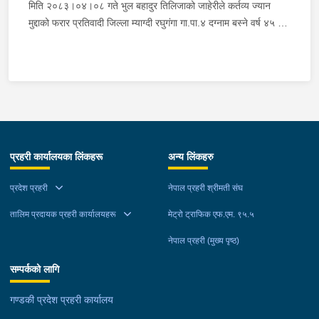
३० को अभिषेक कुमार पण्डित घाईते भई उपचारको लागी एलआईभ अस्पताल
मिति २०८३।०४।०८ गते भुल बहादुर तिलिजाको जाहेरीले कर्तव्य ज्यान
चितवन पठाएको, मोटरसाइकल,ट्रक र ट्रक चालक जिल्ला न.प.पुर्व देवचुली
मुद्दाको फरार प्रतिवादी जिल्ला म्याग्दी रघुगंगा गा.पा.४ दग्नाम बस्ने वर्ष ४५ को
न.पा. वडा न. १७ रजहर बस्ने बर्ष ४० को लेस नारायण थारुलाई नियन्त्रणमा
गुन बहादुर पुर्जा पुर्पक्षको लागी जिल्ला कारागार म्याग्दीमा रहेकोमा तत्कालिन
लिईएको ।
म्याग्दी आक्रमणमा कारागारबाट फरार भएकोमा सम्मानित जिल्ला अदालत
म्याग्दीको फैसलाले २० बर्ष कैद सजाय तोकिई १९ वर्ष ७ महिना कैद सजाए
भुक्तान गर्न बाँकी रहेको फरार प्रतिवादीलाई निजको वतन देखी ५ कि.मि.
टाढा लेकमा रहेको गोठमा लुकेर बसिरहेको अवस्थामा जि.प्र.का.म्याग्दीबाट
खटिएको प्रहरी टोलीले नियन्त्रणमा लिईएको ।
प्रहरी कार्यालयका लिंकहरू
अन्य लिंकहरु
प्रदेश प्रहरी
नेपाल प्रहरी श्रीमती संघ
तालिम प्रदायक प्रहरी कार्यालयहरू
मेट्रो ट्राफिक एफ.एम. ९५.५
नेपाल प्रहरी (मुख्य पृष्ठ)
सम्पर्कको लागि
गण्डकी प्रदेश प्रहरी कार्यालय