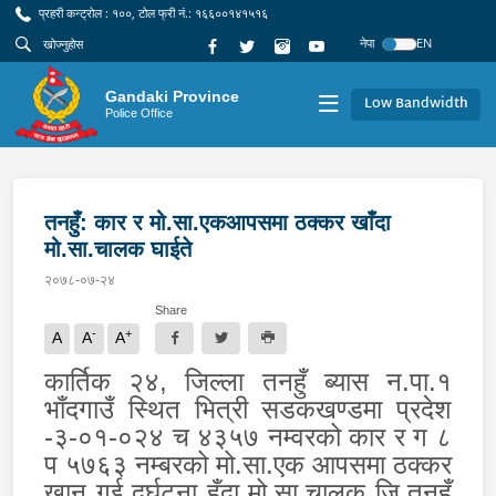
प्रहरी कन्ट्रोल : १००, टोल फ्री नं.: १६६००१४१५१६
नेपा
EN
Gandaki Province
Low Bandwidth
Police Office
तनहुँ: कार र मो.सा.एकआपसमा ठक्कर खाँदा
मो.सा.चालक घाईते
२०७८-०७-२४
Share
-
+
A
A
A
कार्तिक २४, जिल्ला तनहुँ ब्यास न.पा.१
भाँदगाउँ स्थित भित्री सडकखण्डमा प्रदेश
-३-०१-०२४ च ४३५७ नम्वरको कार र ग ८
प ५७६३ नम्बरको मो.सा.एक आपसमा ठक्कर
खान गई दुर्घटना हुँदा मो.सा.चालक जि.तनहुँ