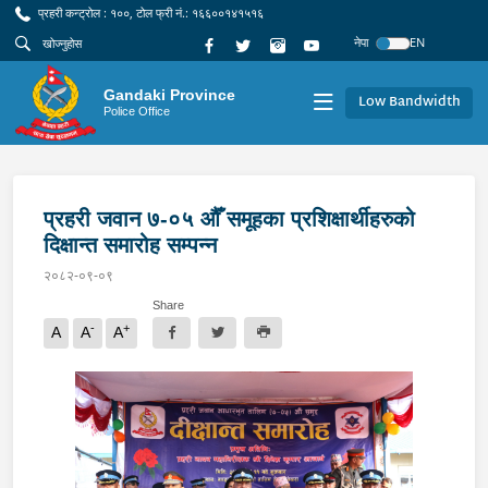
प्रहरी कन्ट्रोल : १००, टोल फ्री नं.: १६६००१४१५१६
नेपा
EN
Gandaki Province
Low Bandwidth
Police Office
प्रहरी जवान ७-०५ औँ समूहका प्रशिक्षार्थीहरुको
दिक्षान्त समारोह सम्पन्न
२०८२-०९-०९
Share
-
+
A
A
A