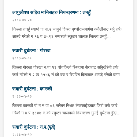
सडक बिचको डिभाइडरमा ठक्कर खाइ दुर्घटना हुँदा मोटरसाइकल चालक
लागुऔषध सहित मानिसहरु नियन्त्रणमा : तनहुँ
जिल्ला कास्की पो.म.न.पा.३३ बस्ने बर्ष ३९ को मन बहादुर पुन घाइते भइ
उपचारको लागी तनहुँ सेवा हस्पिटल दुलेगौडा ल्याईएकोमा प्राम्भिक उपचार
२०८३-०४-२०
पश्चात थप उपचारको लागी ०७:५५ बजे पोखरा रिफर भएको ।
जिल्ला तनहुँ म्याग्दे गा.पा.२ जामुने स्थित पृथ्बीराजमार्गमा दमौलीबाट थर्पु तर्फ
आउदै गरेको ग १६ प ४५९६ नम्बरको स्कुटर चालक जिल्ला तनहुँ
शुक्लागण्डकी न.पा. ४ दुलेगौंडा बस्ने वर्ष ३० को अमन पौडेल र निजको साथी
सवारी दुर्घटना : गोरखा
ऐ.५ बस्ने बर्ष ३४ को नरजंग राना स्कुटर रोकी सर्भिस लेनमा बसीरहेको
अबस्थामा थर्पुबाट खटिएको प्रहरी टोलिले शंकास्पद लागि चेकजाँच गर्ने
२०८३-०४-१८
क्रममा निज अमन पौडेलको साथबाट र स्कुटरको डिक्की भित्रबाट गरी
जिल्ला गोरखा गोरखा न.पा.१३ पाँचकिलो स्थितमा सेराबाट आँबुखैरेनी तर्फ
प्रतिबन्धित लागुऔषध फेनारागन ११ एम्पुल, डाइजेपाम ११ एम्पुल, नुर्फिन ११
जादै गरेको ग २ ख ११४६ नं.को बस र विपरित दिशाबाट आउदै गरेको बाग्मती
एम्पुल सहित दुबै जना मानिस र स्कुटर नियन्त्रणमा लिई थप अनुसन्धानको
प्रदेश ०१-०२५ च ०७५८ को बलेरो एक-आपसमा ठक्कर खादाँ बलेरो चालक
भइरहेको ।
सवारी दुर्घटना : कास्की
जिल्ला गोरखा सहिदलखन गा.पा.१ बक्राङ बस्ने वर्ष ३४ को विवश वि.क,
सवार वर्ष २७ को शंकर बिश्वकर्मा, शंकर वि.क को छोरी १५ महिनाकी प्रभा
२०८३-०४-१३
विश्वकर्मा, बस चालक जिल्ला गोरखा पालुङटार न.पा.६ बस्ने वर्ष ३० को
जिल्ला कास्की पो.म.न.पा.०६ जरेबर स्थित लेकसाईडबाट जिरो तर्फ जादै
मिलन गुरुङ. गोरखा न.पा.१३ देउराली बस्ने वर्ष ४२ को कृष्णा राम नराल
गरेको ग ४ प ३८४७ नं.को स्कुटर चालकले नियन्त्रण गुमाई दुर्घटना हुँदा
घाईते भई उपचारको लागि आँबुखैरेनी गाउँपालिका अस्पताल आँबुखैरेनी तनहुँ
स्कुटर चालक जिल्ला पर्वत मोदी गा.पा.०३ घर भई हाल पो.म.न.पा.०१
पठाएको ।
सवारी दुर्घटना : न.प.(पूर्व)
अर्चलबोट बस्ने बर्ष २४ कि शान्ति नेपाली घाईते भई उपचारको लागि G.M.C
अस्पताल पठाइएको ।
२०८३-०४-१२