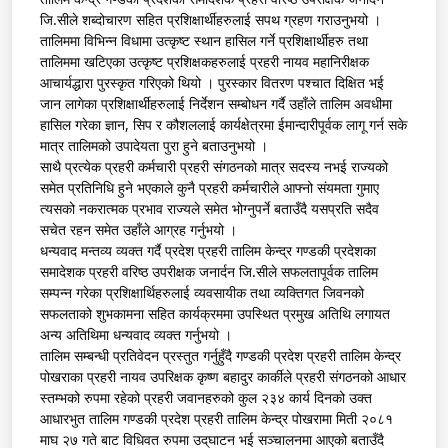
जि.सीले शब्दोचारण सहित प्रशिक्षार्थीहरुलाई सपथ ग्रहण गराउनुभयो ।
तालिममा विभिन्न विधामा उत्कृष्ट स्थान हासिल गर्ने प्रशिक्षार्थीहरु तथा
तालिममा खटिएका उत्कृष्ट प्रशिक्षकहरुलाई प्रहरी नायव महानिरीक्षक
आचार्यद्धारा पुरस्कृत गरिएको थियो । पुरस्कार वितरण पश्चात दिक्षित भई
जान लागेका प्रशिक्षार्थीहरुलाई निर्देशन सम्बोधन गर्दै उहाँले तालिम अवधीमा
हासिल गरेका ज्ञान, सिप र कौशललाई कार्यक्षेत्रमा ईमान्दारीपूर्वक लागू गर्न सके
मात्र तालिमको उपादेयता पुरा हुने बताउनुभयो ।
साथै प्रत्येक प्रहरी कर्मचारी प्रहरी संगठनको मात्र सदस्य नभई राज्यको
समेत प्रतिनिधि हुने भएकाले कुनै प्रहरी कर्मचारीले आफ्नो संयमता गुमाए
त्यसको नकरात्मक प्रभाव राज्यले समेत भोग्नुपर्ने बताउँदै यसप्रति सदैव
सचेत रहन समेत उहाँले आग्रह गर्नुभयो ।
धन्यवाद मन्तव्य व्यक्त गर्दै प्रदेश प्रहरी तालिम केन्द्र गण्डकी प्रदेशका
समादेशक प्रहरी वरिष्ठ उपरीक्षक जनार्दन जि.सीले सफलतापूर्वक तालिम
सम्पन्न गरेका प्रशिक्षार्थिहरुलाई व्यवसायीक तथा व्यक्तिगत जिवनको
सफलताको शुभकामना सहित कार्यक्रममा उपस्थित प्रमुख अतिथि लगायत
अन्य अतिथिमा धन्यवाद व्यक्त गर्नुभयो ।
तालिम सम्बन्धी प्रतिवेदन प्रस्तुत गर्नुहुँदै गण्डकी प्रदेश प्रहरी तालिम केन्द्र
पोखराका प्रहरी नायव उपरिक्षक कृष्ण बहादुर कार्कीले प्रहरी संगठनको आधार
स्तम्भको रुपमा रहेको प्रहरी जवानहरुको कुल २३४ कार्य दिनको उक्त
आधारभुत तालिम गण्डकी प्रदेश प्रहरी तालिम केन्द्र पोखरामा मिती २०८१
माघ २७ गते बाट विधिवत रुपमा उद्‌घाटन भई सञ्चालनमा आएको बताउँदै