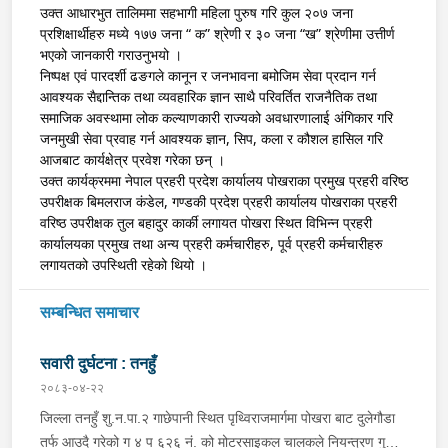
उक्त आधारभुत तालिममा सहभागी महिला पुरुष गरि कुल २०७ जना
प्रशिक्षार्थीहरु मध्ये १७७ जना “ क” श्रेणी र ३० जना “ख” श्रेणीमा उत्तीर्ण
भएको जानकारी गराउनुभयो ।
निष्पक्ष एवं पारदर्शी ढङगले कानून र जनभावना बमोजिम सेवा प्रदान गर्न
आवश्यक सैद्दान्तिक तथा व्यवहारिक ज्ञान साथै परिवर्तित राजनैतिक तथा
समाजिक अवस्थामा लोक कल्याणकारी राज्यको अवधारणालाई अंगिकार गरि
जनमुखी सेवा प्रवाह गर्न आवश्यक ज्ञान, सिप, कला र कौशल हासिल गरि
आजबाट कार्यक्षेत्र प्रवेश गरेका छन् ।
उक्त कार्यक्रममा नेपाल प्रहरी प्रदेश कार्यालय पोखराका प्रमुख प्रहरी वरिष्ठ
उपरीक्षक बिमलराज कंडेल, गण्डकी प्रदेश प्रहरी कार्यालय पोखराका प्रहरी
वरिष्ठ उपरीक्षक तुल बहादुर कार्की लगायत पोखरा स्थित विभिन्न प्रहरी
कार्यालयका प्रमुख तथा अन्य प्रहरी कर्मचारीहरु, पूर्व प्रहरी कर्मचारीहरु
लगायतको उपस्थिती रहेको थियो ।
सम्बन्धित समाचार
सवारी दुर्घटना : तनहुँ
२०८३-०४-२२
जिल्ला तनहुँ शु.न.पा.२ गाछेपानी स्थित पृथ्विराजमार्गमा पोखरा बाट दुलेगौडा
तर्फ आउदै गरेको ग ४ प ६२६ नं. को मोटरसाइकल चालकले नियन्त्रण गुमाइ