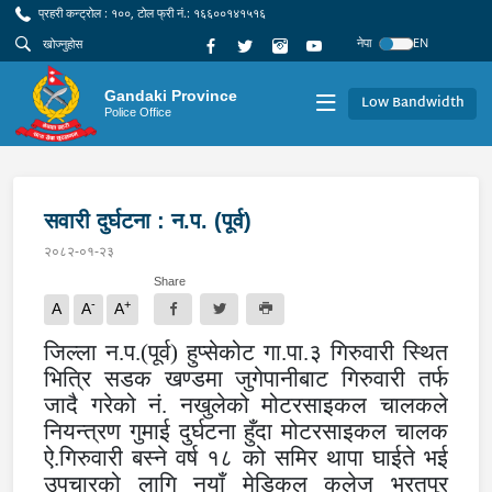
प्रहरी कन्ट्रोल : १००, टोल फ्री नं.: १६६००१४१५१६
नेपा
EN
Gandaki Province
Low Bandwidth
Police Office
सवारी दुर्घटना : न.प. (पूर्व)
२०८२-०१-२३
Share
-
+
A
A
A
जिल्ला न.प.(पूर्व) हुप्सेकोट गा.पा.३ गिरुवारी स्थित
भित्रि सडक खण्डमा जुगेपानीबाट गिरुवारी तर्फ
जादै गरेको नं. नखुलेको मोटरसाइकल चालकले
नियन्त्रण गुमाई दुर्घटना हुँदा मोटरसाइकल चालक
ऐ.गिरुवारी बस्ने वर्ष १८ को समिर थापा घाईते भई
उपचारको लागि नयाँ मेडिकल कलेज भरतपुर