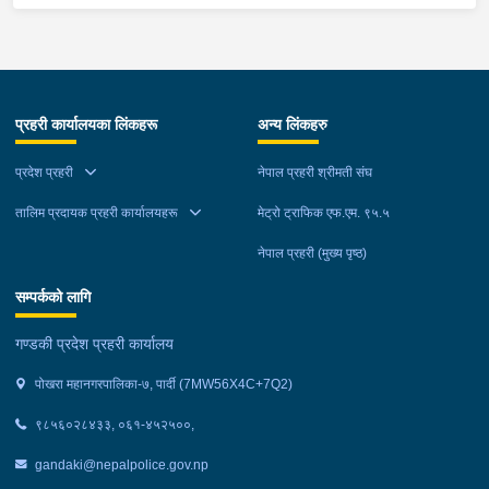
३० को अभिषेक कुमार पण्डित घाईते भई उपचारको लागी एलआईभ अस्पताल
चितवन पठाएको, मोटरसाइकल,ट्रक र ट्रक चालक जिल्ला न.प.पुर्व देवचुली
न.पा. वडा न. १७ रजहर बस्ने बर्ष ४० को लेस नारायण थारुलाई नियन्त्रणमा
लिईएको ।
प्रहरी कार्यालयका लिंकहरू
अन्य लिंकहरु
प्रदेश प्रहरी
नेपाल प्रहरी श्रीमती संघ
तालिम प्रदायक प्रहरी कार्यालयहरू
मेट्रो ट्राफिक एफ.एम. ९५.५
नेपाल प्रहरी (मुख्य पृष्ठ)
सम्पर्कको लागि
गण्डकी प्रदेश प्रहरी कार्यालय
पोखरा महानगरपालिका-७, पार्दी (7MW56X4C+7Q2)
९८५६०२८४३३, ०६१-४५२५००,
gandaki@nepalpolice.gov.np