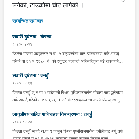
लगेको
,
टाउकोमा चोट लागेको ।
सम्बन्धित समाचार
सवारी दुर्घटना : गोरखा
२०८३-०४-२४
जिल्ला गोरखा पालुङटार न.पा. ५ बोहोरेखोला बाट ठाटिपोखरी तर्फ आउदै
गरेको बा ६१ प ९६८० नं. को स्कुटर चलकले अनियन्त्रित भई सडकको
दाहिने किनारामा पल्टिन जादा स्कुटर चालक जिल्ला गोरखा पालुङटार न.पा.
सवारी दुर्घटना : तनहुँ
५ मागरगाउ वस्ने वर्ष २८ को अभिषेक गिरि घाइते भई उपचारको लागि तेज
फार्मेसिमा लगेकोमा सामान्य उपचार पश्चात् थप उपचारको लागि आपिपल
२०८३-०४-२२
अस्पताल गोरखा पठाएको ।
जिल्ला तनहुँ शु.न.पा.२ गाछेपानी स्थित पृथ्विराजमार्गमा पोखरा बाट दुलेगौडा
तर्फ आउदै गरेको ग ४ प ६२६ नं. को मोटरसाइकल चालकले नियन्त्रण गुमाइ
सडक बिचको डिभाइडरमा ठक्कर खाइ दुर्घटना हुँदा मोटरसाइकल चालक
लागुऔषध सहित मानिसहरु नियन्त्रणमा : तनहुँ
जिल्ला कास्की पो.म.न.पा.३३ बस्ने बर्ष ३९ को मन बहादुर पुन घाइते भइ
उपचारको लागी तनहुँ सेवा हस्पिटल दुलेगौडा ल्याईएकोमा प्राम्भिक उपचार
२०८३-०४-२०
पश्चात थप उपचारको लागी ०७:५५ बजे पोखरा रिफर भएको ।
जिल्ला तनहुँ म्याग्दे गा.पा.२ जामुने स्थित पृथ्बीराजमार्गमा दमौलीबाट थर्पु तर्फ
आउदै गरेको ग १६ प ४५९६ नम्बरको स्कुटर चालक जिल्ला तनहुँ