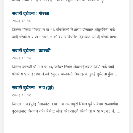
शुक्लागण्डकी न.पा. ४ दुलेगौंडा बस्ने वर्ष ३० को अमन पौडेल र निजको साथी
सवारी दुर्घटना : गोरखा
ऐ.५ बस्ने बर्ष ३४ को नरजंग राना स्कुटर रोकी सर्भिस लेनमा बसीरहेको
अबस्थामा थर्पुबाट खटिएको प्रहरी टोलिले शंकास्पद लागि चेकजाँच गर्ने
२०८३-०४-१८
क्रममा निज अमन पौडेलको साथबाट र स्कुटरको डिक्की भित्रबाट गरी
जिल्ला गोरखा गोरखा न.पा.१३ पाँचकिलो स्थितमा सेराबाट आँबुखैरेनी तर्फ
प्रतिबन्धित लागुऔषध फेनारागन ११ एम्पुल, डाइजेपाम ११ एम्पुल, नुर्फिन ११
जादै गरेको ग २ ख ११४६ नं.को बस र विपरित दिशाबाट आउदै गरेको बाग्मती
एम्पुल सहित दुबै जना मानिस र स्कुटर नियन्त्रणमा लिई थप अनुसन्धानको
प्रदेश ०१-०२५ च ०७५८ को बलेरो एक-आपसमा ठक्कर खादाँ बलेरो चालक
भइरहेको ।
सवारी दुर्घटना : कास्की
जिल्ला गोरखा सहिदलखन गा.पा.१ बक्राङ बस्ने वर्ष ३४ को विवश वि.क,
सवार वर्ष २७ को शंकर बिश्वकर्मा, शंकर वि.क को छोरी १५ महिनाकी प्रभा
२०८३-०४-१३
विश्वकर्मा, बस चालक जिल्ला गोरखा पालुङटार न.पा.६ बस्ने वर्ष ३० को
जिल्ला कास्की पो.म.न.पा.०६ जरेबर स्थित लेकसाईडबाट जिरो तर्फ जादै
मिलन गुरुङ. गोरखा न.पा.१३ देउराली बस्ने वर्ष ४२ को कृष्णा राम नराल
गरेको ग ४ प ३८४७ नं.को स्कुटर चालकले नियन्त्रण गुमाई दुर्घटना हुँदा
घाईते भई उपचारको लागि आँबुखैरेनी गाउँपालिका अस्पताल आँबुखैरेनी तनहुँ
स्कुटर चालक जिल्ला पर्वत मोदी गा.पा.०३ घर भई हाल पो.म.न.पा.०१
पठाएको ।
सवारी दुर्घटना : न.प.(पूर्व)
अर्चलबोट बस्ने बर्ष २४ कि शान्ति नेपाली घाईते भई उपचारको लागि G.M.C
अस्पताल पठाइएको ।
२०८३-०४-१२
जिल्ला न.प.(पूर्व) गैडाकोट न.पा. १४ अमरापुरी स्थित पूर्व पश्चिम राजमार्गमा
बुटवलबाट चितवन तर्फ सिमेन्ट लोड गरेर आउदै गरेको ना ५ ख ५६२८ नं. को
ट्रक र बिपरीत दिशा गैंडाकोट बाट रजहर तर्फ जाँदै गरेको प्रदेश १-०२०४७
प ८९४३ नं. को मोटरसाइकल एक आपसमा ठक्कर खाई दुर्घटना हुँदा
मोटरसाइकल चालक जिल्ला मोरङ बिराटनगर म.न.पा. वडा न. १३ बस्ने बर्ष