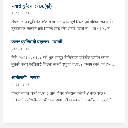
पठाएको ।
सवारी दुर्घटना : न.प.(पूर्व)
अर्चलबोट बस्ने बर्ष २४ कि शान्ति नेपाली घाईते भई उपचारको लागि G.M.C
अस्पताल पठाइएको ।
२०८३-०४-१२
जिल्ला न.प.(पूर्व) गैडाकोट न.पा. १४ अमरापुरी स्थित पूर्व पश्चिम राजमार्गमा
बुटवलबाट चितवन तर्फ सिमेन्ट लोड गरेर आउदै गरेको ना ५ ख ५६२८ नं. को
ट्रक र बिपरीत दिशा गैंडाकोट बाट रजहर तर्फ जाँदै गरेको प्रदेश १-०२०४७
फरार प्रतिवादी पक्राउ : म्याग्दी
प ८९४३ नं. को मोटरसाइकल एक आपसमा ठक्कर खाई दुर्घटना हुँदा
मोटरसाइकल चालक जिल्ला मोरङ बिराटनगर म.न.पा. वडा न. १३ बस्ने बर्ष
२०८३-०४-०८
३० को अभिषेक कुमार पण्डित घाईते भई उपचारको लागी एलआईभ अस्पताल
मिति २०८३।०४।०८ गते भुल बहादुर तिलिजाको जाहेरीले कर्तव्य ज्यान
चितवन पठाएको, मोटरसाइकल,ट्रक र ट्रक चालक जिल्ला न.प.पुर्व देवचुली
मुद्दाको फरार प्रतिवादी जिल्ला म्याग्दी रघुगंगा गा.पा.४ दग्नाम बस्ने वर्ष ४५ को
न.पा. वडा न. १७ रजहर बस्ने बर्ष ४० को लेस नारायण थारुलाई नियन्त्रणमा
गुन बहादुर पुर्जा पुर्पक्षको लागी जिल्ला कारागार म्याग्दीमा रहेकोमा तत्कालिन
लिईएको ।
आगोलागी : मनाङ
म्याग्दी आक्रमणमा कारागारबाट फरार भएकोमा सम्मानित जिल्ला अदालत
म्याग्दीको फैसलाले २० बर्ष कैद सजाय तोकिई १९ वर्ष ७ महिना कैद सजाए
२०८३-०४-०६
भुक्तान गर्न बाँकी रहेको फरार प्रतिवादीलाई निजको वतन देखी ५ कि.मि.
जिल्ला मनाङ नासो गा.पा ८ ताचै स्थित होमराज घलेको ४ कोठे काठ र
टाढा लेकमा रहेको गोठमा लुकेर बसिरहेको अवस्थामा जि.प्र.का.म्याग्दीबाट
टिनलको निर्माणधीन कच्ची घरमा आगलागी भएको भनी स्थानीय जनप्रतिनिधि
खटिएको प्रहरी टोलीले नियन्त्रणमा लिईएको ।
द्वारा जानकारी प्राप्त हुनासाथ प्रहरी टोली खटी गएको, मानवीय क्षति
नभएको,घर जलेर पूर्णरूपमा नष्ट भएको, उक्त घर राति के कुन र कति समयमा
जलेको भन्ने यकिन हुन नसकेको, थप अनुसन्धान भइरहेको ।