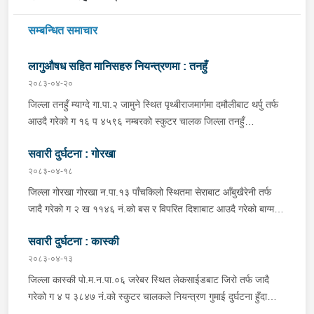
सम्बन्धित समाचार
लागुऔषध सहित मानिसहरु नियन्त्रणमा : तनहुँ
२०८३-०४-२०
जिल्ला तनहुँ म्याग्दे गा.पा.२ जामुने स्थित पृथ्बीराजमार्गमा दमौलीबाट थर्पु तर्फ
आउदै गरेको ग १६ प ४५९६ नम्बरको स्कुटर चालक जिल्ला तनहुँ
शुक्लागण्डकी न.पा. ४ दुलेगौंडा बस्ने वर्ष ३० को अमन पौडेल र निजको साथी
सवारी दुर्घटना : गोरखा
ऐ.५ बस्ने बर्ष ३४ को नरजंग राना स्कुटर रोकी सर्भिस लेनमा बसीरहेको
अबस्थामा थर्पुबाट खटिएको प्रहरी टोलिले शंकास्पद लागि चेकजाँच गर्ने
२०८३-०४-१८
क्रममा निज अमन पौडेलको साथबाट र स्कुटरको डिक्की भित्रबाट गरी
जिल्ला गोरखा गोरखा न.पा.१३ पाँचकिलो स्थितमा सेराबाट आँबुखैरेनी तर्फ
प्रतिबन्धित लागुऔषध फेनारागन ११ एम्पुल, डाइजेपाम ११ एम्पुल, नुर्फिन ११
जादै गरेको ग २ ख ११४६ नं.को बस र विपरित दिशाबाट आउदै गरेको बाग्मती
एम्पुल सहित दुबै जना मानिस र स्कुटर नियन्त्रणमा लिई थप अनुसन्धानको
प्रदेश ०१-०२५ च ०७५८ को बलेरो एक-आपसमा ठक्कर खादाँ बलेरो चालक
भइरहेको ।
सवारी दुर्घटना : कास्की
जिल्ला गोरखा सहिदलखन गा.पा.१ बक्राङ बस्ने वर्ष ३४ को विवश वि.क,
सवार वर्ष २७ को शंकर बिश्वकर्मा, शंकर वि.क को छोरी १५ महिनाकी प्रभा
२०८३-०४-१३
विश्वकर्मा, बस चालक जिल्ला गोरखा पालुङटार न.पा.६ बस्ने वर्ष ३० को
जिल्ला कास्की पो.म.न.पा.०६ जरेबर स्थित लेकसाईडबाट जिरो तर्फ जादै
मिलन गुरुङ. गोरखा न.पा.१३ देउराली बस्ने वर्ष ४२ को कृष्णा राम नराल
गरेको ग ४ प ३८४७ नं.को स्कुटर चालकले नियन्त्रण गुमाई दुर्घटना हुँदा
घाईते भई उपचारको लागि आँबुखैरेनी गाउँपालिका अस्पताल आँबुखैरेनी तनहुँ
स्कुटर चालक जिल्ला पर्वत मोदी गा.पा.०३ घर भई हाल पो.म.न.पा.०१