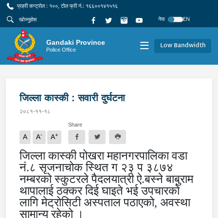
प्रहरी कन्ट्रोल : १००, टोल फ्री नं.: १६६००१४१५१६
नेपा
EN
Gandaki Province
Low Bandwidth
Police Office
जिल्ला कास्की : सवारी दुर्घटना
२०८१-११-१८
Share
-
+
A
A
A
जिल्ला कास्की पोखरा महानगरपालिका वडा
नं.८ सृजनाचोक स्थित ग २३ प ३८७४
नम्बरको स्कुटरले पैदलयात्री ऐ.बस्ने बाबुराम
थापालाई ठक्कर दिई घाइते भई उपचारको
लागि मेट्रोसिटी अस्पताल पठाएको
,
अवस्था
सामान्य रहेको ।