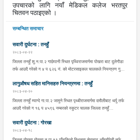
उपचारको लागि नयाँ मेडिकल कलेज भरतपुर
चितवन पठाइएको ।
सम्बन्धित समाचार
सवारी दुर्घटना : तनहुँ
२०८३-०४-२२
जिल्ला तनहुँ शु.न.पा.२ गाछेपानी स्थित पृथ्विराजमार्गमा पोखरा बाट दुलेगौडा
तर्फ आउदै गरेको ग ४ प ६२६ नं. को मोटरसाइकल चालकले नियन्त्रण गुमाइ
सडक बिचको डिभाइडरमा ठक्कर खाइ दुर्घटना हुँदा मोटरसाइकल चालक
लागुऔषध सहित मानिसहरु नियन्त्रणमा : तनहुँ
जिल्ला कास्की पो.म.न.पा.३३ बस्ने बर्ष ३९ को मन बहादुर पुन घाइते भइ
उपचारको लागी तनहुँ सेवा हस्पिटल दुलेगौडा ल्याईएकोमा प्राम्भिक उपचार
२०८३-०४-२०
पश्चात थप उपचारको लागी ०७:५५ बजे पोखरा रिफर भएको ।
जिल्ला तनहुँ म्याग्दे गा.पा.२ जामुने स्थित पृथ्बीराजमार्गमा दमौलीबाट थर्पु तर्फ
आउदै गरेको ग १६ प ४५९६ नम्बरको स्कुटर चालक जिल्ला तनहुँ
शुक्लागण्डकी न.पा. ४ दुलेगौंडा बस्ने वर्ष ३० को अमन पौडेल र निजको साथी
सवारी दुर्घटना : गोरखा
ऐ.५ बस्ने बर्ष ३४ को नरजंग राना स्कुटर रोकी सर्भिस लेनमा बसीरहेको
अबस्थामा थर्पुबाट खटिएको प्रहरी टोलिले शंकास्पद लागि चेकजाँच गर्ने
२०८३-०४-१८
क्रममा निज अमन पौडेलको साथबाट र स्कुटरको डिक्की भित्रबाट गरी
जिल्ला गोरखा गोरखा न.पा.१३ पाँचकिलो स्थितमा सेराबाट आँबुखैरेनी तर्फ