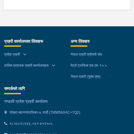
म्याग्दीको फैसलाले २० बर्ष कैद सजाय तोकिई १९ वर्ष ७ महिना कैद सजाए
भुक्तान गर्न बाँकी रहेको फरार प्रतिवादीलाई निजको वतन देखी ५ कि.मि.
टाढा लेकमा रहेको गोठमा लुकेर बसिरहेको अवस्थामा जि.प्र.का.म्याग्दीबाट
खटिएको प्रहरी टोलीले नियन्त्रणमा लिईएको ।
प्रहरी कार्यालयका लिंकहरू
अन्य लिंकहरु
प्रदेश प्रहरी
नेपाल प्रहरी श्रीमती संघ
तालिम प्रदायक प्रहरी कार्यालयहरू
मेट्रो ट्राफिक एफ.एम. ९५.५
नेपाल प्रहरी (मुख्य पृष्ठ)
सम्पर्कको लागि
गण्डकी प्रदेश प्रहरी कार्यालय
पोखरा महानगरपालिका-७, पार्दी (7MW56X4C+7Q2)
९८५६०२८४३३, ०६१-४५२५००,