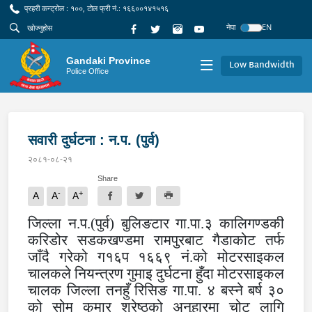
प्रहरी कन्ट्रोल : १००, टोल फ्री नं.: १६६००१४१५१६
नेपा
EN
Gandaki Province
Low Bandwidth
Police Office
सवारी दुर्घटना : न.प. (पुर्व)
२०८१-०८-२१
Share
-
+
A
A
A
जिल्ला न.प.(पुर्व) बुलिङटार गा.पा.३ कालिगण्डकी
करिडोर सडकखण्डमा रामपुरबाट गैडाकोट तर्फ
जाँदै गरेको ग१६प १६६९ नं.को मोटरसाइकल
चालकले नियन्त्रण गुमाइ दुर्घटना हुँदा मोटरसाइकल
चालक जिल्ला तनहुँ रिसिङ गा.पा. ४ बस्ने बर्ष ३०
को सोम कुमार श्रेष्ठको अनुहारमा चोट लागि