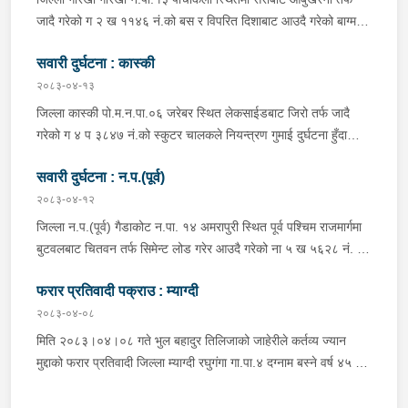
प्रतिबन्धित लागुऔषध फेनारागन ११ एम्पुल, डाइजेपाम ११ एम्पुल, नुर्फिन ११
जादै गरेको ग २ ख ११४६ नं.को बस र विपरित दिशाबाट आउदै गरेको बाग्मती
एम्पुल सहित दुबै जना मानिस र स्कुटर नियन्त्रणमा लिई थप अनुसन्धानको
प्रदेश ०१-०२५ च ०७५८ को बलेरो एक-आपसमा ठक्कर खादाँ बलेरो चालक
भइरहेको ।
सवारी दुर्घटना : कास्की
जिल्ला गोरखा सहिदलखन गा.पा.१ बक्राङ बस्ने वर्ष ३४ को विवश वि.क,
सवार वर्ष २७ को शंकर बिश्वकर्मा, शंकर वि.क को छोरी १५ महिनाकी प्रभा
२०८३-०४-१३
विश्वकर्मा, बस चालक जिल्ला गोरखा पालुङटार न.पा.६ बस्ने वर्ष ३० को
जिल्ला कास्की पो.म.न.पा.०६ जरेबर स्थित लेकसाईडबाट जिरो तर्फ जादै
मिलन गुरुङ. गोरखा न.पा.१३ देउराली बस्ने वर्ष ४२ को कृष्णा राम नराल
गरेको ग ४ प ३८४७ नं.को स्कुटर चालकले नियन्त्रण गुमाई दुर्घटना हुँदा
घाईते भई उपचारको लागि आँबुखैरेनी गाउँपालिका अस्पताल आँबुखैरेनी तनहुँ
स्कुटर चालक जिल्ला पर्वत मोदी गा.पा.०३ घर भई हाल पो.म.न.पा.०१
पठाएको ।
सवारी दुर्घटना : न.प.(पूर्व)
अर्चलबोट बस्ने बर्ष २४ कि शान्ति नेपाली घाईते भई उपचारको लागि G.M.C
अस्पताल पठाइएको ।
२०८३-०४-१२
जिल्ला न.प.(पूर्व) गैडाकोट न.पा. १४ अमरापुरी स्थित पूर्व पश्चिम राजमार्गमा
बुटवलबाट चितवन तर्फ सिमेन्ट लोड गरेर आउदै गरेको ना ५ ख ५६२८ नं. को
ट्रक र बिपरीत दिशा गैंडाकोट बाट रजहर तर्फ जाँदै गरेको प्रदेश १-०२०४७
फरार प्रतिवादी पक्राउ : म्याग्दी
प ८९४३ नं. को मोटरसाइकल एक आपसमा ठक्कर खाई दुर्घटना हुँदा
मोटरसाइकल चालक जिल्ला मोरङ बिराटनगर म.न.पा. वडा न. १३ बस्ने बर्ष
२०८३-०४-०८
३० को अभिषेक कुमार पण्डित घाईते भई उपचारको लागी एलआईभ अस्पताल
मिति २०८३।०४।०८ गते भुल बहादुर तिलिजाको जाहेरीले कर्तव्य ज्यान
चितवन पठाएको, मोटरसाइकल,ट्रक र ट्रक चालक जिल्ला न.प.पुर्व देवचुली
मुद्दाको फरार प्रतिवादी जिल्ला म्याग्दी रघुगंगा गा.पा.४ दग्नाम बस्ने वर्ष ४५ को
न.पा. वडा न. १७ रजहर बस्ने बर्ष ४० को लेस नारायण थारुलाई नियन्त्रणमा
गुन बहादुर पुर्जा पुर्पक्षको लागी जिल्ला कारागार म्याग्दीमा रहेकोमा तत्कालिन
लिईएको ।
म्याग्दी आक्रमणमा कारागारबाट फरार भएकोमा सम्मानित जिल्ला अदालत