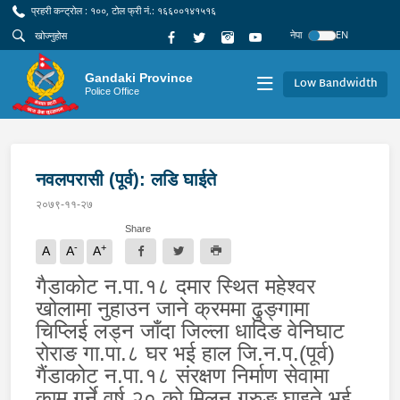
प्रहरी कन्ट्रोल : १००, टोल फ्री नं.: १६६००१४१५१६
नेपा
EN
Gandaki Province
Low Bandwidth
Police Office
नवलपरासी (पूर्व): लडि घाईते
२०७९-११-२७
Share
-
+
A
A
A
गैडाकोट न.पा.१८ दमार स्थित महेश्वर
खोलामा नुहाउन जाने क्रममा ढुङ्गामा
चिप्लिई लड्न जाँदा जिल्ला धादिङ वेनिघाट
रोराङ गा.पा.८ घर भई हाल जि.न.प.(पूर्व)
गैंडाकोट न.पा.१८ संरक्षण निर्माण सेवामा
काम गर्ने वर्ष २० को मिलन गुरुङ घाइते भई