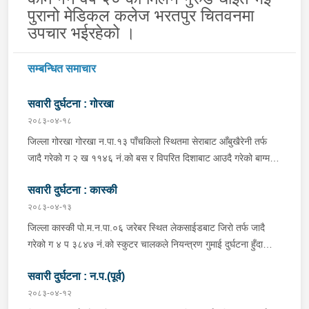
पुरानो मेडिकल कलेज भरतपुर चितवनमा
उपचार भईरहेको ।
सम्बन्धित समाचार
सवारी दुर्घटना : गोरखा
२०८३-०४-१८
जिल्ला गोरखा गोरखा न.पा.१३ पाँचकिलो स्थितमा सेराबाट आँबुखैरेनी तर्फ
जादै गरेको ग २ ख ११४६ नं.को बस र विपरित दिशाबाट आउदै गरेको बाग्मती
प्रदेश ०१-०२५ च ०७५८ को बलेरो एक-आपसमा ठक्कर खादाँ बलेरो चालक
सवारी दुर्घटना : कास्की
जिल्ला गोरखा सहिदलखन गा.पा.१ बक्राङ बस्ने वर्ष ३४ को विवश वि.क,
सवार वर्ष २७ को शंकर बिश्वकर्मा, शंकर वि.क को छोरी १५ महिनाकी प्रभा
२०८३-०४-१३
विश्वकर्मा, बस चालक जिल्ला गोरखा पालुङटार न.पा.६ बस्ने वर्ष ३० को
जिल्ला कास्की पो.म.न.पा.०६ जरेबर स्थित लेकसाईडबाट जिरो तर्फ जादै
मिलन गुरुङ. गोरखा न.पा.१३ देउराली बस्ने वर्ष ४२ को कृष्णा राम नराल
गरेको ग ४ प ३८४७ नं.को स्कुटर चालकले नियन्त्रण गुमाई दुर्घटना हुँदा
घाईते भई उपचारको लागि आँबुखैरेनी गाउँपालिका अस्पताल आँबुखैरेनी तनहुँ
स्कुटर चालक जिल्ला पर्वत मोदी गा.पा.०३ घर भई हाल पो.म.न.पा.०१
पठाएको ।
सवारी दुर्घटना : न.प.(पूर्व)
अर्चलबोट बस्ने बर्ष २४ कि शान्ति नेपाली घाईते भई उपचारको लागि G.M.C
अस्पताल पठाइएको ।
२०८३-०४-१२