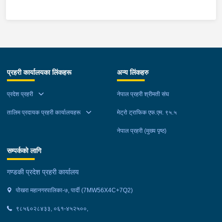
न.पा.९ भकुण्डे बस्ने बर्ष २६ को सुदिज थापा मगरको अनुहारमा चोट लागी
घाईते भई उपचारको लागी प्राथमिक स्वास्थ्य केन्द्र वालिङ स्याङजा
ल्याईएकोमा सामान्य उपचार पश्‍चात थप उपचारको लागी पोखरा रिफर भएको,
स्कुटर पछाडी सवार ऐ.बस्ने बर्ष २१ को हेमराज गुरुङ सकुशल रहेको ।
प्रहरी कार्यालयका लिंकहरू
अन्य लिंकहरु
प्रदेश प्रहरी
नेपाल प्रहरी श्रीमती संघ
तालिम प्रदायक प्रहरी कार्यालयहरू
मेट्रो ट्राफिक एफ.एम. ९५.५
नेपाल प्रहरी (मुख्य पृष्ठ)
सम्पर्कको लागि
गण्डकी प्रदेश प्रहरी कार्यालय
पोखरा महानगरपालिका-७, पार्दी (7MW56X4C+7Q2)
९८५६०२८४३३, ०६१-४५२५००,