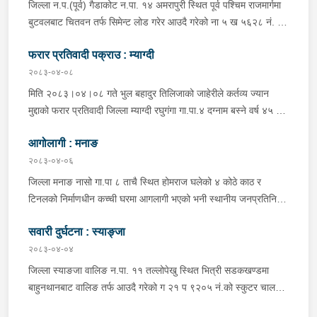
जिल्ला न.प.(पूर्व) गैडाकोट न.पा. १४ अमरापुरी स्थित पूर्व पश्चिम राजमार्गमा
बुटवलबाट चितवन तर्फ सिमेन्ट लोड गरेर आउदै गरेको ना ५ ख ५६२८ नं. को
ट्रक र बिपरीत दिशा गैंडाकोट बाट रजहर तर्फ जाँदै गरेको प्रदेश १-०२०४७
फरार प्रतिवादी पक्राउ : म्याग्दी
प ८९४३ नं. को मोटरसाइकल एक आपसमा ठक्कर खाई दुर्घटना हुँदा
मोटरसाइकल चालक जिल्ला मोरङ बिराटनगर म.न.पा. वडा न. १३ बस्ने बर्ष
२०८३-०४-०८
३० को अभिषेक कुमार पण्डित घाईते भई उपचारको लागी एलआईभ अस्पताल
मिति २०८३।०४।०८ गते भुल बहादुर तिलिजाको जाहेरीले कर्तव्य ज्यान
चितवन पठाएको, मोटरसाइकल,ट्रक र ट्रक चालक जिल्ला न.प.पुर्व देवचुली
मुद्दाको फरार प्रतिवादी जिल्ला म्याग्दी रघुगंगा गा.पा.४ दग्नाम बस्ने वर्ष ४५ को
न.पा. वडा न. १७ रजहर बस्ने बर्ष ४० को लेस नारायण थारुलाई नियन्त्रणमा
गुन बहादुर पुर्जा पुर्पक्षको लागी जिल्ला कारागार म्याग्दीमा रहेकोमा तत्कालिन
लिईएको ।
आगोलागी : मनाङ
म्याग्दी आक्रमणमा कारागारबाट फरार भएकोमा सम्मानित जिल्ला अदालत
म्याग्दीको फैसलाले २० बर्ष कैद सजाय तोकिई १९ वर्ष ७ महिना कैद सजाए
२०८३-०४-०६
भुक्तान गर्न बाँकी रहेको फरार प्रतिवादीलाई निजको वतन देखी ५ कि.मि.
जिल्ला मनाङ नासो गा.पा ८ ताचै स्थित होमराज घलेको ४ कोठे काठ र
टाढा लेकमा रहेको गोठमा लुकेर बसिरहेको अवस्थामा जि.प्र.का.म्याग्दीबाट
टिनलको निर्माणधीन कच्ची घरमा आगलागी भएको भनी स्थानीय जनप्रतिनिधि
खटिएको प्रहरी टोलीले नियन्त्रणमा लिईएको ।
द्वारा जानकारी प्राप्त हुनासाथ प्रहरी टोली खटी गएको, मानवीय क्षति
सवारी दुर्घटना : स्याङ्जा
नभएको,घर जलेर पूर्णरूपमा नष्ट भएको, उक्त घर राति के कुन र कति समयमा
जलेको भन्ने यकिन हुन नसकेको, थप अनुसन्धान भइरहेको ।
२०८३-०४-०४
जिल्ला स्याङजा वालिङ न.पा. ११ तल्लोपेखु स्थित भित्री सडकखण्डमा
बाहुनथानबाट वालिङ तर्फ आउदै गरेको ग २१ प ९२०५ नं.को स्कुटर चालकले
नियन्त्रण गुमाई सडकमै पल्टिन जाँदा स्कुटर चालक जिल्ला स्याङजा वालिङ