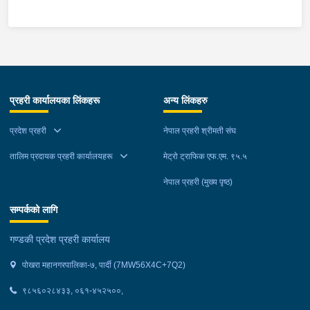
नभएको,घर जलेर पूर्णरूपमा नष्ट भएको, उक्त घर राति के कुन र कति समयमा
जलेको भन्ने यकिन हुन नसकेको, थप अनुसन्धान भइरहेको ।
प्रहरी कार्यालयका लिंकहरू
अन्य लिंकहरु
प्रदेश प्रहरी
नेपाल प्रहरी श्रीमती संघ
तालिम प्रदायक प्रहरी कार्यालयहरू
मेट्रो ट्राफिक एफ.एम. ९५.५
नेपाल प्रहरी (मुख्य पृष्ठ)
सम्पर्कको लागि
गण्डकी प्रदेश प्रहरी कार्यालय
पोखरा महानगरपालिका-७, पार्दी (7MW56X4C+7Q2)
९८५६०२८४३३, ०६१-४५२५००,