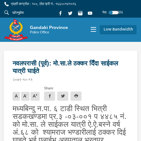
प्रहरी कन्ट्रोल : १००, टोल फ्री नं.: १६६००१४१५१६
नेपा
EN
Gandaki Province
Low Bandwidth
Police Office
नवलपरासी (पूर्व): मो.सा.ले ठक्कर दिँदा साईकल
यात्री घाईते
२०७९-१०-१९
Share
-
+
A
A
A
मध्यबिन्दु न.पा. ६ टाडी स्थित भित्री
सडकखण्डमा प्र.३ -०३-००१ प ४४८५ नं.
को मो.सा. ले साईकल यात्री ऐ.ऐ.बस्ने वर्ष
अं.६८ को श्यामराज भण्डारीलाई ठक्कर दिई
घाइते भई एलाईभ अस्पताल भरतपुर