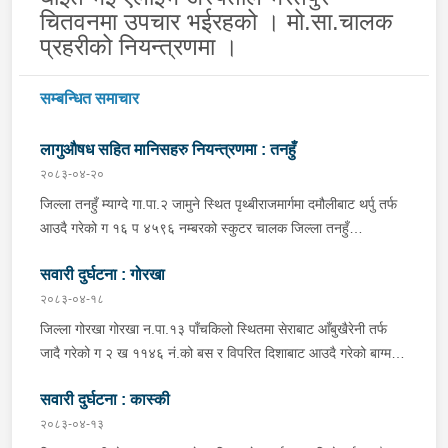
चितवनमा उपचार भईरहको । मो.सा.चालक
प्रहरीको नियन्त्रणमा ।
सम्बन्धित समाचार
लागुऔषध सहित मानिसहरु नियन्त्रणमा : तनहुँ
२०८३-०४-२०
जिल्ला तनहुँ म्याग्दे गा.पा.२ जामुने स्थित पृथ्बीराजमार्गमा दमौलीबाट थर्पु तर्फ
आउदै गरेको ग १६ प ४५९६ नम्बरको स्कुटर चालक जिल्ला तनहुँ
शुक्लागण्डकी न.पा. ४ दुलेगौंडा बस्ने वर्ष ३० को अमन पौडेल र निजको साथी
सवारी दुर्घटना : गोरखा
ऐ.५ बस्ने बर्ष ३४ को नरजंग राना स्कुटर रोकी सर्भिस लेनमा बसीरहेको
अबस्थामा थर्पुबाट खटिएको प्रहरी टोलिले शंकास्पद लागि चेकजाँच गर्ने
२०८३-०४-१८
क्रममा निज अमन पौडेलको साथबाट र स्कुटरको डिक्की भित्रबाट गरी
जिल्ला गोरखा गोरखा न.पा.१३ पाँचकिलो स्थितमा सेराबाट आँबुखैरेनी तर्फ
प्रतिबन्धित लागुऔषध फेनारागन ११ एम्पुल, डाइजेपाम ११ एम्पुल, नुर्फिन ११
जादै गरेको ग २ ख ११४६ नं.को बस र विपरित दिशाबाट आउदै गरेको बाग्मती
एम्पुल सहित दुबै जना मानिस र स्कुटर नियन्त्रणमा लिई थप अनुसन्धानको
प्रदेश ०१-०२५ च ०७५८ को बलेरो एक-आपसमा ठक्कर खादाँ बलेरो चालक
भइरहेको ।
सवारी दुर्घटना : कास्की
जिल्ला गोरखा सहिदलखन गा.पा.१ बक्राङ बस्ने वर्ष ३४ को विवश वि.क,
सवार वर्ष २७ को शंकर बिश्वकर्मा, शंकर वि.क को छोरी १५ महिनाकी प्रभा
२०८३-०४-१३