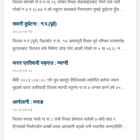
विश्वकर्मा, बस चालक जिल्ला गोरखा पालुङटार न.पा.६ बस्ने वर्ष ३० को
जिल्ला कास्की पो.म.न.पा.०६ जरेबर स्थित लेकसाईडबाट जिरो तर्फ जादै
मिलन गुरुङ. गोरखा न.पा.१३ देउराली बस्ने वर्ष ४२ को कृष्णा राम नराल
गरेको ग ४ प ३८४७ नं.को स्कुटर चालकले नियन्त्रण गुमाई दुर्घटना हुँदा
घाईते भई उपचारको लागि आँबुखैरेनी गाउँपालिका अस्पताल आँबुखैरेनी तनहुँ
स्कुटर चालक जिल्ला पर्वत मोदी गा.पा.०३ घर भई हाल पो.म.न.पा.०१
पठाएको ।
सवारी दुर्घटना : न.प.(पूर्व)
अर्चलबोट बस्ने बर्ष २४ कि शान्ति नेपाली घाईते भई उपचारको लागि G.M.C
अस्पताल पठाइएको ।
२०८३-०४-१२
जिल्ला न.प.(पूर्व) गैडाकोट न.पा. १४ अमरापुरी स्थित पूर्व पश्चिम राजमार्गमा
बुटवलबाट चितवन तर्फ सिमेन्ट लोड गरेर आउदै गरेको ना ५ ख ५६२८ नं. को
ट्रक र बिपरीत दिशा गैंडाकोट बाट रजहर तर्फ जाँदै गरेको प्रदेश १-०२०४७
फरार प्रतिवादी पक्राउ : म्याग्दी
प ८९४३ नं. को मोटरसाइकल एक आपसमा ठक्कर खाई दुर्घटना हुँदा
मोटरसाइकल चालक जिल्ला मोरङ बिराटनगर म.न.पा. वडा न. १३ बस्ने बर्ष
२०८३-०४-०८
३० को अभिषेक कुमार पण्डित घाईते भई उपचारको लागी एलआईभ अस्पताल
मिति २०८३।०४।०८ गते भुल बहादुर तिलिजाको जाहेरीले कर्तव्य ज्यान
चितवन पठाएको, मोटरसाइकल,ट्रक र ट्रक चालक जिल्ला न.प.पुर्व देवचुली
मुद्दाको फरार प्रतिवादी जिल्ला म्याग्दी रघुगंगा गा.पा.४ दग्नाम बस्ने वर्ष ४५ को
न.पा. वडा न. १७ रजहर बस्ने बर्ष ४० को लेस नारायण थारुलाई नियन्त्रणमा
गुन बहादुर पुर्जा पुर्पक्षको लागी जिल्ला कारागार म्याग्दीमा रहेकोमा तत्कालिन
लिईएको ।
आगोलागी : मनाङ
म्याग्दी आक्रमणमा कारागारबाट फरार भएकोमा सम्मानित जिल्ला अदालत
म्याग्दीको फैसलाले २० बर्ष कैद सजाय तोकिई १९ वर्ष ७ महिना कैद सजाए
२०८३-०४-०६
भुक्तान गर्न बाँकी रहेको फरार प्रतिवादीलाई निजको वतन देखी ५ कि.मि.
जिल्ला मनाङ नासो गा.पा ८ ताचै स्थित होमराज घलेको ४ कोठे काठ र
टाढा लेकमा रहेको गोठमा लुकेर बसिरहेको अवस्थामा जि.प्र.का.म्याग्दीबाट
टिनलको निर्माणधीन कच्ची घरमा आगलागी भएको भनी स्थानीय जनप्रतिनिधि
खटिएको प्रहरी टोलीले नियन्त्रणमा लिईएको ।
द्वारा जानकारी प्राप्त हुनासाथ प्रहरी टोली खटी गएको, मानवीय क्षति