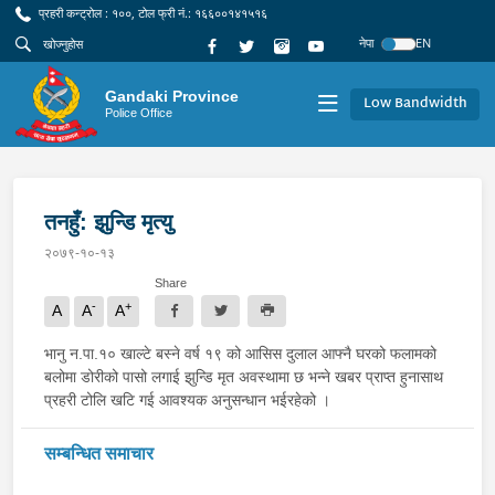
प्रहरी कन्ट्रोल : १००, टोल फ्री नं.: १६६००१४१५१६
नेपा
EN
Gandaki Province
Low Bandwidth
Police Office
तनहुँ: झुन्डि मृत्यु
२०७९-१०-१३
Share
-
+
A
A
A
भानु न.पा.१० खाल्टे बस्ने वर्ष १९ को आसिस दुलाल आफ्नै घरको फलामको
बलोमा डोरीको पासो लगाई झुन्डि मृत अवस्थामा छ भन्ने खबर प्राप्त हुनासाथ
प्रहरी टोलि खटि गई आवश्यक अनुसन्धान भईरहेको ।
सम्बन्धित समाचार