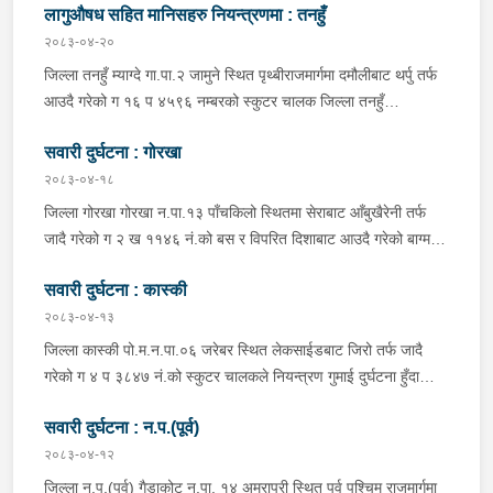
लागुऔषध सहित मानिसहरु नियन्त्रणमा : तनहुँ
२०८३-०४-२०
जिल्ला तनहुँ म्याग्दे गा.पा.२ जामुने स्थित पृथ्बीराजमार्गमा दमौलीबाट थर्पु तर्फ
आउदै गरेको ग १६ प ४५९६ नम्बरको स्कुटर चालक जिल्ला तनहुँ
शुक्लागण्डकी न.पा. ४ दुलेगौंडा बस्ने वर्ष ३० को अमन पौडेल र निजको साथी
सवारी दुर्घटना : गोरखा
ऐ.५ बस्ने बर्ष ३४ को नरजंग राना स्कुटर रोकी सर्भिस लेनमा बसीरहेको
अबस्थामा थर्पुबाट खटिएको प्रहरी टोलिले शंकास्पद लागि चेकजाँच गर्ने
२०८३-०४-१८
क्रममा निज अमन पौडेलको साथबाट र स्कुटरको डिक्की भित्रबाट गरी
जिल्ला गोरखा गोरखा न.पा.१३ पाँचकिलो स्थितमा सेराबाट आँबुखैरेनी तर्फ
प्रतिबन्धित लागुऔषध फेनारागन ११ एम्पुल, डाइजेपाम ११ एम्पुल, नुर्फिन ११
जादै गरेको ग २ ख ११४६ नं.को बस र विपरित दिशाबाट आउदै गरेको बाग्मती
एम्पुल सहित दुबै जना मानिस र स्कुटर नियन्त्रणमा लिई थप अनुसन्धानको
प्रदेश ०१-०२५ च ०७५८ को बलेरो एक-आपसमा ठक्कर खादाँ बलेरो चालक
भइरहेको ।
सवारी दुर्घटना : कास्की
जिल्ला गोरखा सहिदलखन गा.पा.१ बक्राङ बस्ने वर्ष ३४ को विवश वि.क,
सवार वर्ष २७ को शंकर बिश्वकर्मा, शंकर वि.क को छोरी १५ महिनाकी प्रभा
२०८३-०४-१३
विश्वकर्मा, बस चालक जिल्ला गोरखा पालुङटार न.पा.६ बस्ने वर्ष ३० को
जिल्ला कास्की पो.म.न.पा.०६ जरेबर स्थित लेकसाईडबाट जिरो तर्फ जादै
मिलन गुरुङ. गोरखा न.पा.१३ देउराली बस्ने वर्ष ४२ को कृष्णा राम नराल
गरेको ग ४ प ३८४७ नं.को स्कुटर चालकले नियन्त्रण गुमाई दुर्घटना हुँदा
घाईते भई उपचारको लागि आँबुखैरेनी गाउँपालिका अस्पताल आँबुखैरेनी तनहुँ
स्कुटर चालक जिल्ला पर्वत मोदी गा.पा.०३ घर भई हाल पो.म.न.पा.०१
पठाएको ।
सवारी दुर्घटना : न.प.(पूर्व)
अर्चलबोट बस्ने बर्ष २४ कि शान्ति नेपाली घाईते भई उपचारको लागि G.M.C
अस्पताल पठाइएको ।
२०८३-०४-१२
जिल्ला न.प.(पूर्व) गैडाकोट न.पा. १४ अमरापुरी स्थित पूर्व पश्चिम राजमार्गमा