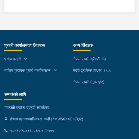
लिईएको ।
म्याग्दी आक्रमणमा कारागारबाट फरार भएकोमा सम्मानित जिल्ला अदालत
म्याग्दीको फैसलाले २० बर्ष कैद सजाय तोकिई १९ वर्ष ७ महिना कैद सजाए
भुक्तान गर्न बाँकी रहेको फरार प्रतिवादीलाई निजको वतन देखी ५ कि.मि.
टाढा लेकमा रहेको गोठमा लुकेर बसिरहेको अवस्थामा जि.प्र.का.म्याग्दीबाट
खटिएको प्रहरी टोलीले नियन्त्रणमा लिईएको ।
प्रहरी कार्यालयका लिंकहरू
अन्य लिंकहरु
प्रदेश प्रहरी
नेपाल प्रहरी श्रीमती संघ
तालिम प्रदायक प्रहरी कार्यालयहरू
मेट्रो ट्राफिक एफ.एम. ९५.५
नेपाल प्रहरी (मुख्य पृष्ठ)
सम्पर्कको लागि
गण्डकी प्रदेश प्रहरी कार्यालय
पोखरा महानगरपालिका-७, पार्दी (7MW56X4C+7Q2)
९८५६०२८४३३, ०६१-४५२५००,