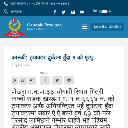
प्रहरी कन्ट्रोल : १००, टोल फ्री नं.: १६६००१४१५१६
नेपा
EN
Gandaki Province
Low Bandwidth
Police Office
कास्की: ट्याक्टर दुर्घटना हुँदा १ को मृत्यु
२०७९-१०-११
Share
-
+
A
A
A
पोखरा म.न.पा.३३ चौगादी स्थित भित्री
कच्ची सडक खण्डमा ग. १ त ६६६४ नं. को
ट्याक्टर आफै अनियन्त्रित भई दुर्घटना हुँदा
ट्याक्टरमा सवार ऐ.ऐ.बस्ने वर्ष ६३ को नल
प्रसाद लामिछाने गम्भीर घाईते भई पश्चिम
क्षेत्रीय अस्पताल पोखरामा उपचारको लागि