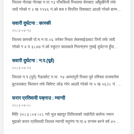
क्रममा निज अमन पौडेलको साथबाट र स्कुटरको डिक्की भित्रबाट गरी
जिल्ला गोरखा गोरखा न.पा.१३ पाँचकिलो स्थितमा सेराबाट आँबुखैरेनी तर्फ
प्रतिबन्धित लागुऔषध फेनारागन ११ एम्पुल, डाइजेपाम ११ एम्पुल, नुर्फिन ११
जादै गरेको ग २ ख ११४६ नं.को बस र विपरित दिशाबाट आउदै गरेको बाग्मती
एम्पुल सहित दुबै जना मानिस र स्कुटर नियन्त्रणमा लिई थप अनुसन्धानको
प्रदेश ०१-०२५ च ०७५८ को बलेरो एक-आपसमा ठक्कर खादाँ बलेरो चालक
भइरहेको ।
सवारी दुर्घटना : कास्की
जिल्ला गोरखा सहिदलखन गा.पा.१ बक्राङ बस्ने वर्ष ३४ को विवश वि.क,
सवार वर्ष २७ को शंकर बिश्वकर्मा, शंकर वि.क को छोरी १५ महिनाकी प्रभा
२०८३-०४-१३
विश्वकर्मा, बस चालक जिल्ला गोरखा पालुङटार न.पा.६ बस्ने वर्ष ३० को
जिल्ला कास्की पो.म.न.पा.०६ जरेबर स्थित लेकसाईडबाट जिरो तर्फ जादै
मिलन गुरुङ. गोरखा न.पा.१३ देउराली बस्ने वर्ष ४२ को कृष्णा राम नराल
गरेको ग ४ प ३८४७ नं.को स्कुटर चालकले नियन्त्रण गुमाई दुर्घटना हुँदा
घाईते भई उपचारको लागि आँबुखैरेनी गाउँपालिका अस्पताल आँबुखैरेनी तनहुँ
स्कुटर चालक जिल्ला पर्वत मोदी गा.पा.०३ घर भई हाल पो.म.न.पा.०१
पठाएको ।
सवारी दुर्घटना : न.प.(पूर्व)
अर्चलबोट बस्ने बर्ष २४ कि शान्ति नेपाली घाईते भई उपचारको लागि G.M.C
अस्पताल पठाइएको ।
२०८३-०४-१२
जिल्ला न.प.(पूर्व) गैडाकोट न.पा. १४ अमरापुरी स्थित पूर्व पश्चिम राजमार्गमा
बुटवलबाट चितवन तर्फ सिमेन्ट लोड गरेर आउदै गरेको ना ५ ख ५६२८ नं. को
ट्रक र बिपरीत दिशा गैंडाकोट बाट रजहर तर्फ जाँदै गरेको प्रदेश १-०२०४७
फरार प्रतिवादी पक्राउ : म्याग्दी
प ८९४३ नं. को मोटरसाइकल एक आपसमा ठक्कर खाई दुर्घटना हुँदा
मोटरसाइकल चालक जिल्ला मोरङ बिराटनगर म.न.पा. वडा न. १३ बस्ने बर्ष
२०८३-०४-०८
३० को अभिषेक कुमार पण्डित घाईते भई उपचारको लागी एलआईभ अस्पताल
मिति २०८३।०४।०८ गते भुल बहादुर तिलिजाको जाहेरीले कर्तव्य ज्यान
चितवन पठाएको, मोटरसाइकल,ट्रक र ट्रक चालक जिल्ला न.प.पुर्व देवचुली
मुद्दाको फरार प्रतिवादी जिल्ला म्याग्दी रघुगंगा गा.पा.४ दग्नाम बस्ने वर्ष ४५ को
न.पा. वडा न. १७ रजहर बस्ने बर्ष ४० को लेस नारायण थारुलाई नियन्त्रणमा
गुन बहादुर पुर्जा पुर्पक्षको लागी जिल्ला कारागार म्याग्दीमा रहेकोमा तत्कालिन