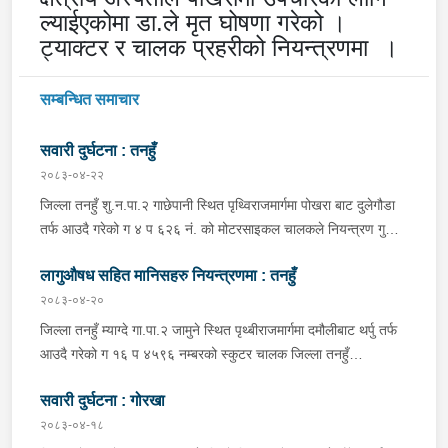
ल्याईएकोमा डा.ले मृत घोषणा गरेको ।
ट्याक्टर र चालक प्रहरीको नियन्त्रणमा ।
सम्बन्धित समाचार
सवारी दुर्घटना : तनहुँ
२०८३-०४-२२
जिल्ला तनहुँ शु.न.पा.२ गाछेपानी स्थित पृथ्विराजमार्गमा पोखरा बाट दुलेगौडा
तर्फ आउदै गरेको ग ४ प ६२६ नं. को मोटरसाइकल चालकले नियन्त्रण गुमाइ
सडक बिचको डिभाइडरमा ठक्कर खाइ दुर्घटना हुँदा मोटरसाइकल चालक
लागुऔषध सहित मानिसहरु नियन्त्रणमा : तनहुँ
जिल्ला कास्की पो.म.न.पा.३३ बस्ने बर्ष ३९ को मन बहादुर पुन घाइते भइ
उपचारको लागी तनहुँ सेवा हस्पिटल दुलेगौडा ल्याईएकोमा प्राम्भिक उपचार
२०८३-०४-२०
पश्चात थप उपचारको लागी ०७:५५ बजे पोखरा रिफर भएको ।
जिल्ला तनहुँ म्याग्दे गा.पा.२ जामुने स्थित पृथ्बीराजमार्गमा दमौलीबाट थर्पु तर्फ
आउदै गरेको ग १६ प ४५९६ नम्बरको स्कुटर चालक जिल्ला तनहुँ
शुक्लागण्डकी न.पा. ४ दुलेगौंडा बस्ने वर्ष ३० को अमन पौडेल र निजको साथी
सवारी दुर्घटना : गोरखा
ऐ.५ बस्ने बर्ष ३४ को नरजंग राना स्कुटर रोकी सर्भिस लेनमा बसीरहेको
अबस्थामा थर्पुबाट खटिएको प्रहरी टोलिले शंकास्पद लागि चेकजाँच गर्ने
२०८३-०४-१८