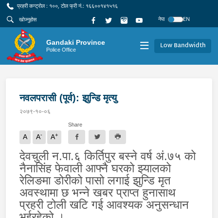
प्रहरी कन्ट्रोल : १००, टोल फ्री नं.: १६६००१४१५१६
नेपा
EN
Gandaki Province
Low Bandwidth
Police Office
नवलपरासी (पूर्व): झुन्डि मृत्यु
२०७९-१०-०६
Share
-
+
A
A
A
देवचुली न.पा.६ किर्तिपुर बस्ने वर्ष अं.७५ को
नैनासिंह फेवाली आफ्नै घरको झ्यालको
रेलिङमा डोरीको पासो लगाई झुन्डि मृत
अवस्थामा छ भन्ने खबर प्राप्त हुनासाथ
प्रहरी टोली खटि गई आवश्यक अनुसन्धान
भईरहेको ।