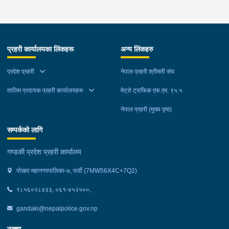
३० को अभिषेक कुमार पण्डित घाईते भई उपचारको लागी एलआईभ अस्पताल
चितवन पठाएको, मोटरसाइकल,ट्रक र ट्रक चालक जिल्ला न.प.पुर्व देवचुली
न.पा. वडा न. १७ रजहर बस्ने बर्ष ४० को लेस नारायण थारुलाई नियन्त्रणमा
लिईएको ।
प्रहरी कार्यालयका लिंकहरू
अन्य लिंकहरु
प्रदेश प्रहरी
नेपाल प्रहरी श्रीमती संघ
तालिम प्रदायक प्रहरी कार्यालयहरू
मेट्रो ट्राफिक एफ.एम. ९५.५
नेपाल प्रहरी (मुख्य पृष्ठ)
सम्पर्कको लागि
गण्डकी प्रदेश प्रहरी कार्यालय
पोखरा महानगरपालिका-७, पार्दी (7MW56X4C+7Q2)
९८५६०२८४३३, ०६१-४५२५००,
gandaki@nepalpolice.gov.np
नक्शा