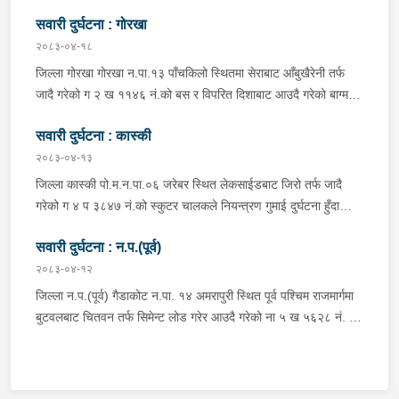
शुक्लागण्डकी न.पा. ४ दुलेगौंडा बस्ने वर्ष ३० को अमन पौडेल र निजको साथी
सवारी दुर्घटना : गोरखा
ऐ.५ बस्ने बर्ष ३४ को नरजंग राना स्कुटर रोकी सर्भिस लेनमा बसीरहेको
अबस्थामा थर्पुबाट खटिएको प्रहरी टोलिले शंकास्पद लागि चेकजाँच गर्ने
२०८३-०४-१८
क्रममा निज अमन पौडेलको साथबाट र स्कुटरको डिक्की भित्रबाट गरी
जिल्ला गोरखा गोरखा न.पा.१३ पाँचकिलो स्थितमा सेराबाट आँबुखैरेनी तर्फ
प्रतिबन्धित लागुऔषध फेनारागन ११ एम्पुल, डाइजेपाम ११ एम्पुल, नुर्फिन ११
जादै गरेको ग २ ख ११४६ नं.को बस र विपरित दिशाबाट आउदै गरेको बाग्मती
एम्पुल सहित दुबै जना मानिस र स्कुटर नियन्त्रणमा लिई थप अनुसन्धानको
प्रदेश ०१-०२५ च ०७५८ को बलेरो एक-आपसमा ठक्कर खादाँ बलेरो चालक
भइरहेको ।
सवारी दुर्घटना : कास्की
जिल्ला गोरखा सहिदलखन गा.पा.१ बक्राङ बस्ने वर्ष ३४ को विवश वि.क,
सवार वर्ष २७ को शंकर बिश्वकर्मा, शंकर वि.क को छोरी १५ महिनाकी प्रभा
२०८३-०४-१३
विश्वकर्मा, बस चालक जिल्ला गोरखा पालुङटार न.पा.६ बस्ने वर्ष ३० को
जिल्ला कास्की पो.म.न.पा.०६ जरेबर स्थित लेकसाईडबाट जिरो तर्फ जादै
मिलन गुरुङ. गोरखा न.पा.१३ देउराली बस्ने वर्ष ४२ को कृष्णा राम नराल
गरेको ग ४ प ३८४७ नं.को स्कुटर चालकले नियन्त्रण गुमाई दुर्घटना हुँदा
घाईते भई उपचारको लागि आँबुखैरेनी गाउँपालिका अस्पताल आँबुखैरेनी तनहुँ
स्कुटर चालक जिल्ला पर्वत मोदी गा.पा.०३ घर भई हाल पो.म.न.पा.०१
पठाएको ।
सवारी दुर्घटना : न.प.(पूर्व)
अर्चलबोट बस्ने बर्ष २४ कि शान्ति नेपाली घाईते भई उपचारको लागि G.M.C
अस्पताल पठाइएको ।
२०८३-०४-१२
जिल्ला न.प.(पूर्व) गैडाकोट न.पा. १४ अमरापुरी स्थित पूर्व पश्चिम राजमार्गमा
बुटवलबाट चितवन तर्फ सिमेन्ट लोड गरेर आउदै गरेको ना ५ ख ५६२८ नं. को
ट्रक र बिपरीत दिशा गैंडाकोट बाट रजहर तर्फ जाँदै गरेको प्रदेश १-०२०४७
प ८९४३ नं. को मोटरसाइकल एक आपसमा ठक्कर खाई दुर्घटना हुँदा
मोटरसाइकल चालक जिल्ला मोरङ बिराटनगर म.न.पा. वडा न. १३ बस्ने बर्ष