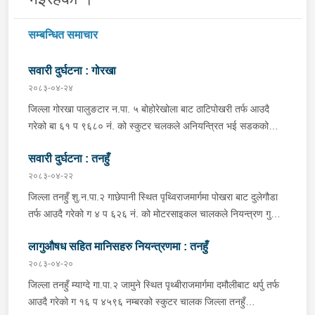
सम्बन्धित समाचार
सवारी दुर्घटना : गोरखा
२०८३-०४-२४
जिल्ला गोरखा पालुङटार न.पा. ५ बोहोरेखोला बाट ठाटिपोखरी तर्फ आउदै
गरेको बा ६१ प ९६८० नं. को स्कुटर चलकले अनियन्त्रित भई सडकको
दाहिने किनारामा पल्टिन जादा स्कुटर चालक जिल्ला गोरखा पालुङटार न.पा.
सवारी दुर्घटना : तनहुँ
५ मागरगाउ वस्ने वर्ष २८ को अभिषेक गिरि घाइते भई उपचारको लागि तेज
फार्मेसिमा लगेकोमा सामान्य उपचार पश्चात् थप उपचारको लागि आपिपल
२०८३-०४-२२
अस्पताल गोरखा पठाएको ।
जिल्ला तनहुँ शु.न.पा.२ गाछेपानी स्थित पृथ्विराजमार्गमा पोखरा बाट दुलेगौडा
तर्फ आउदै गरेको ग ४ प ६२६ नं. को मोटरसाइकल चालकले नियन्त्रण गुमाइ
सडक बिचको डिभाइडरमा ठक्कर खाइ दुर्घटना हुँदा मोटरसाइकल चालक
लागुऔषध सहित मानिसहरु नियन्त्रणमा : तनहुँ
जिल्ला कास्की पो.म.न.पा.३३ बस्ने बर्ष ३९ को मन बहादुर पुन घाइते भइ
उपचारको लागी तनहुँ सेवा हस्पिटल दुलेगौडा ल्याईएकोमा प्राम्भिक उपचार
२०८३-०४-२०
पश्चात थप उपचारको लागी ०७:५५ बजे पोखरा रिफर भएको ।
जिल्ला तनहुँ म्याग्दे गा.पा.२ जामुने स्थित पृथ्बीराजमार्गमा दमौलीबाट थर्पु तर्फ
आउदै गरेको ग १६ प ४५९६ नम्बरको स्कुटर चालक जिल्ला तनहुँ