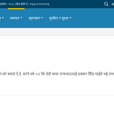
न्ट्रोल : १००, टोल फ्री नं.: १६६००१४१५१६
ि
समाचार
सूचनाहरु
सुरक्षित र सुरक्षा
४८६ नं.को बसले ऐ.ऐ. बस्ने वर्ष ५२ कि देवी माया रानाभाटलाई ठक्कर दिँदा घाईते