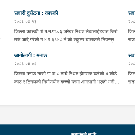
सवारी दुर्घटना : कास्की
सवा
२०८३-०४-१३
२०८
जिल्ला कास्की पो.म.न.पा.०६ जरेबर स्थित लेकसाईडबाट जिरो
जिल्
त
तर्फ जादै गरेको ग ४ प ३८४७ नं.को स्कुटर चालकले नियन्त्रण
राज
गुमाई दुर्घटना हुँदा स्कुटर चालक जिल्ला पर्वत मोदी गा.पा.०३ घर
ना 
आगोलागी : मनाङ
सवा
भई हाल पो.म.न.पा.०१ अर्चलबोट बस्ने बर्ष २४ कि शान्ति नेपाली
तर्
२०८३-०४-०६
२०८
वार
घाईते भई उपचारको लागि G.M.C अस्पताल पठाइएको ।
एक 
की
जिल
जिल्ला मनाङ नासो गा.पा ८ ताचै स्थित होमराज घलेको ४ कोठे
जिल
अभि
काठ र टिनलको निर्माणधीन कच्ची घरमा आगलागी भएको भनी
सडक
र्ष
अस्
ी
स्थानीय जनप्रतिनिधि द्वारा जानकारी प्राप्त हुनासाथ प्रहरी
९२०
जिल
णमा
टोली खटी गएको, मानवीय क्षति नभएको,घर जलेर पूर्णरूपमा नष्ट
जाँ
लेस
ीको
भएको, उक्त घर राति के कुन र कति समयमा जलेको भन्ने यकिन
बर्
जाए
हुन नसकेको, थप अनुसन्धान भइरहेको ।
उपच
खी ५
ल्य
रिफ
सम्पर्कको लागि