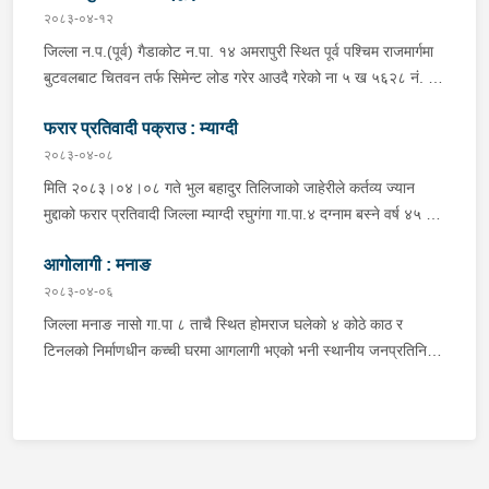
अस्पताल पठाइएको ।
२०८३-०४-१२
जिल्ला न.प.(पूर्व) गैडाकोट न.पा. १४ अमरापुरी स्थित पूर्व पश्चिम राजमार्गमा
बुटवलबाट चितवन तर्फ सिमेन्ट लोड गरेर आउदै गरेको ना ५ ख ५६२८ नं. को
ट्रक र बिपरीत दिशा गैंडाकोट बाट रजहर तर्फ जाँदै गरेको प्रदेश १-०२०४७
फरार प्रतिवादी पक्राउ : म्याग्दी
प ८९४३ नं. को मोटरसाइकल एक आपसमा ठक्कर खाई दुर्घटना हुँदा
मोटरसाइकल चालक जिल्ला मोरङ बिराटनगर म.न.पा. वडा न. १३ बस्ने बर्ष
२०८३-०४-०८
३० को अभिषेक कुमार पण्डित घाईते भई उपचारको लागी एलआईभ अस्पताल
मिति २०८३।०४।०८ गते भुल बहादुर तिलिजाको जाहेरीले कर्तव्य ज्यान
चितवन पठाएको, मोटरसाइकल,ट्रक र ट्रक चालक जिल्ला न.प.पुर्व देवचुली
मुद्दाको फरार प्रतिवादी जिल्ला म्याग्दी रघुगंगा गा.पा.४ दग्नाम बस्ने वर्ष ४५ को
न.पा. वडा न. १७ रजहर बस्ने बर्ष ४० को लेस नारायण थारुलाई नियन्त्रणमा
गुन बहादुर पुर्जा पुर्पक्षको लागी जिल्ला कारागार म्याग्दीमा रहेकोमा तत्कालिन
लिईएको ।
आगोलागी : मनाङ
म्याग्दी आक्रमणमा कारागारबाट फरार भएकोमा सम्मानित जिल्ला अदालत
म्याग्दीको फैसलाले २० बर्ष कैद सजाय तोकिई १९ वर्ष ७ महिना कैद सजाए
२०८३-०४-०६
भुक्तान गर्न बाँकी रहेको फरार प्रतिवादीलाई निजको वतन देखी ५ कि.मि.
जिल्ला मनाङ नासो गा.पा ८ ताचै स्थित होमराज घलेको ४ कोठे काठ र
टाढा लेकमा रहेको गोठमा लुकेर बसिरहेको अवस्थामा जि.प्र.का.म्याग्दीबाट
टिनलको निर्माणधीन कच्ची घरमा आगलागी भएको भनी स्थानीय जनप्रतिनिधि
खटिएको प्रहरी टोलीले नियन्त्रणमा लिईएको ।
द्वारा जानकारी प्राप्त हुनासाथ प्रहरी टोली खटी गएको, मानवीय क्षति
नभएको,घर जलेर पूर्णरूपमा नष्ट भएको, उक्त घर राति के कुन र कति समयमा
जलेको भन्ने यकिन हुन नसकेको, थप अनुसन्धान भइरहेको ।