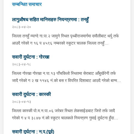
सम्बन्धित समाचार
लागुऔषध सहित मानिसहरु नियन्त्रणमा : तनहुँ
२०८३-०४-२०
जिल्ला तनहुँ म्याग्दे गा.पा.२ जामुने स्थित पृथ्बीराजमार्गमा दमौलीबाट थर्पु तर्फ
आउदै गरेको ग १६ प ४५९६ नम्बरको स्कुटर चालक जिल्ला तनहुँ
शुक्लागण्डकी न.पा. ४ दुलेगौंडा बस्ने वर्ष ३० को अमन पौडेल र निजको साथी
सवारी दुर्घटना : गोरखा
ऐ.५ बस्ने बर्ष ३४ को नरजंग राना स्कुटर रोकी सर्भिस लेनमा बसीरहेको
अबस्थामा थर्पुबाट खटिएको प्रहरी टोलिले शंकास्पद लागि चेकजाँच गर्ने
२०८३-०४-१८
क्रममा निज अमन पौडेलको साथबाट र स्कुटरको डिक्की भित्रबाट गरी
जिल्ला गोरखा गोरखा न.पा.१३ पाँचकिलो स्थितमा सेराबाट आँबुखैरेनी तर्फ
प्रतिबन्धित लागुऔषध फेनारागन ११ एम्पुल, डाइजेपाम ११ एम्पुल, नुर्फिन ११
जादै गरेको ग २ ख ११४६ नं.को बस र विपरित दिशाबाट आउदै गरेको बाग्मती
एम्पुल सहित दुबै जना मानिस र स्कुटर नियन्त्रणमा लिई थप अनुसन्धानको
प्रदेश ०१-०२५ च ०७५८ को बलेरो एक-आपसमा ठक्कर खादाँ बलेरो चालक
भइरहेको ।
सवारी दुर्घटना : कास्की
जिल्ला गोरखा सहिदलखन गा.पा.१ बक्राङ बस्ने वर्ष ३४ को विवश वि.क,
सवार वर्ष २७ को शंकर बिश्वकर्मा, शंकर वि.क को छोरी १५ महिनाकी प्रभा
२०८३-०४-१३
विश्वकर्मा, बस चालक जिल्ला गोरखा पालुङटार न.पा.६ बस्ने वर्ष ३० को
जिल्ला कास्की पो.म.न.पा.०६ जरेबर स्थित लेकसाईडबाट जिरो तर्फ जादै
मिलन गुरुङ. गोरखा न.पा.१३ देउराली बस्ने वर्ष ४२ को कृष्णा राम नराल
गरेको ग ४ प ३८४७ नं.को स्कुटर चालकले नियन्त्रण गुमाई दुर्घटना हुँदा
घाईते भई उपचारको लागि आँबुखैरेनी गाउँपालिका अस्पताल आँबुखैरेनी तनहुँ
स्कुटर चालक जिल्ला पर्वत मोदी गा.पा.०३ घर भई हाल पो.म.न.पा.०१
पठाएको ।
सवारी दुर्घटना : न.प.(पूर्व)
अर्चलबोट बस्ने बर्ष २४ कि शान्ति नेपाली घाईते भई उपचारको लागि G.M.C