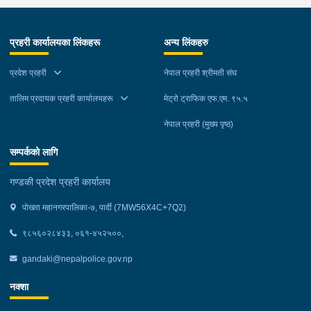
प्रहरी कार्यालयका लिंकहरू
अन्य लिंकहरु
प्रदेश प्रहरी
नेपाल प्रहरी श्रीमती संघ
तालिम प्रदायक प्रहरी कार्यालयहरू
मेट्रो ट्राफिक एफ.एम. ९५.५
नेपाल प्रहरी (मुख्य पृष्ठ)
सम्पर्कको लागि
गण्डकी प्रदेश प्रहरी कार्यालय
पोखरा महानगरपालिका-७, पार्दी (7MW56X4C+7Q2)
९८५६०२८४३३, ०६१-४५२५००,
gandaki@nepalpolice.gov.np
नक्शा