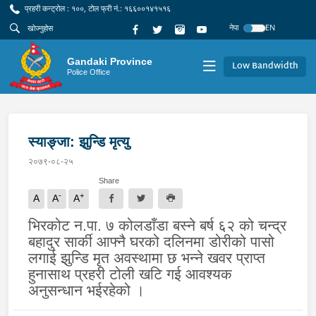
प्रहरी कन्ट्रोल : १००, टोल फ्री नं.: १६६००१४१५१६
नेपा
EN
Gandaki Province
Low Bandwidth
Police Office
स्याङ्जा: झुन्डि मृत्यु
२०७९-०८-२५
Share
-
+
A
A
A
भिरकोट न.पा. ७ कोलडाँडा बस्ने बर्ष ६२ को चन्द्र
बहादुर सार्की आफ्नै घरको दलिनमा डोरीको पासो
लगाई झुन्डि मृत अवस्थामा छ भन्ने खवर प्राप्त
हुनासाथ प्रहरी टोली खटि गई आवश्यक
अनुसन्धान भईरहेको ।