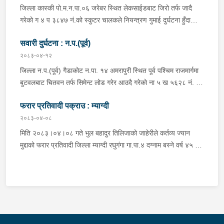
विश्वकर्मा, बस चालक जिल्ला गोरखा पालुङटार न.पा.६ बस्ने वर्ष ३० को
जिल्ला कास्की पो.म.न.पा.०६ जरेबर स्थित लेकसाईडबाट जिरो तर्फ जादै
मिलन गुरुङ. गोरखा न.पा.१३ देउराली बस्ने वर्ष ४२ को कृष्णा राम नराल
गरेको ग ४ प ३८४७ नं.को स्कुटर चालकले नियन्त्रण गुमाई दुर्घटना हुँदा
घाईते भई उपचारको लागि आँबुखैरेनी गाउँपालिका अस्पताल आँबुखैरेनी तनहुँ
स्कुटर चालक जिल्ला पर्वत मोदी गा.पा.०३ घर भई हाल पो.म.न.पा.०१
पठाएको ।
सवारी दुर्घटना : न.प.(पूर्व)
अर्चलबोट बस्ने बर्ष २४ कि शान्ति नेपाली घाईते भई उपचारको लागि G.M.C
अस्पताल पठाइएको ।
२०८३-०४-१२
जिल्ला न.प.(पूर्व) गैडाकोट न.पा. १४ अमरापुरी स्थित पूर्व पश्चिम राजमार्गमा
बुटवलबाट चितवन तर्फ सिमेन्ट लोड गरेर आउदै गरेको ना ५ ख ५६२८ नं. को
ट्रक र बिपरीत दिशा गैंडाकोट बाट रजहर तर्फ जाँदै गरेको प्रदेश १-०२०४७
फरार प्रतिवादी पक्राउ : म्याग्दी
प ८९४३ नं. को मोटरसाइकल एक आपसमा ठक्कर खाई दुर्घटना हुँदा
मोटरसाइकल चालक जिल्ला मोरङ बिराटनगर म.न.पा. वडा न. १३ बस्ने बर्ष
२०८३-०४-०८
३० को अभिषेक कुमार पण्डित घाईते भई उपचारको लागी एलआईभ अस्पताल
मिति २०८३।०४।०८ गते भुल बहादुर तिलिजाको जाहेरीले कर्तव्य ज्यान
चितवन पठाएको, मोटरसाइकल,ट्रक र ट्रक चालक जिल्ला न.प.पुर्व देवचुली
मुद्दाको फरार प्रतिवादी जिल्ला म्याग्दी रघुगंगा गा.पा.४ दग्नाम बस्ने वर्ष ४५ को
न.पा. वडा न. १७ रजहर बस्ने बर्ष ४० को लेस नारायण थारुलाई नियन्त्रणमा
गुन बहादुर पुर्जा पुर्पक्षको लागी जिल्ला कारागार म्याग्दीमा रहेकोमा तत्कालिन
लिईएको ।
म्याग्दी आक्रमणमा कारागारबाट फरार भएकोमा सम्मानित जिल्ला अदालत
म्याग्दीको फैसलाले २० बर्ष कैद सजाय तोकिई १९ वर्ष ७ महिना कैद सजाए
भुक्तान गर्न बाँकी रहेको फरार प्रतिवादीलाई निजको वतन देखी ५ कि.मि.
टाढा लेकमा रहेको गोठमा लुकेर बसिरहेको अवस्थामा जि.प्र.का.म्याग्दीबाट
खटिएको प्रहरी टोलीले नियन्त्रणमा लिईएको ।