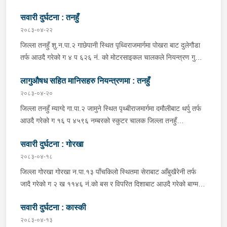
सवारी दुर्घटना : तनहुँ
२०८३-०४-२२
जिल्ला तनहुँ शु.न.पा.२ गाछेपानी स्थित पृथ्विराजमार्गमा पोखरा बाट दुलेगौडा
तर्फ आउदै गरेको ग ४ प ६२६ नं. को मोटरसाइकल चालकले नियन्त्रण गुमाइ
सडक बिचको डिभाइडरमा ठक्कर खाइ दुर्घटना हुँदा मोटरसाइकल चालक
लागुऔषध सहित मानिसहरु नियन्त्रणमा : तनहुँ
जिल्ला कास्की पो.म.न.पा.३३ बस्ने बर्ष ३९ को मन बहादुर पुन घाइते भइ
उपचारको लागी तनहुँ सेवा हस्पिटल दुलेगौडा ल्याईएकोमा प्राम्भिक उपचार
२०८३-०४-२०
पश्चात थप उपचारको लागी ०७:५५ बजे पोखरा रिफर भएको ।
जिल्ला तनहुँ म्याग्दे गा.पा.२ जामुने स्थित पृथ्बीराजमार्गमा दमौलीबाट थर्पु तर्फ
आउदै गरेको ग १६ प ४५९६ नम्बरको स्कुटर चालक जिल्ला तनहुँ
शुक्लागण्डकी न.पा. ४ दुलेगौंडा बस्ने वर्ष ३० को अमन पौडेल र निजको साथी
सवारी दुर्घटना : गोरखा
ऐ.५ बस्ने बर्ष ३४ को नरजंग राना स्कुटर रोकी सर्भिस लेनमा बसीरहेको
अबस्थामा थर्पुबाट खटिएको प्रहरी टोलिले शंकास्पद लागि चेकजाँच गर्ने
२०८३-०४-१८
क्रममा निज अमन पौडेलको साथबाट र स्कुटरको डिक्की भित्रबाट गरी
जिल्ला गोरखा गोरखा न.पा.१३ पाँचकिलो स्थितमा सेराबाट आँबुखैरेनी तर्फ
प्रतिबन्धित लागुऔषध फेनारागन ११ एम्पुल, डाइजेपाम ११ एम्पुल, नुर्फिन ११
जादै गरेको ग २ ख ११४६ नं.को बस र विपरित दिशाबाट आउदै गरेको बाग्मती
एम्पुल सहित दुबै जना मानिस र स्कुटर नियन्त्रणमा लिई थप अनुसन्धानको
प्रदेश ०१-०२५ च ०७५८ को बलेरो एक-आपसमा ठक्कर खादाँ बलेरो चालक
भइरहेको ।
सवारी दुर्घटना : कास्की
जिल्ला गोरखा सहिदलखन गा.पा.१ बक्राङ बस्ने वर्ष ३४ को विवश वि.क,
सवार वर्ष २७ को शंकर बिश्वकर्मा, शंकर वि.क को छोरी १५ महिनाकी प्रभा
२०८३-०४-१३