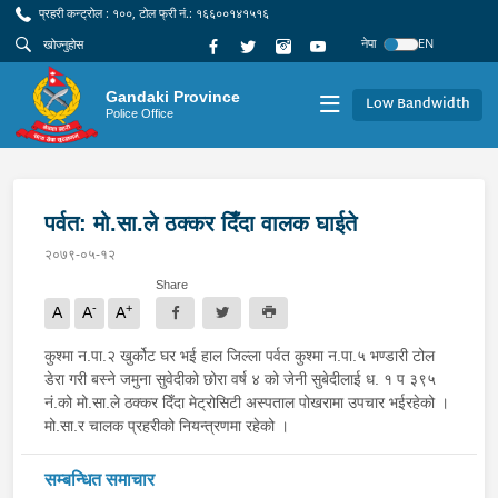
प्रहरी कन्ट्रोल : १००, टोल फ्री नं.: १६६००१४१५१६
नेपा
EN
Gandaki Province
Low Bandwidth
Police Office
पर्वत: मो.सा.ले ठक्कर दिँदा वालक घाईते
२०७९-०५-१२
Share
-
+
A
A
A
कुश्मा न.पा.२ खुर्कोट घर भई हाल जिल्ला पर्वत कुश्मा न.पा.५ भण्डारी टोल
डेरा गरी बस्ने जमुना सुवेदीको छोरा वर्ष ४ को जेनी सुबेदीलाई ध. १ प ३९५
नं.को मो.सा.ले ठक्कर दिँदा मेट्रोसिटी अस्पताल पोखरामा उपचार भईरहेको ।
मो.सा.र चालक प्रहरीको नियन्त्रणमा रहेको ।
सम्बन्धित समाचार