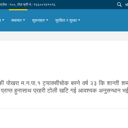
न्ट्रोल : १००, टोल फ्री नं.: १६६००१४१५१६
ि
समाचार
सूचनाहरु
सुरक्षित र सुरक्षा
 पोखरा म.न.पा.१ ट्याक्सीचोक बस्ने वर्ष २३ कि शान्ती श
र प्राप्त हुनासाथ प्रहरी टोली खटि गई आवश्यक अनुसन्धान 