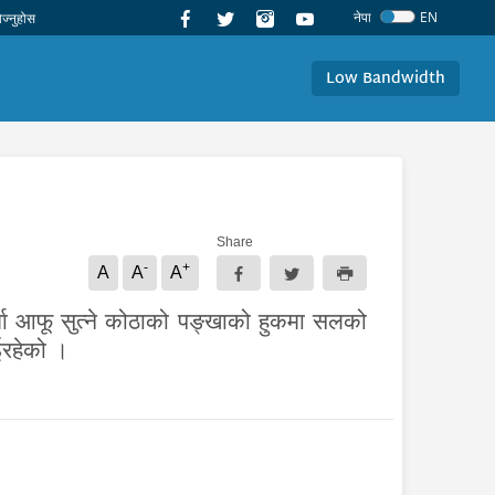
नेपा
EN
Low Bandwidth
Share
-
+
A
A
A
र्मा आफू सुत्ने कोठाको पङ्खाको हुकमा सलको
भईरहेको ।