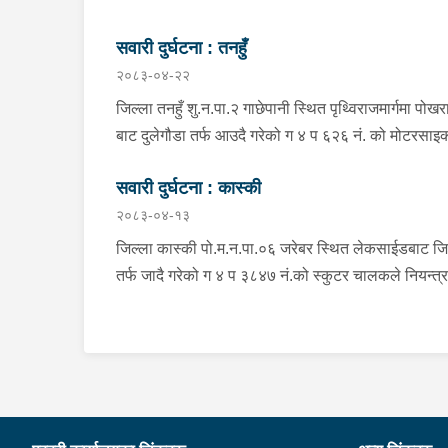
सवारी दुर्घटना : तनहुँ
२०८३-०४-२२
जिल्ला तनहुँ शु.न.पा.२ गाछेपानी स्थित पृथ्विराजमार्गमा पोखर
बाट दुलेगौडा तर्फ आउदै गरेको ग ४ प ६२६ नं. को मोटरसा
चालकले नियन्त्रण गुमाइ सडक बिचको डिभाइडरमा ठक्कर 
सवारी दुर्घटना : कास्की
दुर्घटना हुँदा मोटरसाइकल चालक जिल्ला कास्की पो.म.न.पा
२०८३-०४-१३
बस्ने बर्ष ३९ को मन बहादुर पुन घाइते भइ उपचारको लागी तनह
सेवा हस्पिटल दुलेगौडा ल्याईएकोमा प्राम्भिक उपचार पश्चात
जिल्ला कास्की पो.म.न.पा.०६ जरेबर स्थित लेकसाईडबाट जि
उपचारको लागी ०७:५५ बजे पोखरा रिफर भएको ।
तर्फ जादै गरेको ग ४ प ३८४७ नं.को स्कुटर चालकले नियन्त्
गुमाई दुर्घटना हुँदा स्कुटर चालक जिल्ला पर्वत मोदी गा.पा.०३
भई हाल पो.म.न.पा.०१ अर्चलबोट बस्ने बर्ष २४ कि शान्ति नेप
घाईते भई उपचारको लागि G.M.C अस्पताल पठाइएको ।