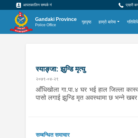
आपतकालिन सम्पर्क नं
प्रहरी क
Gandaki Province
गृहपृष्ठ
हाम्रो बारेमा
गतिविध
Police Office
स्याङ्जा: झुन्डि मृत्यु
२०७९-०४-२९
आँधिखोला गा.पा.४ घर भई हाल जिल्ला कास्की
पासो लगाई झुन्डि मृत अवस्थामा छ भन्ने खब
सम्बन्धित समाचार