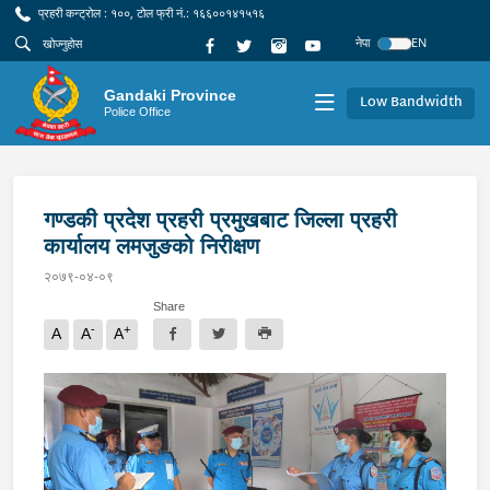
प्रहरी कन्ट्रोल : १००, टोल फ्री नं.: १६६००१४१५१६
नेपा
EN
Gandaki Province
Low Bandwidth
Police Office
गण्डकी प्रदेश प्रहरी प्रमुखबाट जिल्ला प्रहरी
कार्यालय लमजुङको निरीक्षण
२०७९-०४-०९
Share
-
+
A
A
A