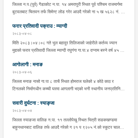
जिल्ला न.प.(पूर्व) गैडाकोट न.पा. १४ अमरापुरी स्थित पूर्व पश्चिम राजमार्गमा
बुटवलबाट चितवन तर्फ सिमेन्ट लोड गरेर आउदै गरेको ना ५ ख ५६२८ नं. को
ट्रक र बिपरीत दिशा गैंडाकोट बाट रजहर तर्फ जाँदै गरेको प्रदेश १-०२०४७
फरार प्रतिवादी पक्राउ : म्याग्दी
प ८९४३ नं. को मोटरसाइकल एक आपसमा ठक्कर खाई दुर्घटना हुँदा
मोटरसाइकल चालक जिल्ला मोरङ बिराटनगर म.न.पा. वडा न. १३ बस्ने बर्ष
२०८३-०४-०८
३० को अभिषेक कुमार पण्डित घाईते भई उपचारको लागी एलआईभ अस्पताल
मिति २०८३।०४।०८ गते भुल बहादुर तिलिजाको जाहेरीले कर्तव्य ज्यान
चितवन पठाएको, मोटरसाइकल,ट्रक र ट्रक चालक जिल्ला न.प.पुर्व देवचुली
मुद्दाको फरार प्रतिवादी जिल्ला म्याग्दी रघुगंगा गा.पा.४ दग्नाम बस्ने वर्ष ४५ को
न.पा. वडा न. १७ रजहर बस्ने बर्ष ४० को लेस नारायण थारुलाई नियन्त्रणमा
गुन बहादुर पुर्जा पुर्पक्षको लागी जिल्ला कारागार म्याग्दीमा रहेकोमा तत्कालिन
लिईएको ।
आगोलागी : मनाङ
म्याग्दी आक्रमणमा कारागारबाट फरार भएकोमा सम्मानित जिल्ला अदालत
म्याग्दीको फैसलाले २० बर्ष कैद सजाय तोकिई १९ वर्ष ७ महिना कैद सजाए
२०८३-०४-०६
भुक्तान गर्न बाँकी रहेको फरार प्रतिवादीलाई निजको वतन देखी ५ कि.मि.
जिल्ला मनाङ नासो गा.पा ८ ताचै स्थित होमराज घलेको ४ कोठे काठ र
टाढा लेकमा रहेको गोठमा लुकेर बसिरहेको अवस्थामा जि.प्र.का.म्याग्दीबाट
टिनलको निर्माणधीन कच्ची घरमा आगलागी भएको भनी स्थानीय जनप्रतिनिधि
खटिएको प्रहरी टोलीले नियन्त्रणमा लिईएको ।
द्वारा जानकारी प्राप्त हुनासाथ प्रहरी टोली खटी गएको, मानवीय क्षति
सवारी दुर्घटना : स्याङ्जा
नभएको,घर जलेर पूर्णरूपमा नष्ट भएको, उक्त घर राति के कुन र कति समयमा
जलेको भन्ने यकिन हुन नसकेको, थप अनुसन्धान भइरहेको ।
२०८३-०४-०४
जिल्ला स्याङजा वालिङ न.पा. ११ तल्लोपेखु स्थित भित्री सडकखण्डमा
बाहुनथानबाट वालिङ तर्फ आउदै गरेको ग २१ प ९२०५ नं.को स्कुटर चालकले
नियन्त्रण गुमाई सडकमै पल्टिन जाँदा स्कुटर चालक जिल्ला स्याङजा वालिङ