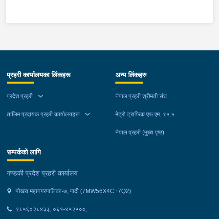
न.पा.९ भकुण्डे बस्ने बर्ष २६ को सुदिज थापा मगरको अनुहारमा चोट लागी
घाईते भई उपचारको लागी प्राथमिक स्वास्थ्य केन्द्र वालिङ स्याङजा
ल्याईएकोमा सामान्य उपचार पश्‍चात थप उपचारको लागी पोखरा रिफर भएको,
स्कुटर पछाडी सवार ऐ.बस्ने बर्ष २१ को हेमराज गुरुङ सकुशल रहेको ।
प्रहरी कार्यालयका लिंकहरू
अन्य लिंकहरु
प्रदेश प्रहरी
नेपाल प्रहरी श्रीमती संघ
तालिम प्रदायक प्रहरी कार्यालयहरू
मेट्रो ट्राफिक एफ.एम. ९५.५
नेपाल प्रहरी (मुख्य पृष्ठ)
सम्पर्कको लागि
गण्डकी प्रदेश प्रहरी कार्यालय
पोखरा महानगरपालिका-७, पार्दी (7MW56X4C+7Q2)
९८५६०२८४३३, ०६१-४५२५००,