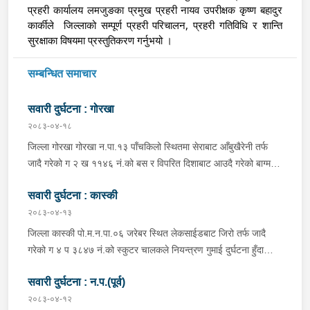
प्रहरी कार्यालय लमजुङका प्रमुख प्रहरी नायव उपरीक्षक कृष्ण बहादुर 
कार्कीले  जिल्लाको सम्पूर्ण प्रहरी परिचालन, प्रहरी गतिविधि र शान्ति 
सुरक्षाका विषयमा प्रस्तुतिकरण गर्नुभयो ।
सम्बन्धित समाचार
सवारी दुर्घटना : गोरखा
२०८३-०४-१८
जिल्ला गोरखा गोरखा न.पा.१३ पाँचकिलो स्थितमा सेराबाट आँबुखैरेनी तर्फ
जादै गरेको ग २ ख ११४६ नं.को बस र विपरित दिशाबाट आउदै गरेको बाग्मती
प्रदेश ०१-०२५ च ०७५८ को बलेरो एक-आपसमा ठक्कर खादाँ बलेरो चालक
सवारी दुर्घटना : कास्की
जिल्ला गोरखा सहिदलखन गा.पा.१ बक्राङ बस्ने वर्ष ३४ को विवश वि.क,
सवार वर्ष २७ को शंकर बिश्वकर्मा, शंकर वि.क को छोरी १५ महिनाकी प्रभा
२०८३-०४-१३
विश्वकर्मा, बस चालक जिल्ला गोरखा पालुङटार न.पा.६ बस्ने वर्ष ३० को
जिल्ला कास्की पो.म.न.पा.०६ जरेबर स्थित लेकसाईडबाट जिरो तर्फ जादै
मिलन गुरुङ. गोरखा न.पा.१३ देउराली बस्ने वर्ष ४२ को कृष्णा राम नराल
गरेको ग ४ प ३८४७ नं.को स्कुटर चालकले नियन्त्रण गुमाई दुर्घटना हुँदा
घाईते भई उपचारको लागि आँबुखैरेनी गाउँपालिका अस्पताल आँबुखैरेनी तनहुँ
स्कुटर चालक जिल्ला पर्वत मोदी गा.पा.०३ घर भई हाल पो.म.न.पा.०१
पठाएको ।
सवारी दुर्घटना : न.प.(पूर्व)
अर्चलबोट बस्ने बर्ष २४ कि शान्ति नेपाली घाईते भई उपचारको लागि G.M.C
अस्पताल पठाइएको ।
२०८३-०४-१२