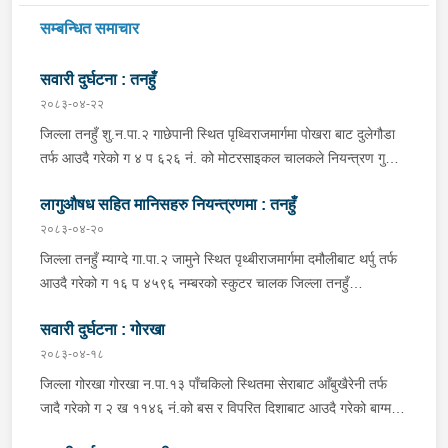
सम्बन्धित समाचार
सवारी दुर्घटना : तनहुँ
२०८३-०४-२२
जिल्ला तनहुँ शु.न.पा.२ गाछेपानी स्थित पृथ्विराजमार्गमा पोखरा बाट दुलेगौडा
तर्फ आउदै गरेको ग ४ प ६२६ नं. को मोटरसाइकल चालकले नियन्त्रण गुमाइ
सडक बिचको डिभाइडरमा ठक्कर खाइ दुर्घटना हुँदा मोटरसाइकल चालक
लागुऔषध सहित मानिसहरु नियन्त्रणमा : तनहुँ
जिल्ला कास्की पो.म.न.पा.३३ बस्ने बर्ष ३९ को मन बहादुर पुन घाइते भइ
उपचारको लागी तनहुँ सेवा हस्पिटल दुलेगौडा ल्याईएकोमा प्राम्भिक उपचार
२०८३-०४-२०
पश्चात थप उपचारको लागी ०७:५५ बजे पोखरा रिफर भएको ।
जिल्ला तनहुँ म्याग्दे गा.पा.२ जामुने स्थित पृथ्बीराजमार्गमा दमौलीबाट थर्पु तर्फ
आउदै गरेको ग १६ प ४५९६ नम्बरको स्कुटर चालक जिल्ला तनहुँ
शुक्लागण्डकी न.पा. ४ दुलेगौंडा बस्ने वर्ष ३० को अमन पौडेल र निजको साथी
सवारी दुर्घटना : गोरखा
ऐ.५ बस्ने बर्ष ३४ को नरजंग राना स्कुटर रोकी सर्भिस लेनमा बसीरहेको
अबस्थामा थर्पुबाट खटिएको प्रहरी टोलिले शंकास्पद लागि चेकजाँच गर्ने
२०८३-०४-१८
क्रममा निज अमन पौडेलको साथबाट र स्कुटरको डिक्की भित्रबाट गरी
जिल्ला गोरखा गोरखा न.पा.१३ पाँचकिलो स्थितमा सेराबाट आँबुखैरेनी तर्फ
प्रतिबन्धित लागुऔषध फेनारागन ११ एम्पुल, डाइजेपाम ११ एम्पुल, नुर्फिन ११
जादै गरेको ग २ ख ११४६ नं.को बस र विपरित दिशाबाट आउदै गरेको बाग्मती
एम्पुल सहित दुबै जना मानिस र स्कुटर नियन्त्रणमा लिई थप अनुसन्धानको
प्रदेश ०१-०२५ च ०७५८ को बलेरो एक-आपसमा ठक्कर खादाँ बलेरो चालक