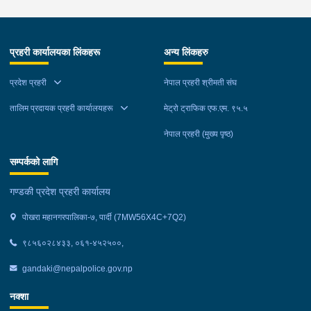
टाढा लेकमा रहेको गोठमा लुकेर बसिरहेको अवस्थामा जि.प्र.का.म्याग्दीबाट
खटिएको प्रहरी टोलीले नियन्त्रणमा लिईएको ।
प्रहरी कार्यालयका लिंकहरू
अन्य लिंकहरु
प्रदेश प्रहरी
नेपाल प्रहरी श्रीमती संघ
तालिम प्रदायक प्रहरी कार्यालयहरू
मेट्रो ट्राफिक एफ.एम. ९५.५
नेपाल प्रहरी (मुख्य पृष्ठ)
सम्पर्कको लागि
गण्डकी प्रदेश प्रहरी कार्यालय
पोखरा महानगरपालिका-७, पार्दी (7MW56X4C+7Q2)
९८५६०२८४३३, ०६१-४५२५००,
gandaki@nepalpolice.gov.np
नक्शा