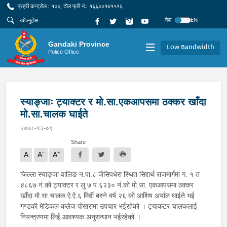
प्रहरी कन्ट्रोल : १००, टोल फ्री नं.: १६६००१४१५१६
नेपा
EN
Gandaki Province
Low Bandwidth
Police Office
स्याङ्जाः ट्याक्टर र मो.सा.एकआपसमा ठक्कर खाँदा
मो.सा.चालक घाईते
२०७८-१२-०९
Share
-
+
A
A
A
जिल्ला स्याङ्जा वालिङ न.पा.८ जैसिपधेरा स्थित सिद्दार्थ राजमार्गमा ग. १ त
४८६७ नं.को ट्याक्टर र लु ७ प ६२३० नं.को मो.सा. एकआपसमा ठक्कर
खाँदा मो.सा.चालक ऐ.ऐ.६ मिर्दी बस्ने वर्ष २६ को आशिष अर्याल घाईते भई
गण्डकी मेडिकल कलेज पोखरामा उपचार भईरहेको । ट्याकटर चालकलाई
नियन्त्रणमा लिई आवश्यक अनुसन्धान भईरहेको ।