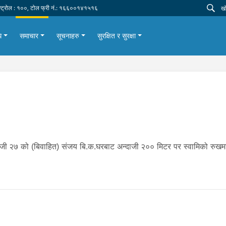
न्ट्रोल : १००, टोल फ्री नं.: १६६००१४१५१६
ि
समाचार
सूचनाहरु
सुरक्षित र सुरक्षा
दाजी २७ को (बिवाहित) संजय बि.क.घरबाट अन्दाजी २०० मिटर पर स्वामिको रुखमा प्ल