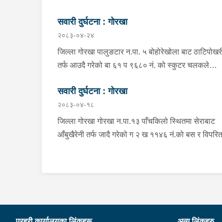
सवारी दुर्घटना : गोरखा
२०८३-०४-२४
जिल्ला गोरखा पालुङटार न.पा. ५ बोहोरेखोला बाट ठाटिपोखर
तर्फ आउदै गरेको बा ६१ प ९६८० नं. को स्कुटर चलकले
अनियन्त्रित भई सडकको दाहिने किनारामा पल्टिन जादा स्क
सवारी दुर्घटना : गोरखा
चालक जिल्ला गोरखा पालुङटार न.पा. ५ मागरगाउ वस्ने वर्ष 
२०८३-०४-१८
को अभिषेक गिरि घाइते भई उपचारको लागि तेज फार्मेसिमा
लगेकोमा सामान्य उपचार पश्चात् थप उपचारको लागि आपिप
जिल्ला गोरखा गोरखा न.पा.१३ पाँचकिलो स्थितमा सेराबाट
अस्पताल गोरखा पठाएको ।
आँबुखैरेनी तर्फ जादै गरेको ग २ ख ११४६ नं.को बस र विपरि
दिशाबाट आउदै गरेको बाग्मती प्रदेश ०१-०२५ च ०७५८ को
बलेरो एक-आपसमा ठक्कर खादाँ बलेरो चालक जिल्ला गोरखा
सहिदलखन गा.पा.१ बक्राङ बस्ने वर्ष ३४ को विवश वि.क, स
वर्ष २७ को शंकर बिश्वकर्मा, शंकर वि.क को छोरी १५ महिना
प्रभा विश्वकर्मा, बस चालक जिल्ला गोरखा पालुङटार न.पा.६
बस्ने वर्ष ३० को मिलन गुरुङ. गोरखा न.पा.१३ देउराली बस्ने व
प्रहरी कार्यालयका लिंकहरू
अन्य लिंकहरु