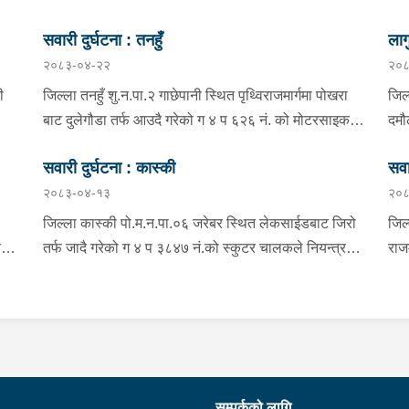
सवारी दुर्घटना : तनहुँ
लाग
२०८३-०४-२२
२०८
ी
जिल्ला तनहुँ शु.न.पा.२ गाछेपानी स्थित पृथ्विराजमार्गमा पोखरा
जिल्
बाट दुलेगौडा तर्फ आउदै गरेको ग ४ प ६२६ नं. को मोटरसाइकल
दमौ
ुटर
चालकले नियन्त्रण गुमाइ सडक बिचको डिभाइडरमा ठक्कर खाइ
चालक
सवारी दुर्घटना : कास्की
सवा
२८
दुर्घटना हुँदा मोटरसाइकल चालक जिल्ला कास्की पो.म.न.पा.३३
को 
२०८३-०४-१३
२०८
बस्ने बर्ष ३९ को मन बहादुर पुन घाइते भइ उपचारको लागी तनहुँ
रान
ल
सेवा हस्पिटल दुलेगौडा ल्याईएकोमा प्राम्भिक उपचार पश्चात थप
खटि
जिल्ला कास्की पो.म.न.पा.०६ जरेबर स्थित लेकसाईडबाट जिरो
जिल्
उपचारको लागी ०७:५५ बजे पोखरा रिफर भएको ।
निज
त
तर्फ जादै गरेको ग ४ प ३८४७ नं.को स्कुटर चालकले नियन्त्रण
राज
प्र
गुमाई दुर्घटना हुँदा स्कुटर चालक जिल्ला पर्वत मोदी गा.पा.०३ घर
ना 
एम्प
भई हाल पो.म.न.पा.०१ अर्चलबोट बस्ने बर्ष २४ कि शान्ति नेपाली
तर्
निय
वार
घाईते भई उपचारको लागि G.M.C अस्पताल पठाइएको ।
एक 
की
जिल
अभि
र्ष
अस्
सम्पर्कको लागि