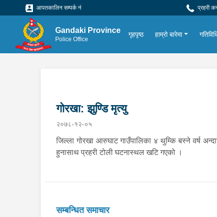
आपतकालिन सम्पर्क नं
प्रहरी क
Gandaki Province
गृहपृष्ठ
हाम्रो बारेमा
गतिविध
Police Office
गोरखा: झुण्डि मृत्यु
२०७८-१२-०५
जिल्ला गोरखा आरुघाट गाउँपालिका ४ थुम्कि बस्ने वर्ष अन्
हुनासाथ प्रहरी टोली घटनास्थल खटि गएको ।
सम्बन्धित समाचार