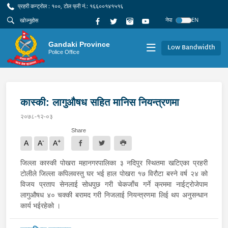
प्रहरी कन्ट्रोल : १००, टोल फ्री नं.: १६६००१४१५१६
नेपा
EN
Gandaki Province
Low Bandwidth
Police Office
कास्की: लागुऔषध सहित मानिस नियन्त्रणमा
२०७८-१२-०३
Share
-
+
A
A
A
जिल्ला कास्की पोखरा महानगरपालिका ३ नदिपुर स्थितमा खटिएका प्रहरी
टोलीले जिल्ला कपिलवस्तु घर भई हाल पोखरा १७ विरौटा बस्ने वर्ष २४ को
विजय प्रताप सेनलाई सोधपुछ गरी चेकजाँच गर्ने क्रममा नाईट्रोजेपाम
लागुऔषध ४० चक्की बरामद गरी निजलाई नियन्त्रणमा लिई थप अनुसन्धान
कार्य भईरहेको ।