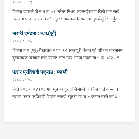
सवार वर्ष २७ को शंकर बिश्वकर्मा, शंकर वि.क को छोरी १५ महिनाकी प्रभा
२०८३-०४-१३
विश्वकर्मा, बस चालक जिल्ला गोरखा पालुङटार न.पा.६ बस्ने वर्ष ३० को
जिल्ला कास्की पो.म.न.पा.०६ जरेबर स्थित लेकसाईडबाट जिरो तर्फ जादै
मिलन गुरुङ. गोरखा न.पा.१३ देउराली बस्ने वर्ष ४२ को कृष्णा राम नराल
गरेको ग ४ प ३८४७ नं.को स्कुटर चालकले नियन्त्रण गुमाई दुर्घटना हुँदा
घाईते भई उपचारको लागि आँबुखैरेनी गाउँपालिका अस्पताल आँबुखैरेनी तनहुँ
स्कुटर चालक जिल्ला पर्वत मोदी गा.पा.०३ घर भई हाल पो.म.न.पा.०१
पठाएको ।
सवारी दुर्घटना : न.प.(पूर्व)
अर्चलबोट बस्ने बर्ष २४ कि शान्ति नेपाली घाईते भई उपचारको लागि G.M.C
अस्पताल पठाइएको ।
२०८३-०४-१२
जिल्ला न.प.(पूर्व) गैडाकोट न.पा. १४ अमरापुरी स्थित पूर्व पश्चिम राजमार्गमा
बुटवलबाट चितवन तर्फ सिमेन्ट लोड गरेर आउदै गरेको ना ५ ख ५६२८ नं. को
ट्रक र बिपरीत दिशा गैंडाकोट बाट रजहर तर्फ जाँदै गरेको प्रदेश १-०२०४७
फरार प्रतिवादी पक्राउ : म्याग्दी
प ८९४३ नं. को मोटरसाइकल एक आपसमा ठक्कर खाई दुर्घटना हुँदा
मोटरसाइकल चालक जिल्ला मोरङ बिराटनगर म.न.पा. वडा न. १३ बस्ने बर्ष
२०८३-०४-०८
३० को अभिषेक कुमार पण्डित घाईते भई उपचारको लागी एलआईभ अस्पताल
मिति २०८३।०४।०८ गते भुल बहादुर तिलिजाको जाहेरीले कर्तव्य ज्यान
चितवन पठाएको, मोटरसाइकल,ट्रक र ट्रक चालक जिल्ला न.प.पुर्व देवचुली
मुद्दाको फरार प्रतिवादी जिल्ला म्याग्दी रघुगंगा गा.पा.४ दग्नाम बस्ने वर्ष ४५ को
न.पा. वडा न. १७ रजहर बस्ने बर्ष ४० को लेस नारायण थारुलाई नियन्त्रणमा
गुन बहादुर पुर्जा पुर्पक्षको लागी जिल्ला कारागार म्याग्दीमा रहेकोमा तत्कालिन
लिईएको ।
म्याग्दी आक्रमणमा कारागारबाट फरार भएकोमा सम्मानित जिल्ला अदालत
म्याग्दीको फैसलाले २० बर्ष कैद सजाय तोकिई १९ वर्ष ७ महिना कैद सजाए
भुक्तान गर्न बाँकी रहेको फरार प्रतिवादीलाई निजको वतन देखी ५ कि.मि.
टाढा लेकमा रहेको गोठमा लुकेर बसिरहेको अवस्थामा जि.प्र.का.म्याग्दीबाट