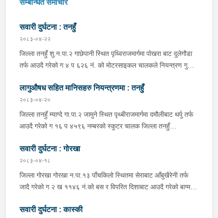
सम्बन्धित समाचार
सवारी दुर्घटना : तनहुँ
२०८३-०४-२२
जिल्ला तनहुँ शु.न.पा.२ गाछेपानी स्थित पृथ्विराजमार्गमा पोखरा बाट दुलेगौडा
तर्फ आउदै गरेको ग ४ प ६२६ नं. को मोटरसाइकल चालकले नियन्त्रण गुमाइ
सडक बिचको डिभाइडरमा ठक्कर खाइ दुर्घटना हुँदा मोटरसाइकल चालक
लागुऔषध सहित मानिसहरु नियन्त्रणमा : तनहुँ
जिल्ला कास्की पो.म.न.पा.३३ बस्ने बर्ष ३९ को मन बहादुर पुन घाइते भइ
उपचारको लागी तनहुँ सेवा हस्पिटल दुलेगौडा ल्याईएकोमा प्राम्भिक उपचार
२०८३-०४-२०
पश्चात थप उपचारको लागी ०७:५५ बजे पोखरा रिफर भएको ।
जिल्ला तनहुँ म्याग्दे गा.पा.२ जामुने स्थित पृथ्बीराजमार्गमा दमौलीबाट थर्पु तर्फ
आउदै गरेको ग १६ प ४५९६ नम्बरको स्कुटर चालक जिल्ला तनहुँ
शुक्लागण्डकी न.पा. ४ दुलेगौंडा बस्ने वर्ष ३० को अमन पौडेल र निजको साथी
सवारी दुर्घटना : गोरखा
ऐ.५ बस्ने बर्ष ३४ को नरजंग राना स्कुटर रोकी सर्भिस लेनमा बसीरहेको
अबस्थामा थर्पुबाट खटिएको प्रहरी टोलिले शंकास्पद लागि चेकजाँच गर्ने
२०८३-०४-१८
क्रममा निज अमन पौडेलको साथबाट र स्कुटरको डिक्की भित्रबाट गरी
जिल्ला गोरखा गोरखा न.पा.१३ पाँचकिलो स्थितमा सेराबाट आँबुखैरेनी तर्फ
प्रतिबन्धित लागुऔषध फेनारागन ११ एम्पुल, डाइजेपाम ११ एम्पुल, नुर्फिन ११
जादै गरेको ग २ ख ११४६ नं.को बस र विपरित दिशाबाट आउदै गरेको बाग्मती
एम्पुल सहित दुबै जना मानिस र स्कुटर नियन्त्रणमा लिई थप अनुसन्धानको
प्रदेश ०१-०२५ च ०७५८ को बलेरो एक-आपसमा ठक्कर खादाँ बलेरो चालक
भइरहेको ।
सवारी दुर्घटना : कास्की
जिल्ला गोरखा सहिदलखन गा.पा.१ बक्राङ बस्ने वर्ष ३४ को विवश वि.क,