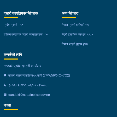
खटिएको प्रहरी टोलीले नियन्त्रणमा लिईएको ।
प्रहरी कार्यालयका लिंकहरू
अन्य लिंकहरु
प्रदेश प्रहरी
नेपाल प्रहरी श्रीमती संघ
तालिम प्रदायक प्रहरी कार्यालयहरू
मेट्रो ट्राफिक एफ.एम. ९५.५
नेपाल प्रहरी (मुख्य पृष्ठ)
सम्पर्कको लागि
गण्डकी प्रदेश प्रहरी कार्यालय
पोखरा महानगरपालिका-७, पार्दी (7MW56X4C+7Q2)
९८५६०२८४३३, ०६१-४५२५००,
gandaki@nepalpolice.gov.np
नक्शा