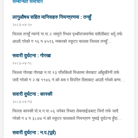
सम्बन्धित समाचार
लागुऔषध सहित मानिसहरु नियन्त्रणमा : तनहुँ
२०८३-०४-२०
जिल्ला तनहुँ म्याग्दे गा.पा.२ जामुने स्थित पृथ्बीराजमार्गमा दमौलीबाट थर्पु तर्फ
आउदै गरेको ग १६ प ४५९६ नम्बरको स्कुटर चालक जिल्ला तनहुँ
शुक्लागण्डकी न.पा. ४ दुलेगौंडा बस्ने वर्ष ३० को अमन पौडेल र निजको साथी
सवारी दुर्घटना : गोरखा
ऐ.५ बस्ने बर्ष ३४ को नरजंग राना स्कुटर रोकी सर्भिस लेनमा बसीरहेको
अबस्थामा थर्पुबाट खटिएको प्रहरी टोलिले शंकास्पद लागि चेकजाँच गर्ने
२०८३-०४-१८
क्रममा निज अमन पौडेलको साथबाट र स्कुटरको डिक्की भित्रबाट गरी
जिल्ला गोरखा गोरखा न.पा.१३ पाँचकिलो स्थितमा सेराबाट आँबुखैरेनी तर्फ
प्रतिबन्धित लागुऔषध फेनारागन ११ एम्पुल, डाइजेपाम ११ एम्पुल, नुर्फिन ११
जादै गरेको ग २ ख ११४६ नं.को बस र विपरित दिशाबाट आउदै गरेको बाग्मती
एम्पुल सहित दुबै जना मानिस र स्कुटर नियन्त्रणमा लिई थप अनुसन्धानको
प्रदेश ०१-०२५ च ०७५८ को बलेरो एक-आपसमा ठक्कर खादाँ बलेरो चालक
भइरहेको ।
सवारी दुर्घटना : कास्की
जिल्ला गोरखा सहिदलखन गा.पा.१ बक्राङ बस्ने वर्ष ३४ को विवश वि.क,
सवार वर्ष २७ को शंकर बिश्वकर्मा, शंकर वि.क को छोरी १५ महिनाकी प्रभा
२०८३-०४-१३
विश्वकर्मा, बस चालक जिल्ला गोरखा पालुङटार न.पा.६ बस्ने वर्ष ३० को
जिल्ला कास्की पो.म.न.पा.०६ जरेबर स्थित लेकसाईडबाट जिरो तर्फ जादै
मिलन गुरुङ. गोरखा न.पा.१३ देउराली बस्ने वर्ष ४२ को कृष्णा राम नराल
गरेको ग ४ प ३८४७ नं.को स्कुटर चालकले नियन्त्रण गुमाई दुर्घटना हुँदा
घाईते भई उपचारको लागि आँबुखैरेनी गाउँपालिका अस्पताल आँबुखैरेनी तनहुँ
स्कुटर चालक जिल्ला पर्वत मोदी गा.पा.०३ घर भई हाल पो.म.न.पा.०१
पठाएको ।
सवारी दुर्घटना : न.प.(पूर्व)
अर्चलबोट बस्ने बर्ष २४ कि शान्ति नेपाली घाईते भई उपचारको लागि G.M.C