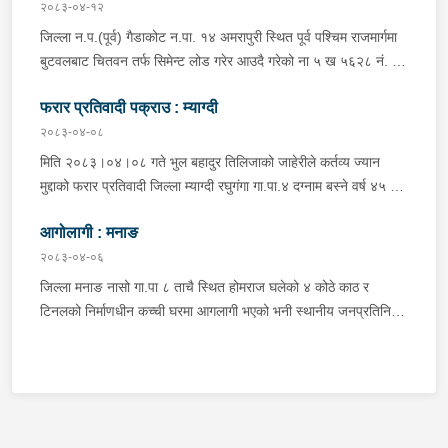
अस्पताल पठाइएको ।
२०८३-०४-१२
जिल्ला न.प.(पूर्व) गैडाकोट न.पा. १४ अमरापुरी स्थित पूर्व पश्चिम राजमार्गमा
बुटवलबाट चितवन तर्फ सिमेन्ट लोड गरेर आउदै गरेको ना ५ ख ५६२८ नं. को
ट्रक र बिपरीत दिशा गैंडाकोट बाट रजहर तर्फ जाँदै गरेको प्रदेश १-०२०४७
फरार प्रतिवादी पक्राउ : म्याग्दी
प ८९४३ नं. को मोटरसाइकल एक आपसमा ठक्कर खाई दुर्घटना हुँदा
मोटरसाइकल चालक जिल्ला मोरङ बिराटनगर म.न.पा. वडा न. १३ बस्ने बर्ष
२०८३-०४-०८
३० को अभिषेक कुमार पण्डित घाईते भई उपचारको लागी एलआईभ अस्पताल
मिति २०८३।०४।०८ गते भुल बहादुर तिलिजाको जाहेरीले कर्तव्य ज्यान
चितवन पठाएको, मोटरसाइकल,ट्रक र ट्रक चालक जिल्ला न.प.पुर्व देवचुली
मुद्दाको फरार प्रतिवादी जिल्ला म्याग्दी रघुगंगा गा.पा.४ दग्नाम बस्ने वर्ष ४५ को
न.पा. वडा न. १७ रजहर बस्ने बर्ष ४० को लेस नारायण थारुलाई नियन्त्रणमा
गुन बहादुर पुर्जा पुर्पक्षको लागी जिल्ला कारागार म्याग्दीमा रहेकोमा तत्कालिन
लिईएको ।
आगोलागी : मनाङ
म्याग्दी आक्रमणमा कारागारबाट फरार भएकोमा सम्मानित जिल्ला अदालत
म्याग्दीको फैसलाले २० बर्ष कैद सजाय तोकिई १९ वर्ष ७ महिना कैद सजाए
२०८३-०४-०६
भुक्तान गर्न बाँकी रहेको फरार प्रतिवादीलाई निजको वतन देखी ५ कि.मि.
जिल्ला मनाङ नासो गा.पा ८ ताचै स्थित होमराज घलेको ४ कोठे काठ र
टाढा लेकमा रहेको गोठमा लुकेर बसिरहेको अवस्थामा जि.प्र.का.म्याग्दीबाट
टिनलको निर्माणधीन कच्ची घरमा आगलागी भएको भनी स्थानीय जनप्रतिनिधि
खटिएको प्रहरी टोलीले नियन्त्रणमा लिईएको ।
द्वारा जानकारी प्राप्त हुनासाथ प्रहरी टोली खटी गएको, मानवीय क्षति
नभएको,घर जलेर पूर्णरूपमा नष्ट भएको, उक्त घर राति के कुन र कति समयमा
जलेको भन्ने यकिन हुन नसकेको, थप अनुसन्धान भइरहेको ।