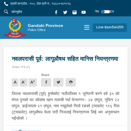
प्रहरी कन्ट्रोल : १००, टोल फ्री नं.: १६६००१४१५१६
नेपा
EN
Gandaki Province
Low Bandwidth
Police Office
नवलपरासी पूर्व: लागूऔषध सहित मानिस नियन्त्रणमा
२०७८-११-०८
Share
-
+
A
A
A
जिल्ला नवलपरासी (पूर्व) हुप्सेकोट गाउँपालिका १ जुगेपानी बस्ने वर्ष ३५ को
मंगल पुनको घर कोठामा खान तलासी गर्दा फेनारगनः- २४ एम्पुल, नुफिन २२
एम्पुल, डाईजापाम २१ एम्पुल, नाम नखुलेको निलो रङको ट्याबलेट १९६ पिस
(ट्याबलेट) लागूऔषध फेला पारी निजलाई नियन्त्रणमा लिई थप अनुसन्धान
भईरहेको ।