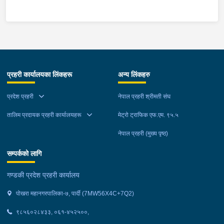
लिईएको ।
म्याग्दी आक्रमणमा कारागारबाट फरार भएकोमा सम्मानित जिल्ला अदालत
म्याग्दीको फैसलाले २० बर्ष कैद सजाय तोकिई १९ वर्ष ७ महिना कैद सजाए
भुक्तान गर्न बाँकी रहेको फरार प्रतिवादीलाई निजको वतन देखी ५ कि.मि.
टाढा लेकमा रहेको गोठमा लुकेर बसिरहेको अवस्थामा जि.प्र.का.म्याग्दीबाट
खटिएको प्रहरी टोलीले नियन्त्रणमा लिईएको ।
प्रहरी कार्यालयका लिंकहरू
अन्य लिंकहरु
प्रदेश प्रहरी
नेपाल प्रहरी श्रीमती संघ
तालिम प्रदायक प्रहरी कार्यालयहरू
मेट्रो ट्राफिक एफ.एम. ९५.५
नेपाल प्रहरी (मुख्य पृष्ठ)
सम्पर्कको लागि
गण्डकी प्रदेश प्रहरी कार्यालय
पोखरा महानगरपालिका-७, पार्दी (7MW56X4C+7Q2)
९८५६०२८४३३, ०६१-४५२५००,