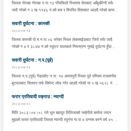
क्रममा निज अमन पौडेलको साथबाट र स्कुटरको डिक्की भित्रबाट गरी
जिल्ला गोरखा गोरखा न.पा.१३ पाँचकिलो स्थितमा सेराबाट आँबुखैरेनी तर्फ
प्रतिबन्धित लागुऔषध फेनारागन ११ एम्पुल, डाइजेपाम ११ एम्पुल, नुर्फिन ११
जादै गरेको ग २ ख ११४६ नं.को बस र विपरित दिशाबाट आउदै गरेको बाग्मती
एम्पुल सहित दुबै जना मानिस र स्कुटर नियन्त्रणमा लिई थप अनुसन्धानको
प्रदेश ०१-०२५ च ०७५८ को बलेरो एक-आपसमा ठक्कर खादाँ बलेरो चालक
भइरहेको ।
सवारी दुर्घटना : कास्की
जिल्ला गोरखा सहिदलखन गा.पा.१ बक्राङ बस्ने वर्ष ३४ को विवश वि.क,
सवार वर्ष २७ को शंकर बिश्वकर्मा, शंकर वि.क को छोरी १५ महिनाकी प्रभा
२०८३-०४-१३
विश्वकर्मा, बस चालक जिल्ला गोरखा पालुङटार न.पा.६ बस्ने वर्ष ३० को
जिल्ला कास्की पो.म.न.पा.०६ जरेबर स्थित लेकसाईडबाट जिरो तर्फ जादै
मिलन गुरुङ. गोरखा न.पा.१३ देउराली बस्ने वर्ष ४२ को कृष्णा राम नराल
गरेको ग ४ प ३८४७ नं.को स्कुटर चालकले नियन्त्रण गुमाई दुर्घटना हुँदा
घाईते भई उपचारको लागि आँबुखैरेनी गाउँपालिका अस्पताल आँबुखैरेनी तनहुँ
स्कुटर चालक जिल्ला पर्वत मोदी गा.पा.०३ घर भई हाल पो.म.न.पा.०१
पठाएको ।
सवारी दुर्घटना : न.प.(पूर्व)
अर्चलबोट बस्ने बर्ष २४ कि शान्ति नेपाली घाईते भई उपचारको लागि G.M.C
अस्पताल पठाइएको ।
२०८३-०४-१२
जिल्ला न.प.(पूर्व) गैडाकोट न.पा. १४ अमरापुरी स्थित पूर्व पश्चिम राजमार्गमा
बुटवलबाट चितवन तर्फ सिमेन्ट लोड गरेर आउदै गरेको ना ५ ख ५६२८ नं. को
ट्रक र बिपरीत दिशा गैंडाकोट बाट रजहर तर्फ जाँदै गरेको प्रदेश १-०२०४७
फरार प्रतिवादी पक्राउ : म्याग्दी
प ८९४३ नं. को मोटरसाइकल एक आपसमा ठक्कर खाई दुर्घटना हुँदा
मोटरसाइकल चालक जिल्ला मोरङ बिराटनगर म.न.पा. वडा न. १३ बस्ने बर्ष
२०८३-०४-०८
३० को अभिषेक कुमार पण्डित घाईते भई उपचारको लागी एलआईभ अस्पताल
मिति २०८३।०४।०८ गते भुल बहादुर तिलिजाको जाहेरीले कर्तव्य ज्यान
चितवन पठाएको, मोटरसाइकल,ट्रक र ट्रक चालक जिल्ला न.प.पुर्व देवचुली
मुद्दाको फरार प्रतिवादी जिल्ला म्याग्दी रघुगंगा गा.पा.४ दग्नाम बस्ने वर्ष ४५ को
न.पा. वडा न. १७ रजहर बस्ने बर्ष ४० को लेस नारायण थारुलाई नियन्त्रणमा
गुन बहादुर पुर्जा पुर्पक्षको लागी जिल्ला कारागार म्याग्दीमा रहेकोमा तत्कालिन