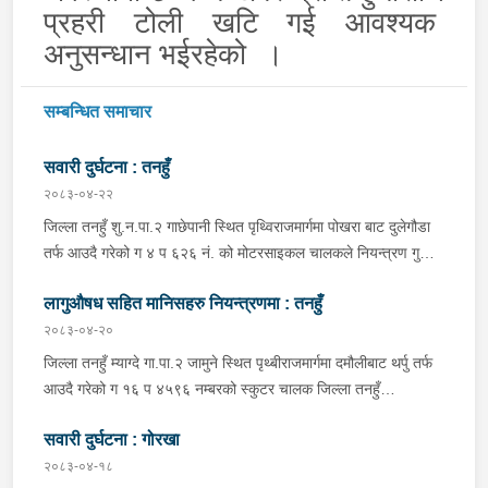
प्रहरी टोली खटि गई आवश्यक
अनुसन्धान भईरहेको ।
सम्बन्धित समाचार
सवारी दुर्घटना : तनहुँ
२०८३-०४-२२
जिल्ला तनहुँ शु.न.पा.२ गाछेपानी स्थित पृथ्विराजमार्गमा पोखरा बाट दुलेगौडा
तर्फ आउदै गरेको ग ४ प ६२६ नं. को मोटरसाइकल चालकले नियन्त्रण गुमाइ
सडक बिचको डिभाइडरमा ठक्कर खाइ दुर्घटना हुँदा मोटरसाइकल चालक
लागुऔषध सहित मानिसहरु नियन्त्रणमा : तनहुँ
जिल्ला कास्की पो.म.न.पा.३३ बस्ने बर्ष ३९ को मन बहादुर पुन घाइते भइ
उपचारको लागी तनहुँ सेवा हस्पिटल दुलेगौडा ल्याईएकोमा प्राम्भिक उपचार
२०८३-०४-२०
पश्चात थप उपचारको लागी ०७:५५ बजे पोखरा रिफर भएको ।
जिल्ला तनहुँ म्याग्दे गा.पा.२ जामुने स्थित पृथ्बीराजमार्गमा दमौलीबाट थर्पु तर्फ
आउदै गरेको ग १६ प ४५९६ नम्बरको स्कुटर चालक जिल्ला तनहुँ
शुक्लागण्डकी न.पा. ४ दुलेगौंडा बस्ने वर्ष ३० को अमन पौडेल र निजको साथी
सवारी दुर्घटना : गोरखा
ऐ.५ बस्ने बर्ष ३४ को नरजंग राना स्कुटर रोकी सर्भिस लेनमा बसीरहेको
अबस्थामा थर्पुबाट खटिएको प्रहरी टोलिले शंकास्पद लागि चेकजाँच गर्ने
२०८३-०४-१८