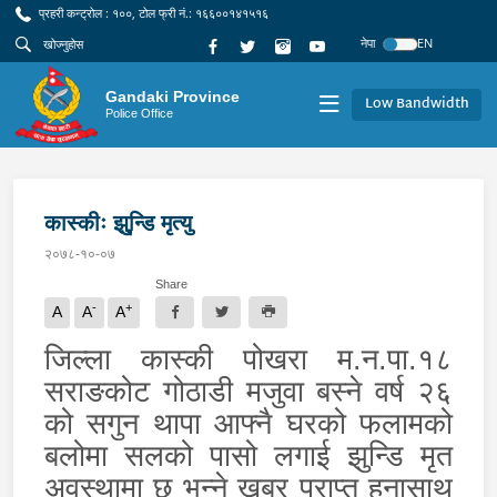
प्रहरी कन्ट्रोल : १००, टोल फ्री नं.: १६६००१४१५१६
नेपा
EN
Gandaki Province
Low Bandwidth
Police Office
कास्कीः झु्न्डि मृत्यु
२०७८-१०-०७
Share
-
+
A
A
A
जिल्ला कास्की पोखरा म.न.पा.१८
सराङकोट गोठाडी मजुवा बस्ने वर्ष २६
को सगुन थापा आफ्नै घरको फलामको
बलोमा सलको पासो लगाई झुन्डि मृत
अवस्थामा छ भन्ने खबर प्राप्त हुनासाथ