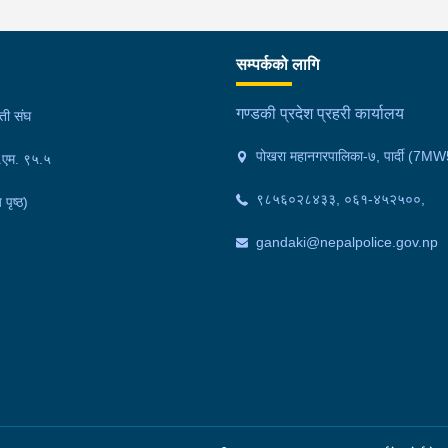
अभिषेक कुमार पण्डित घाईते भई उपचारको लागी एलआईभ
भुक
अस्पताल चितवन पठाएको, मोटरसाइकल,ट्रक र ट्रक चालक
कि.
सम्पर्कको लागि
जिल्ला न.प.पुर्व देवचुली न.पा. वडा न. १७ रजहर बस्ने बर्ष ४० को
जि.
लेस नारायण थारुलाई नियन्त्रणमा लिईएको ।
लिई
गण्डकी प्रदेश प्रहरी कार्यालय
मती संघ
पोखरा महानगरपालिका-७, पार्दी (
फ.एम. ९५.५
९८५६०२८४३३, ०६१-४५२५००,
 पृष्ठ)
gandaki@nepalpolice.gov.np