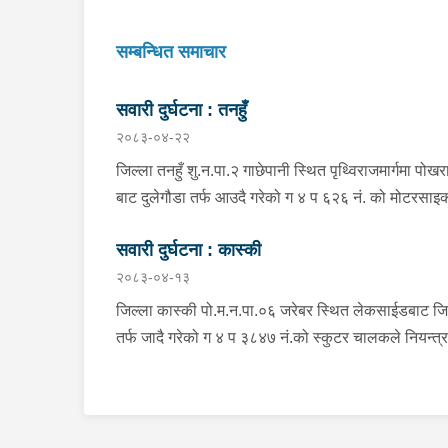
सम्बन्धित समाचार
सवारी दुर्घटना : तनहुँ
२०८३-०४-२२
जिल्ला तनहुँ शु.न.पा.२ गाछेपानी स्थित पृथ्विराजमार्गमा पोखर
बाट दुलेगौडा तर्फ आउदै गरेको ग ४ प ६२६ नं. को मोटरसा
चालकले नियन्त्रण गुमाइ सडक बिचको डिभाइडरमा ठक्कर 
सवारी दुर्घटना : कास्की
दुर्घटना हुँदा मोटरसाइकल चालक जिल्ला कास्की पो.म.न.पा
२०८३-०४-१३
बस्ने बर्ष ३९ को मन बहादुर पुन घाइते भइ उपचारको लागी तनह
सेवा हस्पिटल दुलेगौडा ल्याईएकोमा प्राम्भिक उपचार पश्चात
जिल्ला कास्की पो.म.न.पा.०६ जरेबर स्थित लेकसाईडबाट जि
उपचारको लागी ०७:५५ बजे पोखरा रिफर भएको ।
तर्फ जादै गरेको ग ४ प ३८४७ नं.को स्कुटर चालकले नियन्त्
गुमाई दुर्घटना हुँदा स्कुटर चालक जिल्ला पर्वत मोदी गा.पा.०३
भई हाल पो.म.न.पा.०१ अर्चलबोट बस्ने बर्ष २४ कि शान्ति नेप
घाईते भई उपचारको लागि G.M.C अस्पताल पठाइएको ।