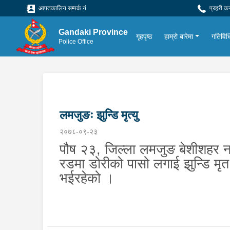
आपतकालिन सम्पर्क नं
प्रहरी क
Gandaki Province
गृहपृष्ठ
हाम्रो बारेमा
गतिविध
Police Office
लमजुङः झुन्डि मृत्यु
२०७८-०९-२३
पौष २३, जिल्ला लमजुङ बेशीशहर न.प
रडमा डोरीको पासो लगाई झुन्डि मृ
भईरहेको ।