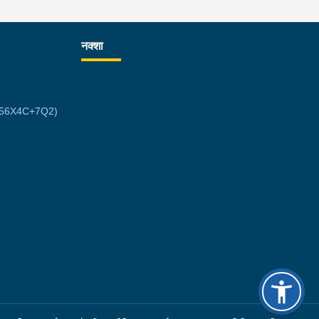
्तान गर्न बाँकी रहेको फरार प्रतिवादीलाई निजको वतन देखी ५
मि. टाढा लेकमा रहेको गोठमा लुकेर बसिरहेको अवस्थामा
नक्शा
प्र.का.म्याग्दीबाट खटिएको प्रहरी टोलीले नियन्त्रणमा
एको ।
7MW56X4C+7Q2)