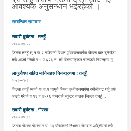
आवश्यक अनुसन्धान भईरहेको ।
सम्बन्धित समाचार
सवारी दुर्घटना : तनहुँ
२०८३-०४-२२
जिल्ला तनहुँ शु.न.पा.२ गाछेपानी स्थित पृथ्विराजमार्गमा पोखरा बाट दुलेगौडा
तर्फ आउदै गरेको ग ४ प ६२६ नं. को मोटरसाइकल चालकले नियन्त्रण गुमाइ
सडक बिचको डिभाइडरमा ठक्कर खाइ दुर्घटना हुँदा मोटरसाइकल चालक
लागुऔषध सहित मानिसहरु नियन्त्रणमा : तनहुँ
जिल्ला कास्की पो.म.न.पा.३३ बस्ने बर्ष ३९ को मन बहादुर पुन घाइते भइ
उपचारको लागी तनहुँ सेवा हस्पिटल दुलेगौडा ल्याईएकोमा प्राम्भिक उपचार
२०८३-०४-२०
पश्चात थप उपचारको लागी ०७:५५ बजे पोखरा रिफर भएको ।
जिल्ला तनहुँ म्याग्दे गा.पा.२ जामुने स्थित पृथ्बीराजमार्गमा दमौलीबाट थर्पु तर्फ
आउदै गरेको ग १६ प ४५९६ नम्बरको स्कुटर चालक जिल्ला तनहुँ
शुक्लागण्डकी न.पा. ४ दुलेगौंडा बस्ने वर्ष ३० को अमन पौडेल र निजको साथी
सवारी दुर्घटना : गोरखा
ऐ.५ बस्ने बर्ष ३४ को नरजंग राना स्कुटर रोकी सर्भिस लेनमा बसीरहेको
अबस्थामा थर्पुबाट खटिएको प्रहरी टोलिले शंकास्पद लागि चेकजाँच गर्ने
२०८३-०४-१८
क्रममा निज अमन पौडेलको साथबाट र स्कुटरको डिक्की भित्रबाट गरी
जिल्ला गोरखा गोरखा न.पा.१३ पाँचकिलो स्थितमा सेराबाट आँबुखैरेनी तर्फ