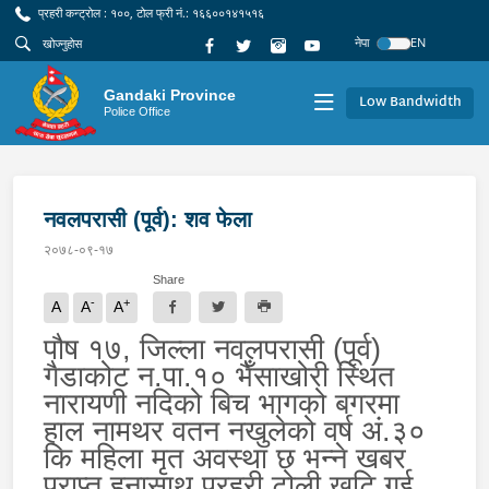
प्रहरी कन्ट्रोल : १००, टोल फ्री नं.: १६६००१४१५१६
नेपा
EN
Gandaki Province
Low Bandwidth
Police Office
नवलपरासी (पूर्व): शव फेला
२०७८-०९-१७
Share
-
+
A
A
A
पौष १७, जिल्ला नवलपरासी (पूर्व)
गैडाकोट न.पा.१० भैँसाखोरी स्थित
नारायणी नदिको बिच भागको बगरमा
हाल नामथर वतन नखुलेको वर्ष अं.३०
कि महिला मृत अवस्था छ भन्ने खबर
प्राप्त हुनासाथ प्रहरी टोली खटि गई