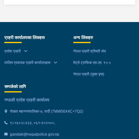
म्याग्दीको फैसलाले २० बर्ष कैद सजाय तोकिई १९ वर्ष ७ महिना कैद सजाए
भुक्तान गर्न बाँकी रहेको फरार प्रतिवादीलाई निजको वतन देखी ५ कि.मि.
टाढा लेकमा रहेको गोठमा लुकेर बसिरहेको अवस्थामा जि.प्र.का.म्याग्दीबाट
खटिएको प्रहरी टोलीले नियन्त्रणमा लिईएको ।
प्रहरी कार्यालयका लिंकहरू
अन्य लिंकहरु
प्रदेश प्रहरी
नेपाल प्रहरी श्रीमती संघ
तालिम प्रदायक प्रहरी कार्यालयहरू
मेट्रो ट्राफिक एफ.एम. ९५.५
नेपाल प्रहरी (मुख्य पृष्ठ)
सम्पर्कको लागि
गण्डकी प्रदेश प्रहरी कार्यालय
पोखरा महानगरपालिका-७, पार्दी (7MW56X4C+7Q2)
९८५६०२८४३३, ०६१-४५२५००,
gandaki@nepalpolice.gov.np