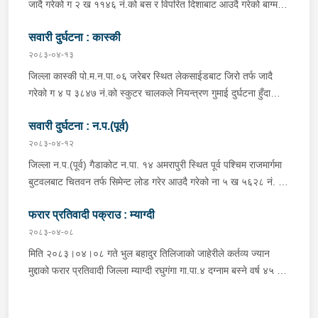
प्रतिबन्धित लागुऔषध फेनारागन ११ एम्पुल, डाइजेपाम ११ एम्पुल, नुर्फिन ११
जादै गरेको ग २ ख ११४६ नं.को बस र विपरित दिशाबाट आउदै गरेको बाग्मती
एम्पुल सहित दुबै जना मानिस र स्कुटर नियन्त्रणमा लिई थप अनुसन्धानको
प्रदेश ०१-०२५ च ०७५८ को बलेरो एक-आपसमा ठक्कर खादाँ बलेरो चालक
भइरहेको ।
सवारी दुर्घटना : कास्की
जिल्ला गोरखा सहिदलखन गा.पा.१ बक्राङ बस्ने वर्ष ३४ को विवश वि.क,
सवार वर्ष २७ को शंकर बिश्वकर्मा, शंकर वि.क को छोरी १५ महिनाकी प्रभा
२०८३-०४-१३
विश्वकर्मा, बस चालक जिल्ला गोरखा पालुङटार न.पा.६ बस्ने वर्ष ३० को
जिल्ला कास्की पो.म.न.पा.०६ जरेबर स्थित लेकसाईडबाट जिरो तर्फ जादै
मिलन गुरुङ. गोरखा न.पा.१३ देउराली बस्ने वर्ष ४२ को कृष्णा राम नराल
गरेको ग ४ प ३८४७ नं.को स्कुटर चालकले नियन्त्रण गुमाई दुर्घटना हुँदा
घाईते भई उपचारको लागि आँबुखैरेनी गाउँपालिका अस्पताल आँबुखैरेनी तनहुँ
स्कुटर चालक जिल्ला पर्वत मोदी गा.पा.०३ घर भई हाल पो.म.न.पा.०१
पठाएको ।
सवारी दुर्घटना : न.प.(पूर्व)
अर्चलबोट बस्ने बर्ष २४ कि शान्ति नेपाली घाईते भई उपचारको लागि G.M.C
अस्पताल पठाइएको ।
२०८३-०४-१२
जिल्ला न.प.(पूर्व) गैडाकोट न.पा. १४ अमरापुरी स्थित पूर्व पश्चिम राजमार्गमा
बुटवलबाट चितवन तर्फ सिमेन्ट लोड गरेर आउदै गरेको ना ५ ख ५६२८ नं. को
ट्रक र बिपरीत दिशा गैंडाकोट बाट रजहर तर्फ जाँदै गरेको प्रदेश १-०२०४७
फरार प्रतिवादी पक्राउ : म्याग्दी
प ८९४३ नं. को मोटरसाइकल एक आपसमा ठक्कर खाई दुर्घटना हुँदा
मोटरसाइकल चालक जिल्ला मोरङ बिराटनगर म.न.पा. वडा न. १३ बस्ने बर्ष
२०८३-०४-०८
३० को अभिषेक कुमार पण्डित घाईते भई उपचारको लागी एलआईभ अस्पताल
मिति २०८३।०४।०८ गते भुल बहादुर तिलिजाको जाहेरीले कर्तव्य ज्यान
चितवन पठाएको, मोटरसाइकल,ट्रक र ट्रक चालक जिल्ला न.प.पुर्व देवचुली
मुद्दाको फरार प्रतिवादी जिल्ला म्याग्दी रघुगंगा गा.पा.४ दग्नाम बस्ने वर्ष ४५ को
न.पा. वडा न. १७ रजहर बस्ने बर्ष ४० को लेस नारायण थारुलाई नियन्त्रणमा
गुन बहादुर पुर्जा पुर्पक्षको लागी जिल्ला कारागार म्याग्दीमा रहेकोमा तत्कालिन
लिईएको ।
म्याग्दी आक्रमणमा कारागारबाट फरार भएकोमा सम्मानित जिल्ला अदालत