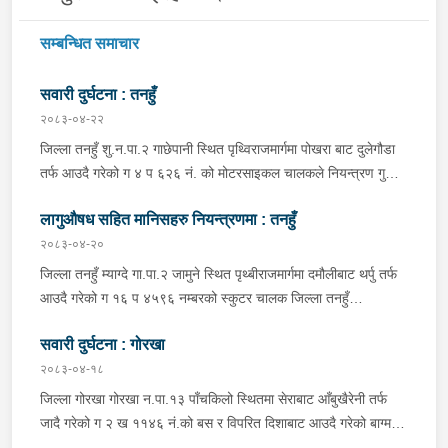
सम्बन्धित समाचार
सवारी दुर्घटना : तनहुँ
२०८३-०४-२२
जिल्ला तनहुँ शु.न.पा.२ गाछेपानी स्थित पृथ्विराजमार्गमा पोखरा बाट दुलेगौडा
तर्फ आउदै गरेको ग ४ प ६२६ नं. को मोटरसाइकल चालकले नियन्त्रण गुमाइ
सडक बिचको डिभाइडरमा ठक्कर खाइ दुर्घटना हुँदा मोटरसाइकल चालक
लागुऔषध सहित मानिसहरु नियन्त्रणमा : तनहुँ
जिल्ला कास्की पो.म.न.पा.३३ बस्ने बर्ष ३९ को मन बहादुर पुन घाइते भइ
उपचारको लागी तनहुँ सेवा हस्पिटल दुलेगौडा ल्याईएकोमा प्राम्भिक उपचार
२०८३-०४-२०
पश्चात थप उपचारको लागी ०७:५५ बजे पोखरा रिफर भएको ।
जिल्ला तनहुँ म्याग्दे गा.पा.२ जामुने स्थित पृथ्बीराजमार्गमा दमौलीबाट थर्पु तर्फ
आउदै गरेको ग १६ प ४५९६ नम्बरको स्कुटर चालक जिल्ला तनहुँ
शुक्लागण्डकी न.पा. ४ दुलेगौंडा बस्ने वर्ष ३० को अमन पौडेल र निजको साथी
सवारी दुर्घटना : गोरखा
ऐ.५ बस्ने बर्ष ३४ को नरजंग राना स्कुटर रोकी सर्भिस लेनमा बसीरहेको
अबस्थामा थर्पुबाट खटिएको प्रहरी टोलिले शंकास्पद लागि चेकजाँच गर्ने
२०८३-०४-१८
क्रममा निज अमन पौडेलको साथबाट र स्कुटरको डिक्की भित्रबाट गरी
जिल्ला गोरखा गोरखा न.पा.१३ पाँचकिलो स्थितमा सेराबाट आँबुखैरेनी तर्फ
प्रतिबन्धित लागुऔषध फेनारागन ११ एम्पुल, डाइजेपाम ११ एम्पुल, नुर्फिन ११
जादै गरेको ग २ ख ११४६ नं.को बस र विपरित दिशाबाट आउदै गरेको बाग्मती
एम्पुल सहित दुबै जना मानिस र स्कुटर नियन्त्रणमा लिई थप अनुसन्धानको
प्रदेश ०१-०२५ च ०७५८ को बलेरो एक-आपसमा ठक्कर खादाँ बलेरो चालक