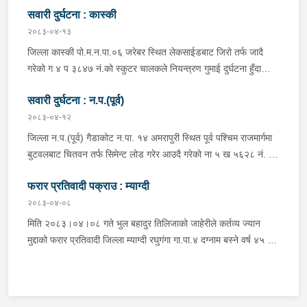
भइरहेको ।
सवारी दुर्घटना : कास्की
जिल्ला गोरखा सहिदलखन गा.पा.१ बक्राङ बस्ने वर्ष ३४ को विवश वि.क,
सवार वर्ष २७ को शंकर बिश्वकर्मा, शंकर वि.क को छोरी १५ महिनाकी प्रभा
२०८३-०४-१३
विश्वकर्मा, बस चालक जिल्ला गोरखा पालुङटार न.पा.६ बस्ने वर्ष ३० को
जिल्ला कास्की पो.म.न.पा.०६ जरेबर स्थित लेकसाईडबाट जिरो तर्फ जादै
मिलन गुरुङ. गोरखा न.पा.१३ देउराली बस्ने वर्ष ४२ को कृष्णा राम नराल
गरेको ग ४ प ३८४७ नं.को स्कुटर चालकले नियन्त्रण गुमाई दुर्घटना हुँदा
घाईते भई उपचारको लागि आँबुखैरेनी गाउँपालिका अस्पताल आँबुखैरेनी तनहुँ
स्कुटर चालक जिल्ला पर्वत मोदी गा.पा.०३ घर भई हाल पो.म.न.पा.०१
पठाएको ।
सवारी दुर्घटना : न.प.(पूर्व)
अर्चलबोट बस्ने बर्ष २४ कि शान्ति नेपाली घाईते भई उपचारको लागि G.M.C
अस्पताल पठाइएको ।
२०८३-०४-१२
जिल्ला न.प.(पूर्व) गैडाकोट न.पा. १४ अमरापुरी स्थित पूर्व पश्चिम राजमार्गमा
बुटवलबाट चितवन तर्फ सिमेन्ट लोड गरेर आउदै गरेको ना ५ ख ५६२८ नं. को
ट्रक र बिपरीत दिशा गैंडाकोट बाट रजहर तर्फ जाँदै गरेको प्रदेश १-०२०४७
फरार प्रतिवादी पक्राउ : म्याग्दी
प ८९४३ नं. को मोटरसाइकल एक आपसमा ठक्कर खाई दुर्घटना हुँदा
मोटरसाइकल चालक जिल्ला मोरङ बिराटनगर म.न.पा. वडा न. १३ बस्ने बर्ष
२०८३-०४-०८
३० को अभिषेक कुमार पण्डित घाईते भई उपचारको लागी एलआईभ अस्पताल
मिति २०८३।०४।०८ गते भुल बहादुर तिलिजाको जाहेरीले कर्तव्य ज्यान
चितवन पठाएको, मोटरसाइकल,ट्रक र ट्रक चालक जिल्ला न.प.पुर्व देवचुली
मुद्दाको फरार प्रतिवादी जिल्ला म्याग्दी रघुगंगा गा.पा.४ दग्नाम बस्ने वर्ष ४५ को
न.पा. वडा न. १७ रजहर बस्ने बर्ष ४० को लेस नारायण थारुलाई नियन्त्रणमा
गुन बहादुर पुर्जा पुर्पक्षको लागी जिल्ला कारागार म्याग्दीमा रहेकोमा तत्कालिन
लिईएको ।
म्याग्दी आक्रमणमा कारागारबाट फरार भएकोमा सम्मानित जिल्ला अदालत
म्याग्दीको फैसलाले २० बर्ष कैद सजाय तोकिई १९ वर्ष ७ महिना कैद सजाए
भुक्तान गर्न बाँकी रहेको फरार प्रतिवादीलाई निजको वतन देखी ५ कि.मि.