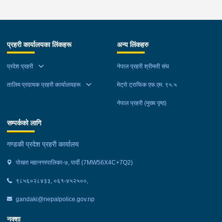
टाढा लेकमा रहेको गोठमा लुकेर बसिरहेको अवस्थामा जि.प्र.का.म्याग्दीबाट
खटिएको प्रहरी टोलीले नियन्त्रणमा लिईएको ।
प्रहरी कार्यालयका लिंकहरू
अन्य लिंकहरु
प्रदेश प्रहरी
नेपाल प्रहरी श्रीमती संघ
तालिम प्रदायक प्रहरी कार्यालयहरू
मेट्रो ट्राफिक एफ.एम. ९५.५
नेपाल प्रहरी (मुख्य पृष्ठ)
सम्पर्कको लागि
गण्डकी प्रदेश प्रहरी कार्यालय
पोखरा महानगरपालिका-७, पार्दी (7MW56X4C+7Q2)
९८५६०२८४३३, ०६१-४५२५००,
gandaki@nepalpolice.gov.np
नक्शा