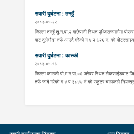
सवारी दुर्घटना : तनहुँ
२०८३-०४-२२
जिल्ला तनहुँ शु.न.पा.२ गाछेपानी स्थित पृथ्विराजमार्गमा पोखर
बाट दुलेगौडा तर्फ आउदै गरेको ग ४ प ६२६ नं. को मोटरसा
चालकले नियन्त्रण गुमाइ सडक बिचको डिभाइडरमा ठक्कर 
सवारी दुर्घटना : कास्की
दुर्घटना हुँदा मोटरसाइकल चालक जिल्ला कास्की पो.म.न.पा
२०८३-०४-१३
बस्ने बर्ष ३९ को मन बहादुर पुन घाइते भइ उपचारको लागी तनह
सेवा हस्पिटल दुलेगौडा ल्याईएकोमा प्राम्भिक उपचार पश्चात
जिल्ला कास्की पो.म.न.पा.०६ जरेबर स्थित लेकसाईडबाट जि
उपचारको लागी ०७:५५ बजे पोखरा रिफर भएको ।
तर्फ जादै गरेको ग ४ प ३८४७ नं.को स्कुटर चालकले नियन्त्
गुमाई दुर्घटना हुँदा स्कुटर चालक जिल्ला पर्वत मोदी गा.पा.०३
भई हाल पो.म.न.पा.०१ अर्चलबोट बस्ने बर्ष २४ कि शान्ति नेप
घाईते भई उपचारको लागि G.M.C अस्पताल पठाइएको ।