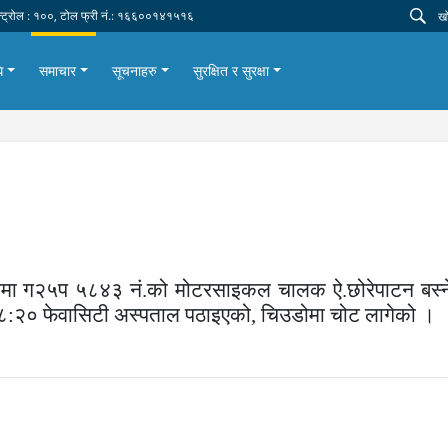
न्ट्रोल : १००, टोल फ्री नं.: १६६००१४१५१६
ि
समाचार
सूचनाहरु
सुरक्षित र सुरक्षा
मा ग२५प ५८४३ नं.को मोटरसाइकल चालक ऐ.छोरेपाटन बस्ने व
 ०८:२० फेवासिटी अस्पताल पठाइएको
,
चिउडोमा चोट लागेको ।