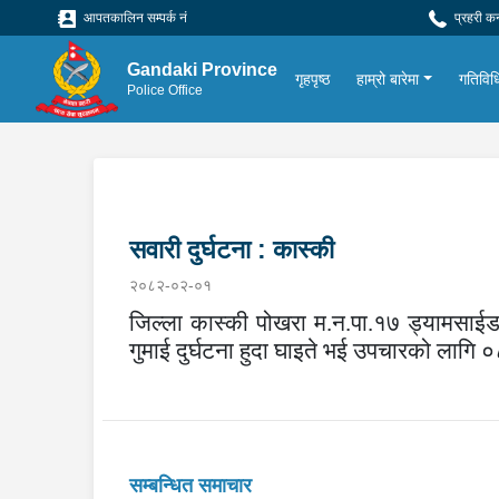
आपतकालिन सम्पर्क नं
प्रहरी क
Gandaki Province
गृहपृष्ठ
हाम्रो बारेमा
गतिविध
Police Office
सवारी दुर्घटना : कास्की
२०८२-०२-०१
जिल्ला कास्की पोखरा म.न.पा.१७ ड्यामसाईड
गुमाई दुर्घटना हुदा घाइते भई उपचारको लागि
सम्बन्धित समाचार