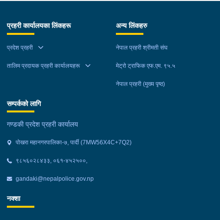
प्रहरी कार्यालयका लिंकहरू
अन्य लिंकहरु
प्रदेश प्रहरी
नेपाल प्रहरी श्रीमती संघ
तालिम प्रदायक प्रहरी कार्यालयहरू
मेट्रो ट्राफिक एफ.एम. ९५.५
नेपाल प्रहरी (मुख्य पृष्ठ)
सम्पर्कको लागि
गण्डकी प्रदेश प्रहरी कार्यालय
पोखरा महानगरपालिका-७, पार्दी (7MW56X4C+7Q2)
९८५६०२८४३३, ०६१-४५२५००,
gandaki@nepalpolice.gov.np
नक्शा