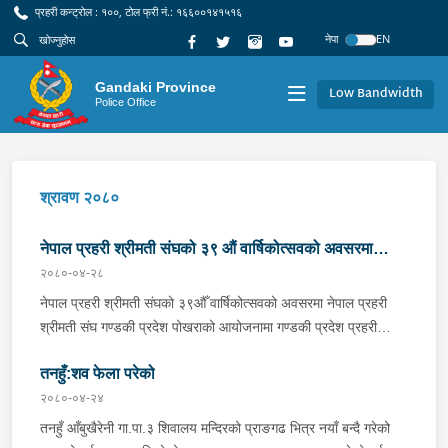
प्रहरी कन्ट्रोल : १००, टोल फ्री नं.: १६६००१४१५१६
नेपा
EN
Gandaki Province
Low Bandwidth
Police Office
श्रावण २०८०
नेपाल प्रहरी श्रीमती संघको ३९ औं वार्षिकोत्सवको अवसरमा
२०८०-०४-२८
खुल्ला रक्तदान कार्यक्रम सम्पन्न : पोखरा ।
नेपाल प्रहरी श्रीमती संघको ३९औँ वार्षिकोत्सवको अवसरमा नेपाल प्रहरी
श्रीमती संघ गण्डकी प्रदेश पोखराको आयोजनामा गण्डकी प्रदेश प्रहरी
अस्पताल, पोखरामा खुल्ला रक्तदान कार्यक्रम सम्पन्न भएको छ ।
तनहुँ:शव फेला परेको
कार्यक्रमका प्रमुख अतिथि गण्डकी प्रदेश प्रहरी प्रमुख प्रहरी नायव
महानिरीक्षक बुद्धिराज गुरुङ लाई नेपाल रेडक्रस सोसाईटी कास्कीका
२०८०-०४-२४
प्रतिनिधि महेन्द्र के.सी.ले रक्तझोला हस्तान्तरण गरी कार्यक्रमको उद्घाटन
तनहुँ आँबुखैरेनी गा.पा.३ शिवालय मन्दिरको प्राङगढ भित्र नयाँ बन्दै गरेको
गर्नुभएको थियो । कार्यक्रमलाई सम्बोधन गर्दै प्रमुख अतिथि प्रहरी नायव