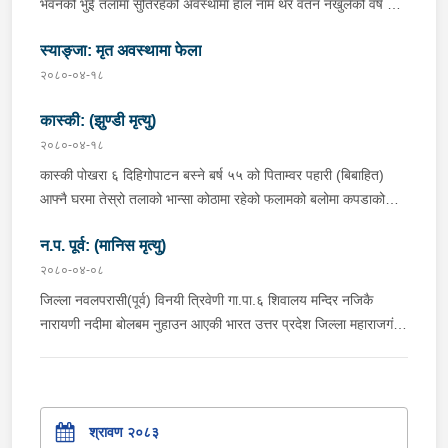
भवनको भुई तलामा सुतिरहेको अवस्थामा हाल नाम थर वतन नखुलेको वर्ष ४०
महानिरीक्षक गुरुङले उक्त कार्यक्रममा सहभागी भई नेपाल प्रहरी श्रीमती
को पुरुष व्यक्ति मृत अवस्थामा छ भन्ने खबर प्राप्त हुनासाथ प्रहरी टोली खटि
संघ, गण्डकी प्रदेश पोखराको पुण्य रक्तदान कार्यक्रमलाई सफलता प्रदान
स्याङ्जा: मृत अवस्थामा फेला
गई आवश्यक अनुसन्धान भईरहेको ।
गर्न आग्रह गर्नुभयो । नेपाल रेडक्रस सोसाईटी क्षेत्रीय रक्तसञ्चार केन्द्र
२०८०-०४-१८
पोखराको प्राविधिक सहयोगमा सम्पन्न उक्त रक्तदान कार्यक्रममा पोखरा
स्थित विभिन्न प्रहरी कार्यालयका प्रहरी कर्मचारीहरु, सामुदायिक सेवा
कास्की: (झुण्डी मृत्यु)
केन्द्रका पदाधिकारीहरु, आम नागरिक गरी ४४ जनाले रक्तदान गर्नुभएको थियो
२०८०-०४-१८
।
कास्की पोखरा ६ दिहिगोपाटन बस्ने बर्ष ५५ को पिताम्वर पहारी (बिबाहित)
आफ्नै घरमा तेस्रो तलाको भान्सा कोठामा रहेको फलामको बलोमा कपडाको
पासो लगाई झुण्डी मृत अवस्थामा छ भन्ने सुचना प्राप्त हुनासाथ प्रहरी टोली
न.प. पूर्व: (मानिस मृत्यु)
खटि गई आवश्यक अनुसन्धान भईरहेको ।
२०८०-०४-०८
जिल्ला नवलपरासी(पूर्व) विनयी त्रिवेणी गा.पा.६ शिवालय मन्दिर नजिकै
नारायणी नदीमा बोलबम नुहाउन आएकी भारत उत्तर प्रदेश जिल्ला महाराजगंज
बभनैली बस्ने वर्ष ७६ की चन्द्रावती राजभर नारायणी नदीमा नुहाई कपडा फेरी
बसेकोमा अचानक बेहोस भएको भनि जानकारी प्राप्त अवस्थामा रहेको भन्ने
खबर प्राप्त हुनासाथ प्रहरी टोली खटि गई उपचारको लागि जिल्ला
नप(पश्चिम) पठाएकोमा चिकित्सकद्धारा मृत घोषणा गरेको ।
श्रावण २०८३