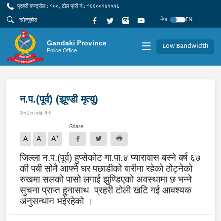
प्रहरी कन्ट्रोल : १००, टोल फ्री नं.: १६६००१४१५१६
नेपा
EN
Gandaki Province
Low Bandwidth
Police Office
न.प.(पूर्व) (झूण्डी मृत्यु)
२०८०-०७-१९
Share
-
+
A
A
A
जिल्ला न.प.(पूर्व) हुप्सेकोट गा.पा.४ प्यारावास बस्ने बर्ष ६७
की पबी सोमै आफ्नै घर पछाडीको बारीमा रहेको ठोट्नेको
रुखमा सलको पासो लगाई झुण्डिएको अवस्थामा छ भन्ने
सुचना प्राप्त हुनासाथ प्रहरी टोली खटि गई आवश्यक
अनुसन्धान भईरहेको ।