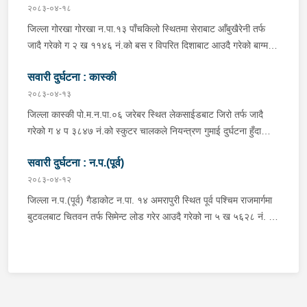
अबस्थामा थर्पुबाट खटिएको प्रहरी टोलिले शंकास्पद लागि चेकजाँच गर्ने
२०८३-०४-१८
क्रममा निज अमन पौडेलको साथबाट र स्कुटरको डिक्की भित्रबाट गरी
जिल्ला गोरखा गोरखा न.पा.१३ पाँचकिलो स्थितमा सेराबाट आँबुखैरेनी तर्फ
प्रतिबन्धित लागुऔषध फेनारागन ११ एम्पुल, डाइजेपाम ११ एम्पुल, नुर्फिन ११
जादै गरेको ग २ ख ११४६ नं.को बस र विपरित दिशाबाट आउदै गरेको बाग्मती
एम्पुल सहित दुबै जना मानिस र स्कुटर नियन्त्रणमा लिई थप अनुसन्धानको
प्रदेश ०१-०२५ च ०७५८ को बलेरो एक-आपसमा ठक्कर खादाँ बलेरो चालक
भइरहेको ।
सवारी दुर्घटना : कास्की
जिल्ला गोरखा सहिदलखन गा.पा.१ बक्राङ बस्ने वर्ष ३४ को विवश वि.क,
सवार वर्ष २७ को शंकर बिश्वकर्मा, शंकर वि.क को छोरी १५ महिनाकी प्रभा
२०८३-०४-१३
विश्वकर्मा, बस चालक जिल्ला गोरखा पालुङटार न.पा.६ बस्ने वर्ष ३० को
जिल्ला कास्की पो.म.न.पा.०६ जरेबर स्थित लेकसाईडबाट जिरो तर्फ जादै
मिलन गुरुङ. गोरखा न.पा.१३ देउराली बस्ने वर्ष ४२ को कृष्णा राम नराल
गरेको ग ४ प ३८४७ नं.को स्कुटर चालकले नियन्त्रण गुमाई दुर्घटना हुँदा
घाईते भई उपचारको लागि आँबुखैरेनी गाउँपालिका अस्पताल आँबुखैरेनी तनहुँ
स्कुटर चालक जिल्ला पर्वत मोदी गा.पा.०३ घर भई हाल पो.म.न.पा.०१
पठाएको ।
सवारी दुर्घटना : न.प.(पूर्व)
अर्चलबोट बस्ने बर्ष २४ कि शान्ति नेपाली घाईते भई उपचारको लागि G.M.C
अस्पताल पठाइएको ।
२०८३-०४-१२
जिल्ला न.प.(पूर्व) गैडाकोट न.पा. १४ अमरापुरी स्थित पूर्व पश्चिम राजमार्गमा
बुटवलबाट चितवन तर्फ सिमेन्ट लोड गरेर आउदै गरेको ना ५ ख ५६२८ नं. को
ट्रक र बिपरीत दिशा गैंडाकोट बाट रजहर तर्फ जाँदै गरेको प्रदेश १-०२०४७
प ८९४३ नं. को मोटरसाइकल एक आपसमा ठक्कर खाई दुर्घटना हुँदा
मोटरसाइकल चालक जिल्ला मोरङ बिराटनगर म.न.पा. वडा न. १३ बस्ने बर्ष
३० को अभिषेक कुमार पण्डित घाईते भई उपचारको लागी एलआईभ अस्पताल
चितवन पठाएको, मोटरसाइकल,ट्रक र ट्रक चालक जिल्ला न.प.पुर्व देवचुली