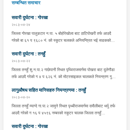
सम्बन्धित समाचार
सवारी दुर्घटना : गोरखा
२०८३-०४-२४
जिल्ला गोरखा पालुङटार न.पा. ५ बोहोरेखोला बाट ठाटिपोखरी तर्फ आउदै
गरेको बा ६१ प ९६८० नं. को स्कुटर चलकले अनियन्त्रित भई सडकको
दाहिने किनारामा पल्टिन जादा स्कुटर चालक जिल्ला गोरखा पालुङटार न.पा.
सवारी दुर्घटना : तनहुँ
५ मागरगाउ वस्ने वर्ष २८ को अभिषेक गिरि घाइते भई उपचारको लागि तेज
फार्मेसिमा लगेकोमा सामान्य उपचार पश्चात् थप उपचारको लागि आपिपल
२०८३-०४-२२
अस्पताल गोरखा पठाएको ।
जिल्ला तनहुँ शु.न.पा.२ गाछेपानी स्थित पृथ्विराजमार्गमा पोखरा बाट दुलेगौडा
तर्फ आउदै गरेको ग ४ प ६२६ नं. को मोटरसाइकल चालकले नियन्त्रण गुमाइ
सडक बिचको डिभाइडरमा ठक्कर खाइ दुर्घटना हुँदा मोटरसाइकल चालक
लागुऔषध सहित मानिसहरु नियन्त्रणमा : तनहुँ
जिल्ला कास्की पो.म.न.पा.३३ बस्ने बर्ष ३९ को मन बहादुर पुन घाइते भइ
उपचारको लागी तनहुँ सेवा हस्पिटल दुलेगौडा ल्याईएकोमा प्राम्भिक उपचार
२०८३-०४-२०
पश्चात थप उपचारको लागी ०७:५५ बजे पोखरा रिफर भएको ।
जिल्ला तनहुँ म्याग्दे गा.पा.२ जामुने स्थित पृथ्बीराजमार्गमा दमौलीबाट थर्पु तर्फ
आउदै गरेको ग १६ प ४५९६ नम्बरको स्कुटर चालक जिल्ला तनहुँ
शुक्लागण्डकी न.पा. ४ दुलेगौंडा बस्ने वर्ष ३० को अमन पौडेल र निजको साथी
सवारी दुर्घटना : गोरखा
ऐ.५ बस्ने बर्ष ३४ को नरजंग राना स्कुटर रोकी सर्भिस लेनमा बसीरहेको