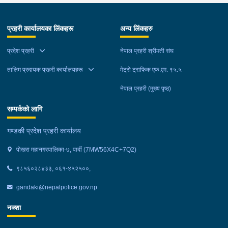
न.पा. वडा न. १७ रजहर बस्ने बर्ष ४० को लेस नारायण थारुलाई नियन्त्रणमा
लिईएको ।
प्रहरी कार्यालयका लिंकहरू
अन्य लिंकहरु
प्रदेश प्रहरी
नेपाल प्रहरी श्रीमती संघ
तालिम प्रदायक प्रहरी कार्यालयहरू
मेट्रो ट्राफिक एफ.एम. ९५.५
नेपाल प्रहरी (मुख्य पृष्ठ)
सम्पर्कको लागि
गण्डकी प्रदेश प्रहरी कार्यालय
पोखरा महानगरपालिका-७, पार्दी (7MW56X4C+7Q2)
९८५६०२८४३३, ०६१-४५२५००,
gandaki@nepalpolice.gov.np
नक्शा