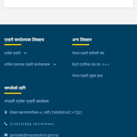
जलेको भन्ने यकिन हुन नसकेको, थप अनुसन्धान भइरहेको ।
प्रहरी कार्यालयका लिंकहरू
अन्य लिंकहरु
प्रदेश प्रहरी
नेपाल प्रहरी श्रीमती संघ
तालिम प्रदायक प्रहरी कार्यालयहरू
मेट्रो ट्राफिक एफ.एम. ९५.५
नेपाल प्रहरी (मुख्य पृष्ठ)
सम्पर्कको लागि
गण्डकी प्रदेश प्रहरी कार्यालय
पोखरा महानगरपालिका-७, पार्दी (7MW56X4C+7Q2)
९८५६०२८४३३, ०६१-४५२५००,
gandaki@nepalpolice.gov.np