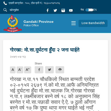
प्रहरी कन्ट्रोल : १००, टोल फ्री नं.: १६६००१४१५१६
नेपा
EN
Gandaki Province
Low Bandwidth
Police Office
गोरखा: मो.सा.दुर्घटना हुँदा २ जना घाईते
२०७९-०४-१३
Share
-
+
A
A
A
गोरखा न.पा.११ चौधकिलो स्थित बाग्मती प्रदेश
०२-०१५प २६७९ नं.को मो.सा.आफै अनियन्त्रित
भई दुर्घटना हुँदा मो.सा.चालक जि.गोरखा गोरखा
न.पा.९ लक्ष्मीबजार बस्ने वर्ष १८ को अनुपमान सिंह
बस्नेत र मो.सा.पछाडी सवार ऐ.ऐ. ७ ठुलो आँगान
बस्ने वर्ष १७ कि पुष्पा थापा मगर घाईते भई नयाँ