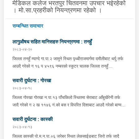
मेडिकल कलेज भरतपुर चितवनमा उपचार भईरहेको
। मो.सा.प्रहरीको नियन्त्रणमा रहेको ।
सम्बन्धित समाचार
लागुऔषध सहित मानिसहरु नियन्त्रणमा : तनहुँ
२०८३-०४-२०
जिल्ला तनहुँ म्याग्दे गा.पा.२ जामुने स्थित पृथ्बीराजमार्गमा दमौलीबाट थर्पु तर्फ
आउदै गरेको ग १६ प ४५९६ नम्बरको स्कुटर चालक जिल्ला तनहुँ
शुक्लागण्डकी न.पा. ४ दुलेगौंडा बस्ने वर्ष ३० को अमन पौडेल र निजको साथी
सवारी दुर्घटना : गोरखा
ऐ.५ बस्ने बर्ष ३४ को नरजंग राना स्कुटर रोकी सर्भिस लेनमा बसीरहेको
अबस्थामा थर्पुबाट खटिएको प्रहरी टोलिले शंकास्पद लागि चेकजाँच गर्ने
२०८३-०४-१८
क्रममा निज अमन पौडेलको साथबाट र स्कुटरको डिक्की भित्रबाट गरी
जिल्ला गोरखा गोरखा न.पा.१३ पाँचकिलो स्थितमा सेराबाट आँबुखैरेनी तर्फ
प्रतिबन्धित लागुऔषध फेनारागन ११ एम्पुल, डाइजेपाम ११ एम्पुल, नुर्फिन ११
जादै गरेको ग २ ख ११४६ नं.को बस र विपरित दिशाबाट आउदै गरेको बाग्मती
एम्पुल सहित दुबै जना मानिस र स्कुटर नियन्त्रणमा लिई थप अनुसन्धानको
प्रदेश ०१-०२५ च ०७५८ को बलेरो एक-आपसमा ठक्कर खादाँ बलेरो चालक
भइरहेको ।
सवारी दुर्घटना : कास्की
जिल्ला गोरखा सहिदलखन गा.पा.१ बक्राङ बस्ने वर्ष ३४ को विवश वि.क,
सवार वर्ष २७ को शंकर बिश्वकर्मा, शंकर वि.क को छोरी १५ महिनाकी प्रभा
२०८३-०४-१३
विश्वकर्मा, बस चालक जिल्ला गोरखा पालुङटार न.पा.६ बस्ने वर्ष ३० को
जिल्ला कास्की पो.म.न.पा.०६ जरेबर स्थित लेकसाईडबाट जिरो तर्फ जादै