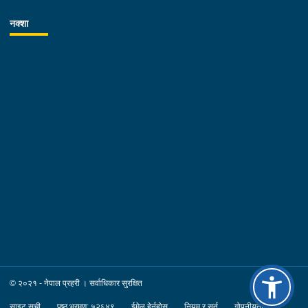
नक्शा
© २०२१ - नेपाल प्रहरी । सर्वाधिकार सुरक्षित
साइट सूची
पृष्ठ भ्रमण: ५२६४९
ईमेल हेर्नुहोस्
नियम र सर्त
गोपनीयता नीति