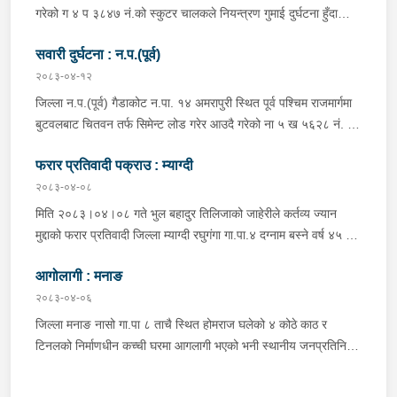
मिलन गुरुङ. गोरखा न.पा.१३ देउराली बस्ने वर्ष ४२ को कृष्णा राम नराल
गरेको ग ४ प ३८४७ नं.को स्कुटर चालकले नियन्त्रण गुमाई दुर्घटना हुँदा
घाईते भई उपचारको लागि आँबुखैरेनी गाउँपालिका अस्पताल आँबुखैरेनी तनहुँ
स्कुटर चालक जिल्ला पर्वत मोदी गा.पा.०३ घर भई हाल पो.म.न.पा.०१
पठाएको ।
सवारी दुर्घटना : न.प.(पूर्व)
अर्चलबोट बस्ने बर्ष २४ कि शान्ति नेपाली घाईते भई उपचारको लागि G.M.C
अस्पताल पठाइएको ।
२०८३-०४-१२
जिल्ला न.प.(पूर्व) गैडाकोट न.पा. १४ अमरापुरी स्थित पूर्व पश्चिम राजमार्गमा
बुटवलबाट चितवन तर्फ सिमेन्ट लोड गरेर आउदै गरेको ना ५ ख ५६२८ नं. को
ट्रक र बिपरीत दिशा गैंडाकोट बाट रजहर तर्फ जाँदै गरेको प्रदेश १-०२०४७
फरार प्रतिवादी पक्राउ : म्याग्दी
प ८९४३ नं. को मोटरसाइकल एक आपसमा ठक्कर खाई दुर्घटना हुँदा
मोटरसाइकल चालक जिल्ला मोरङ बिराटनगर म.न.पा. वडा न. १३ बस्ने बर्ष
२०८३-०४-०८
३० को अभिषेक कुमार पण्डित घाईते भई उपचारको लागी एलआईभ अस्पताल
मिति २०८३।०४।०८ गते भुल बहादुर तिलिजाको जाहेरीले कर्तव्य ज्यान
चितवन पठाएको, मोटरसाइकल,ट्रक र ट्रक चालक जिल्ला न.प.पुर्व देवचुली
मुद्दाको फरार प्रतिवादी जिल्ला म्याग्दी रघुगंगा गा.पा.४ दग्नाम बस्ने वर्ष ४५ को
न.पा. वडा न. १७ रजहर बस्ने बर्ष ४० को लेस नारायण थारुलाई नियन्त्रणमा
गुन बहादुर पुर्जा पुर्पक्षको लागी जिल्ला कारागार म्याग्दीमा रहेकोमा तत्कालिन
लिईएको ।
आगोलागी : मनाङ
म्याग्दी आक्रमणमा कारागारबाट फरार भएकोमा सम्मानित जिल्ला अदालत
म्याग्दीको फैसलाले २० बर्ष कैद सजाय तोकिई १९ वर्ष ७ महिना कैद सजाए
२०८३-०४-०६
भुक्तान गर्न बाँकी रहेको फरार प्रतिवादीलाई निजको वतन देखी ५ कि.मि.
जिल्ला मनाङ नासो गा.पा ८ ताचै स्थित होमराज घलेको ४ कोठे काठ र
टाढा लेकमा रहेको गोठमा लुकेर बसिरहेको अवस्थामा जि.प्र.का.म्याग्दीबाट
टिनलको निर्माणधीन कच्ची घरमा आगलागी भएको भनी स्थानीय जनप्रतिनिधि
खटिएको प्रहरी टोलीले नियन्त्रणमा लिईएको ।
द्वारा जानकारी प्राप्त हुनासाथ प्रहरी टोली खटी गएको, मानवीय क्षति
नभएको,घर जलेर पूर्णरूपमा नष्ट भएको, उक्त घर राति के कुन र कति समयमा