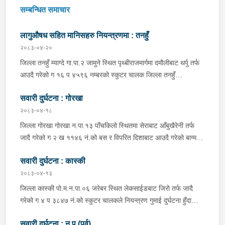
सम्बन्धित समाचार
लागुऔषध सहित मानिसहरु नियन्त्रणमा : तनहुँ
२०८३-०४-२०
जिल्ला तनहुँ म्याग्दे गा.पा.२ जामुने स्थित पृथ्बीराजमार्गमा दमौलीबाट थर्पु तर्फ
आउदै गरेको ग १६ प ४५९६ नम्बरको स्कुटर चालक जिल्ला तनहुँ
शुक्लागण्डकी न.पा. ४ दुलेगौंडा बस्ने वर्ष ३० को अमन पौडेल र निजको साथी
सवारी दुर्घटना : गोरखा
ऐ.५ बस्ने बर्ष ३४ को नरजंग राना स्कुटर रोकी सर्भिस लेनमा बसीरहेको
अबस्थामा थर्पुबाट खटिएको प्रहरी टोलिले शंकास्पद लागि चेकजाँच गर्ने
२०८३-०४-१८
क्रममा निज अमन पौडेलको साथबाट र स्कुटरको डिक्की भित्रबाट गरी
जिल्ला गोरखा गोरखा न.पा.१३ पाँचकिलो स्थितमा सेराबाट आँबुखैरेनी तर्फ
प्रतिबन्धित लागुऔषध फेनारागन ११ एम्पुल, डाइजेपाम ११ एम्पुल, नुर्फिन ११
जादै गरेको ग २ ख ११४६ नं.को बस र विपरित दिशाबाट आउदै गरेको बाग्मती
एम्पुल सहित दुबै जना मानिस र स्कुटर नियन्त्रणमा लिई थप अनुसन्धानको
प्रदेश ०१-०२५ च ०७५८ को बलेरो एक-आपसमा ठक्कर खादाँ बलेरो चालक
भइरहेको ।
सवारी दुर्घटना : कास्की
जिल्ला गोरखा सहिदलखन गा.पा.१ बक्राङ बस्ने वर्ष ३४ को विवश वि.क,
सवार वर्ष २७ को शंकर बिश्वकर्मा, शंकर वि.क को छोरी १५ महिनाकी प्रभा
२०८३-०४-१३
विश्वकर्मा, बस चालक जिल्ला गोरखा पालुङटार न.पा.६ बस्ने वर्ष ३० को
जिल्ला कास्की पो.म.न.पा.०६ जरेबर स्थित लेकसाईडबाट जिरो तर्फ जादै
मिलन गुरुङ. गोरखा न.पा.१३ देउराली बस्ने वर्ष ४२ को कृष्णा राम नराल
गरेको ग ४ प ३८४७ नं.को स्कुटर चालकले नियन्त्रण गुमाई दुर्घटना हुँदा
घाईते भई उपचारको लागि आँबुखैरेनी गाउँपालिका अस्पताल आँबुखैरेनी तनहुँ
स्कुटर चालक जिल्ला पर्वत मोदी गा.पा.०३ घर भई हाल पो.म.न.पा.०१
पठाएको ।
सवारी दुर्घटना : न.प.(पूर्व)
अर्चलबोट बस्ने बर्ष २४ कि शान्ति नेपाली घाईते भई उपचारको लागि G.M.C