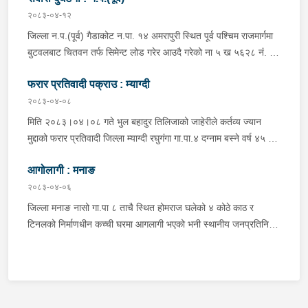
अस्पताल पठाइएको ।
२०८३-०४-१२
जिल्ला न.प.(पूर्व) गैडाकोट न.पा. १४ अमरापुरी स्थित पूर्व पश्चिम राजमार्गमा
बुटवलबाट चितवन तर्फ सिमेन्ट लोड गरेर आउदै गरेको ना ५ ख ५६२८ नं. को
ट्रक र बिपरीत दिशा गैंडाकोट बाट रजहर तर्फ जाँदै गरेको प्रदेश १-०२०४७
फरार प्रतिवादी पक्राउ : म्याग्दी
प ८९४३ नं. को मोटरसाइकल एक आपसमा ठक्कर खाई दुर्घटना हुँदा
मोटरसाइकल चालक जिल्ला मोरङ बिराटनगर म.न.पा. वडा न. १३ बस्ने बर्ष
२०८३-०४-०८
३० को अभिषेक कुमार पण्डित घाईते भई उपचारको लागी एलआईभ अस्पताल
मिति २०८३।०४।०८ गते भुल बहादुर तिलिजाको जाहेरीले कर्तव्य ज्यान
चितवन पठाएको, मोटरसाइकल,ट्रक र ट्रक चालक जिल्ला न.प.पुर्व देवचुली
मुद्दाको फरार प्रतिवादी जिल्ला म्याग्दी रघुगंगा गा.पा.४ दग्नाम बस्ने वर्ष ४५ को
न.पा. वडा न. १७ रजहर बस्ने बर्ष ४० को लेस नारायण थारुलाई नियन्त्रणमा
गुन बहादुर पुर्जा पुर्पक्षको लागी जिल्ला कारागार म्याग्दीमा रहेकोमा तत्कालिन
लिईएको ।
आगोलागी : मनाङ
म्याग्दी आक्रमणमा कारागारबाट फरार भएकोमा सम्मानित जिल्ला अदालत
म्याग्दीको फैसलाले २० बर्ष कैद सजाय तोकिई १९ वर्ष ७ महिना कैद सजाए
२०८३-०४-०६
भुक्तान गर्न बाँकी रहेको फरार प्रतिवादीलाई निजको वतन देखी ५ कि.मि.
जिल्ला मनाङ नासो गा.पा ८ ताचै स्थित होमराज घलेको ४ कोठे काठ र
टाढा लेकमा रहेको गोठमा लुकेर बसिरहेको अवस्थामा जि.प्र.का.म्याग्दीबाट
टिनलको निर्माणधीन कच्ची घरमा आगलागी भएको भनी स्थानीय जनप्रतिनिधि
खटिएको प्रहरी टोलीले नियन्त्रणमा लिईएको ।
द्वारा जानकारी प्राप्त हुनासाथ प्रहरी टोली खटी गएको, मानवीय क्षति
नभएको,घर जलेर पूर्णरूपमा नष्ट भएको, उक्त घर राति के कुन र कति समयमा
जलेको भन्ने यकिन हुन नसकेको, थप अनुसन्धान भइरहेको ।