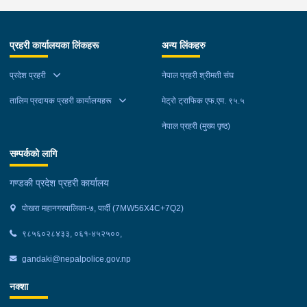
प्रहरी कार्यालयका लिंकहरू
अन्य लिंकहरु
प्रदेश प्रहरी
नेपाल प्रहरी श्रीमती संघ
तालिम प्रदायक प्रहरी कार्यालयहरू
मेट्रो ट्राफिक एफ.एम. ९५.५
नेपाल प्रहरी (मुख्य पृष्ठ)
सम्पर्कको लागि
गण्डकी प्रदेश प्रहरी कार्यालय
पोखरा महानगरपालिका-७, पार्दी (7MW56X4C+7Q2)
९८५६०२८४३३, ०६१-४५२५००,
gandaki@nepalpolice.gov.np
नक्शा