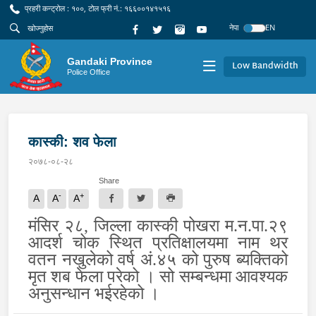
प्रहरी कन्ट्रोल : १००, टोल फ्री नं.: १६६००१४१५१६
नेपा
EN
Gandaki Province
Low Bandwidth
Police Office
कास्की: शव फेला
२०७८-०८-२८
Share
-
+
A
A
A
मंसिर २८, जिल्ला कास्की पोखरा म.न.पा.२९
आदर्श चोक स्थित प्रतिक्षालयमा नाम थर
वतन नखुलेको वर्ष अं.४५ को पुरुष ब्यक्तिको
मृत शब फेला परेको । सो सम्बन्धमा आवश्यक
अनुसन्धान भईरहेको ।