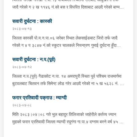
प्रतिबन्धित लागुऔषध फेनारागन ११ एम्पुल, डाइजेपाम ११ एम्पुल, नुर्फिन ११
जादै गरेको ग २ ख ११४६ नं.को बस र विपरित दिशाबाट आउदै गरेको बाग्मती
एम्पुल सहित दुबै जना मानिस र स्कुटर नियन्त्रणमा लिई थप अनुसन्धानको
प्रदेश ०१-०२५ च ०७५८ को बलेरो एक-आपसमा ठक्कर खादाँ बलेरो चालक
भइरहेको ।
सवारी दुर्घटना : कास्की
जिल्ला गोरखा सहिदलखन गा.पा.१ बक्राङ बस्ने वर्ष ३४ को विवश वि.क,
सवार वर्ष २७ को शंकर बिश्वकर्मा, शंकर वि.क को छोरी १५ महिनाकी प्रभा
२०८३-०४-१३
विश्वकर्मा, बस चालक जिल्ला गोरखा पालुङटार न.पा.६ बस्ने वर्ष ३० को
जिल्ला कास्की पो.म.न.पा.०६ जरेबर स्थित लेकसाईडबाट जिरो तर्फ जादै
मिलन गुरुङ. गोरखा न.पा.१३ देउराली बस्ने वर्ष ४२ को कृष्णा राम नराल
गरेको ग ४ प ३८४७ नं.को स्कुटर चालकले नियन्त्रण गुमाई दुर्घटना हुँदा
घाईते भई उपचारको लागि आँबुखैरेनी गाउँपालिका अस्पताल आँबुखैरेनी तनहुँ
स्कुटर चालक जिल्ला पर्वत मोदी गा.पा.०३ घर भई हाल पो.म.न.पा.०१
पठाएको ।
सवारी दुर्घटना : न.प.(पूर्व)
अर्चलबोट बस्ने बर्ष २४ कि शान्ति नेपाली घाईते भई उपचारको लागि G.M.C
अस्पताल पठाइएको ।
२०८३-०४-१२
जिल्ला न.प.(पूर्व) गैडाकोट न.पा. १४ अमरापुरी स्थित पूर्व पश्चिम राजमार्गमा
बुटवलबाट चितवन तर्फ सिमेन्ट लोड गरेर आउदै गरेको ना ५ ख ५६२८ नं. को
ट्रक र बिपरीत दिशा गैंडाकोट बाट रजहर तर्फ जाँदै गरेको प्रदेश १-०२०४७
फरार प्रतिवादी पक्राउ : म्याग्दी
प ८९४३ नं. को मोटरसाइकल एक आपसमा ठक्कर खाई दुर्घटना हुँदा
मोटरसाइकल चालक जिल्ला मोरङ बिराटनगर म.न.पा. वडा न. १३ बस्ने बर्ष
२०८३-०४-०८
३० को अभिषेक कुमार पण्डित घाईते भई उपचारको लागी एलआईभ अस्पताल
मिति २०८३।०४।०८ गते भुल बहादुर तिलिजाको जाहेरीले कर्तव्य ज्यान
चितवन पठाएको, मोटरसाइकल,ट्रक र ट्रक चालक जिल्ला न.प.पुर्व देवचुली
मुद्दाको फरार प्रतिवादी जिल्ला म्याग्दी रघुगंगा गा.पा.४ दग्नाम बस्ने वर्ष ४५ को
न.पा. वडा न. १७ रजहर बस्ने बर्ष ४० को लेस नारायण थारुलाई नियन्त्रणमा
गुन बहादुर पुर्जा पुर्पक्षको लागी जिल्ला कारागार म्याग्दीमा रहेकोमा तत्कालिन
लिईएको ।
म्याग्दी आक्रमणमा कारागारबाट फरार भएकोमा सम्मानित जिल्ला अदालत