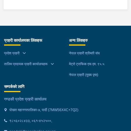
म्याग्दीको फैसलाले २० बर्ष कैद सजाय तोकिई १९ वर्ष ७ महिना कैद सजाए
भुक्तान गर्न बाँकी रहेको फरार प्रतिवादीलाई निजको वतन देखी ५ कि.मि.
टाढा लेकमा रहेको गोठमा लुकेर बसिरहेको अवस्थामा जि.प्र.का.म्याग्दीबाट
खटिएको प्रहरी टोलीले नियन्त्रणमा लिईएको ।
प्रहरी कार्यालयका लिंकहरू
अन्य लिंकहरु
प्रदेश प्रहरी
नेपाल प्रहरी श्रीमती संघ
तालिम प्रदायक प्रहरी कार्यालयहरू
मेट्रो ट्राफिक एफ.एम. ९५.५
नेपाल प्रहरी (मुख्य पृष्ठ)
सम्पर्कको लागि
गण्डकी प्रदेश प्रहरी कार्यालय
पोखरा महानगरपालिका-७, पार्दी (7MW56X4C+7Q2)
९८५६०२८४३३, ०६१-४५२५००,