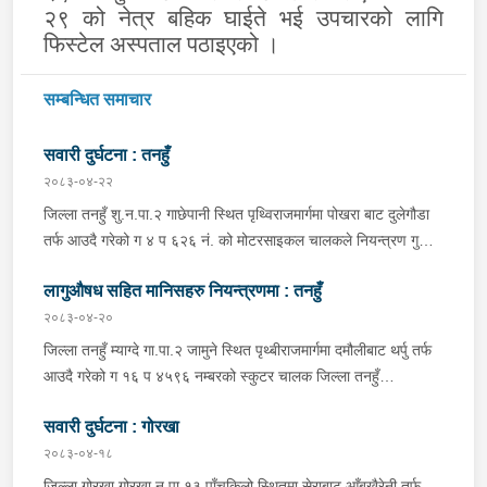
२९ को नेत्र बहिक घाईते भई उपचारको लागि
फिस्टेल अस्पताल पठाइएको ।
सम्बन्धित समाचार
सवारी दुर्घटना : तनहुँ
२०८३-०४-२२
जिल्ला तनहुँ शु.न.पा.२ गाछेपानी स्थित पृथ्विराजमार्गमा पोखरा बाट दुलेगौडा
तर्फ आउदै गरेको ग ४ प ६२६ नं. को मोटरसाइकल चालकले नियन्त्रण गुमाइ
सडक बिचको डिभाइडरमा ठक्कर खाइ दुर्घटना हुँदा मोटरसाइकल चालक
लागुऔषध सहित मानिसहरु नियन्त्रणमा : तनहुँ
जिल्ला कास्की पो.म.न.पा.३३ बस्ने बर्ष ३९ को मन बहादुर पुन घाइते भइ
उपचारको लागी तनहुँ सेवा हस्पिटल दुलेगौडा ल्याईएकोमा प्राम्भिक उपचार
२०८३-०४-२०
पश्चात थप उपचारको लागी ०७:५५ बजे पोखरा रिफर भएको ।
जिल्ला तनहुँ म्याग्दे गा.पा.२ जामुने स्थित पृथ्बीराजमार्गमा दमौलीबाट थर्पु तर्फ
आउदै गरेको ग १६ प ४५९६ नम्बरको स्कुटर चालक जिल्ला तनहुँ
शुक्लागण्डकी न.पा. ४ दुलेगौंडा बस्ने वर्ष ३० को अमन पौडेल र निजको साथी
सवारी दुर्घटना : गोरखा
ऐ.५ बस्ने बर्ष ३४ को नरजंग राना स्कुटर रोकी सर्भिस लेनमा बसीरहेको
अबस्थामा थर्पुबाट खटिएको प्रहरी टोलिले शंकास्पद लागि चेकजाँच गर्ने
२०८३-०४-१८
क्रममा निज अमन पौडेलको साथबाट र स्कुटरको डिक्की भित्रबाट गरी
जिल्ला गोरखा गोरखा न.पा.१३ पाँचकिलो स्थितमा सेराबाट आँबुखैरेनी तर्फ