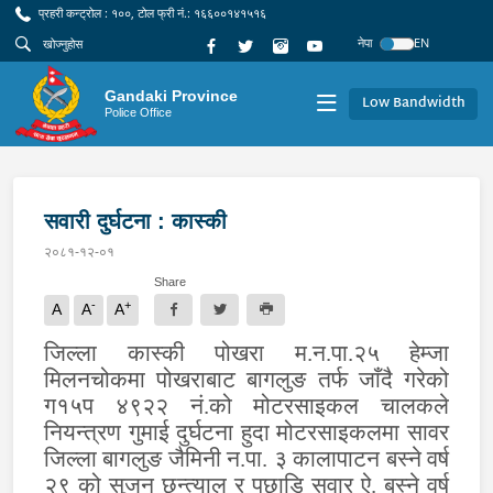
प्रहरी कन्ट्रोल : १००, टोल फ्री नं.: १६६००१४१५१६
नेपा
EN
Gandaki Province
Low Bandwidth
Police Office
सवारी दुर्घटना : कास्की
२०८१-१२-०१
Share
-
+
A
A
A
जिल्ला कास्की पोखरा म.न.पा.२५ हेम्जा
मिलनचोकमा पोखराबाट बागलुङ तर्फ जाँदै गरेको
ग१५प ४९२२ नं.को मोटरसाइकल चालकले
नियन्त्रण गुमाई दुर्घटना हुदा मोटरसाइकलमा सावर
जिल्ला बागलुङ जैमिनी न.पा. ३ कालापाटन बस्ने वर्ष
२९ को सुजन छन्त्याल र पछाडि सवार ऐ. बस्ने वर्ष