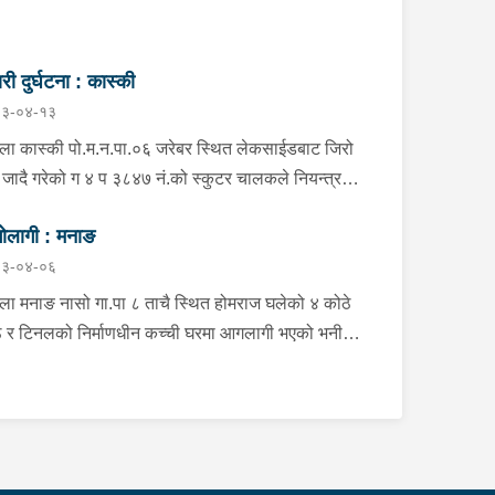
री दुर्घटना : कास्की
३-०४-१३
्ला कास्की पो.म.न.पा.०६ जरेबर स्थित लेकसाईडबाट जिरो
फ जादै गरेको ग ४ प ३८४७ नं.को स्कुटर चालकले नियन्त्रण
ई दुर्घटना हुँदा स्कुटर चालक जिल्ला पर्वत मोदी गा.पा.०३ घर
ोलागी : मनाङ
हाल पो.म.न.पा.०१ अर्चलबोट बस्ने बर्ष २४ कि शान्ति नेपाली
३-०४-०६
ते भई उपचारको लागि G.M.C अस्पताल पठाइएको ।
्ला मनाङ नासो गा.पा ८ ताचै स्थित होमराज घलेको ४ कोठे
 र टिनलको निर्माणधीन कच्ची घरमा आगलागी भएको भनी
ानीय जनप्रतिनिधि द्वारा जानकारी प्राप्त हुनासाथ प्रहरी
ी खटी गएको, मानवीय क्षति नभएको,घर जलेर पूर्णरूपमा नष्ट
ो, उक्त घर राति के कुन र कति समयमा जलेको भन्ने यकिन
 नसकेको, थप अनुसन्धान भइरहेको ।