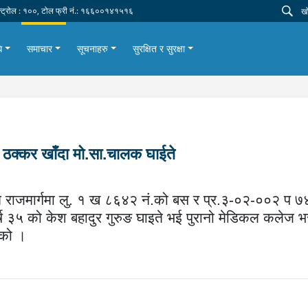
न्ट्रोल : १००, टोल फ्री नं.: १६६००१४१५१६
ि
समाचार
सूचनाहरु
सुरक्षित र सुरक्षा
 ठक्कर खाँदा मो.सा.चालक घाईते
श्चिम राजमार्गमा लु. १ ख ८६४२ नं.को बस र प्र.३-०२-००२ प
र्ष ३५ को केश बहादुर गुरुङ घाइते भई पुरानो मेडिकल कलेज 
हेको ।