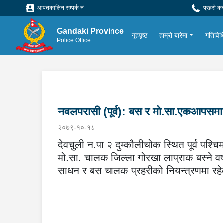
आपतकालिन सम्पर्क नं
प्रहरी क
Gandaki Province
गृहपृष्ठ
हाम्रो बारेमा
गतिविध
Police Office
नवलपरासी (पूर्व): बस र मो.सा.एकआपसमा
२०७९-१०-१८
देवचुली न.पा २ दुम्कौलीचोक स्थित पूर्व प
मो.सा. चालक जिल्ला गोरखा लाप्राक बस्ने व
साधन र बस चालक प्रहरीको नियन्त्रणमा र