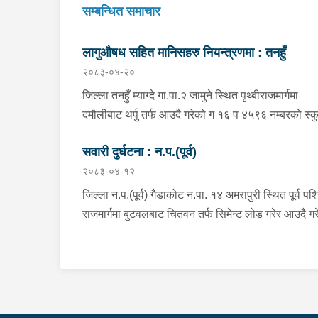
सम्बन्धित समाचार
लागुऔषध सहित मानिसहरु नियन्त्रणमा : तनहुँ
२०८३-०४-२०
जिल्ला तनहुँ म्याग्दे गा.पा.२ जामुने स्थित पृथ्बीराजमार्गमा
दमौलीबाट थर्पु तर्फ आउदै गरेको ग १६ प ४५९६ नम्बरको स्क
चालक जिल्ला तनहुँ शुक्लागण्डकी न.पा. ४ दुलेगौंडा बस्ने वर्
सवारी दुर्घटना : न.प.(पूर्व)
को अमन पौडेल र निजको साथी ऐ.५ बस्ने बर्ष ३४ को नरजंग
२०८३-०४-१२
राना स्कुटर रोकी सर्भिस लेनमा बसीरहेको अबस्थामा थर्पुबाट
खटिएको प्रहरी टोलिले शंकास्पद लागि चेकजाँच गर्ने क्रममा
जिल्ला न.प.(पूर्व) गैडाकोट न.पा. १४ अमरापुरी स्थित पूर्व पश्
निज अमन पौडेलको साथबाट र स्कुटरको डिक्की भित्रबाट 
राजमार्गमा बुटवलबाट चितवन तर्फ सिमेन्ट लोड गरेर आउदै गर
प्रतिबन्धित लागुऔषध फेनारागन ११ एम्पुल, डाइजेपाम ११
ना ५ ख ५६२८ नं. को ट्रक र बिपरीत दिशा गैंडाकोट बाट र
एम्पुल, नुर्फिन ११ एम्पुल सहित दुबै जना मानिस र स्कुटर
तर्फ जाँदै गरेको प्रदेश १-०२०४७ प ८९४३ नं. को मोटरसा
नियन्त्रणमा लिई थप अनुसन्धानको भइरहेको ।
एक आपसमा ठक्कर खाई दुर्घटना हुँदा मोटरसाइकल चालक
जिल्ला मोरङ बिराटनगर म.न.पा. वडा न. १३ बस्ने बर्ष ३० को
अभिषेक कुमार पण्डित घाईते भई उपचारको लागी एलआईभ