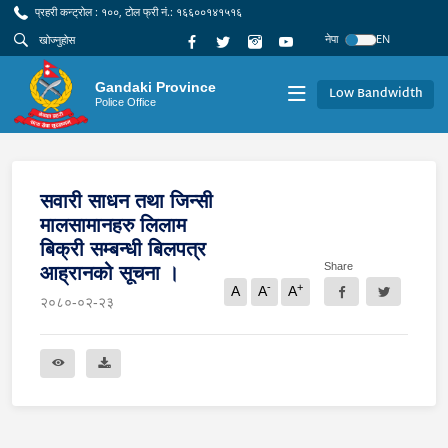
प्रहरी कन्ट्रोल : १००, टोल फ्री नं.: १६६००१४१५१६
नेपा
EN
Gandaki Province
Low Bandwidth
Police Office
सवारी साधन तथा जिन्सी
मालसामानहरु लिलाम
बिक्री सम्बन्धी बिलपत्र
Share
आह्रानको सूचना ।
-
+
A
A
A
२०८०-०२-२३