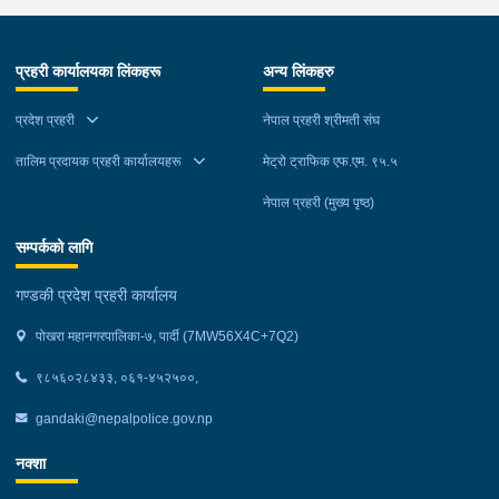
प्रहरी कार्यालयका लिंकहरू
अन्य लिंकहरु
प्रदेश प्रहरी
नेपाल प्रहरी श्रीमती संघ
तालिम प्रदायक प्रहरी कार्यालयहरू
मेट्रो ट्राफिक एफ.एम. ९५.५
नेपाल प्रहरी (मुख्य पृष्ठ)
सम्पर्कको लागि
गण्डकी प्रदेश प्रहरी कार्यालय
पोखरा महानगरपालिका-७, पार्दी (7MW56X4C+7Q2)
९८५६०२८४३३, ०६१-४५२५००,
gandaki@nepalpolice.gov.np
नक्शा