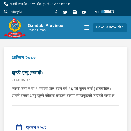
प्रहरी कन्ट्रोल : १००, टोल फ्री नं.: १६६००१४१५१६
नेपा
EN
Gandaki Province
Low Bandwidth
Police Office
आश्विन २०८०
झुण्डी मृत्यु (म्याग्दी)
२०८०-०६-०८
म्याग्दी बेनी न.पा.९ स्याली खेत बस्ने वर्ष १६ को सुगम शर्मा (अविवाहित)
आफ्नै घरको आफु सुत्ने कोठामा काठको बलोमा प्यारासुटको डोरीको पासो लगाई
झुण्डी मृत अवस्थामा छ भन्ने सुचना प्राप्त हुनासाथ प्रहरी टोली खटि गई
आवश्यक अनुसन्धान भईरहेको ।
श्रावण २०८३