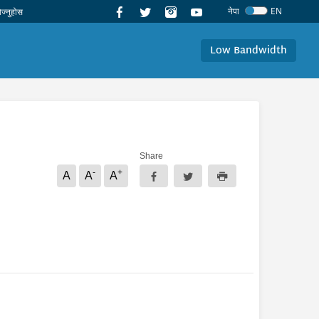
नेपा
EN
Low Bandwidth
Share
-
+
A
A
A