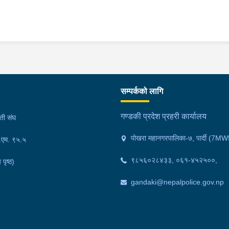
सम्पर्कको लागि
गण्डकी प्रदेश प्रहरी कार्यालय
मती संघ
पोखरा महानगरपालिका-७, पार्दी (
फ.एम. ९५.५
९८५६०२८४३३, ०६१-४५२५००,
 पृष्ठ)
gandaki@nepalpolice.gov.np