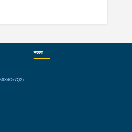
नक्शा
7MW56X4C+7Q2)